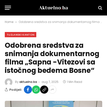
Home
Odobrena sredstva za snimanja dokumentarnog filma „Sapna -Vitezovi sa istočnog bedema Bosne“
»
TUZLANSKI KANTON
Odobrena sredstva za
snimanja dokumentarnog
filma „Sapna -Vitezovi sa
istočnog bedema Bosne“
By
aktuelno.ba
aug 7, 2025
1 Min Read
Podijeli