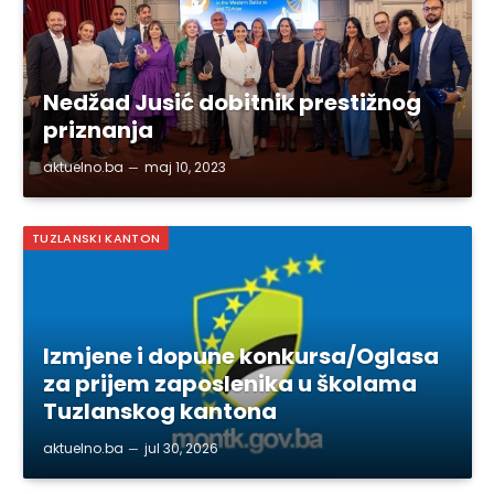
Nedžad Jusić dobitnik prestižnog
priznanja
aktuelno.ba
maj 10, 2023
TUZLANSKI KANTON
Izmjene i dopune konkursa/Oglasa
za prijem zaposlenika u školama
Tuzlanskog kantona
aktuelno.ba
jul 30, 2026