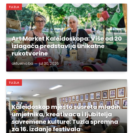
TUZLA
Art Market Kaleidoskopa: Više od 20
izlagača predstavlja unikatne
rukotvorine
aktuelno.ba
jul 30, 2026
TUZLA
Kaleidoskop mjesto susreta mladih
umjetnika, kreativaca i ljubitelja
savremene kulture: Tuzla spremna
za 16. izdanje festivala