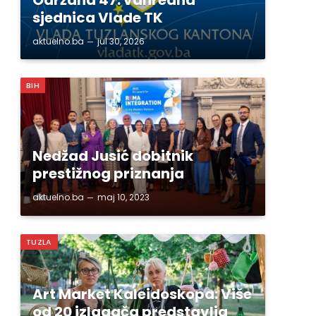
sjednica Vlade TK
aktuelno.ba
jul 30, 2026
BIH
Nedžad Jusić dobitnik
prestižnog priznanja
aktuelno.ba
maj 10, 2023
TUZLA
Art Market Kaleidoskopa: Više
od 20 izlagača predstavlja