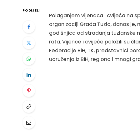
PODIJELI
Polaganjem vijenaca i cvijeća na spo
organizaciji Grada Tuzla, danas je,
godišnjica od stradanja tuzlanske ml
rata. Vijence i cvijeće položili su č
Federacije BiH, TK, predstavnici bora
udruženja iz BiH, regiona i mnogi gr