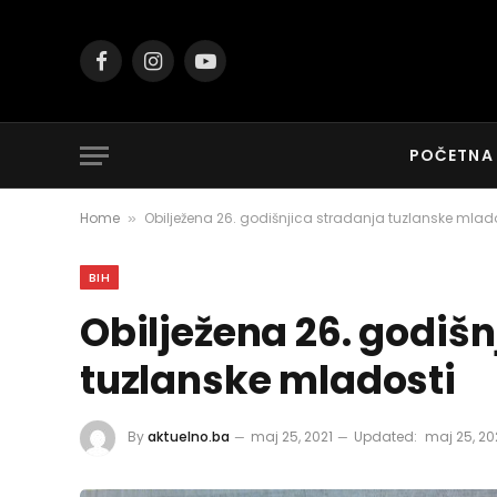
Facebook
Instagram
YouTube
POČETNA
Home
Obilježena 26. godišnjica stradanja tuzlanske mlad
»
BIH
Obilježena 26. godišn
tuzlanske mladosti
By
aktuelno.ba
maj 25, 2021
Updated:
maj 25, 20