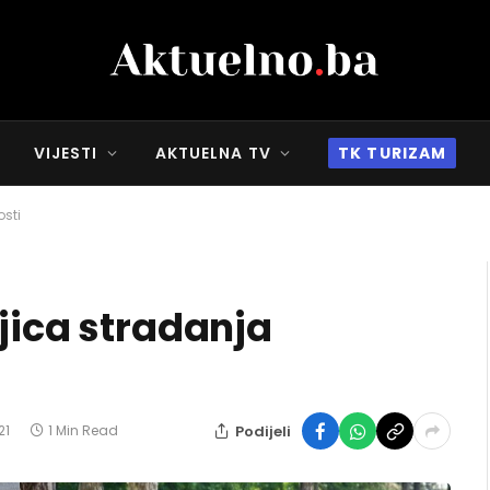
VIJESTI
AKTUELNA TV
TK TURIZAM
osti
jica stradanja
Podijeli
21
1 Min Read