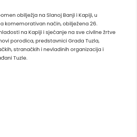
men obilježja na Slanoj Banji i Kapiji, u
 na komemorativan način, obilježena 26.
adosti na Kapiji i sjećanje na sve civilne žrtve
lanovi porodica, predstavnici Grada Tuzla,
čkih, stranačkih i nevladinih organizacija i
ađani Tuzle.