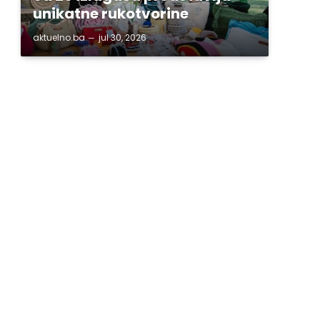
unikatne rukotvorine
aktuelno.ba
jul 30, 2026