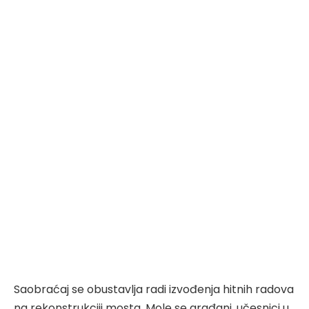
Saobraćaj se obustavlja radi izvođenja hitnih radova
na rekonstrukciji mosta. Mole se građani, učesnici u