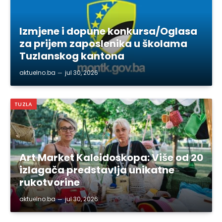
Izmjene i dopune konkursa/Oglasa
za prijem zaposlenika u školama
Tuzlanskog kantona
aktuelno.ba
jul 30, 2026
TUZLA
Art Market Kaleidoskopa: Više od 20
izlagača predstavlja unikatne
rukotvorine
aktuelno.ba
jul 30, 2026