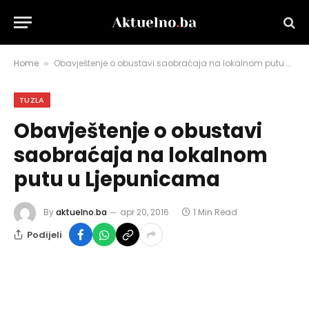
Home
Obavještenje o obustavi saobraćaja na lokalnom putu u Ljepunicama
»
TUZLA
Obavještenje o obustavi
saobraćaja na lokalnom
putu u Ljepunicama
By
aktuelno.ba
apr 20, 2016
1 Min Read
Podijeli