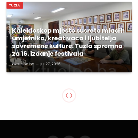
TUZLA
Kaleidoskop mjesto susreta mladih
umjetnika, kreativaca i ljubitelja
savremene kulture: Tuzla spremna
za 16. izdanje festivala
aktuelno.ba
jul 27, 2026
TUZLA
Gradonačelnik Imamović
primio Mirzu Karača