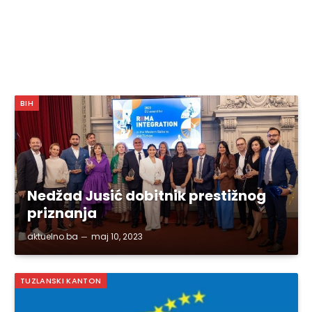
BIH
Nedžad Jusić dobitnik prestižnog
priznanja
aktuelno.ba
maj 10, 2023
TUZLANSKI KANTON