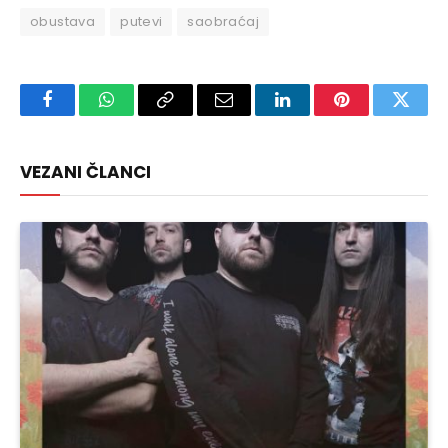
obustava
putevi
saobraćaj
Facebook
WhatsApp
Copy
Email
LinkedIn
Pinterest
Twitte
Link
VEZANI ČLANCI