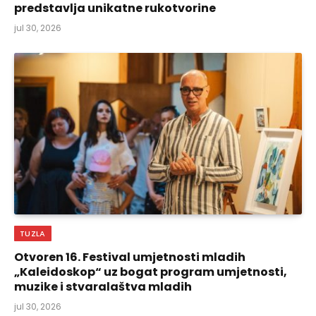
predstavlja unikatne rukotvorine
jul 30, 2026
TUZLA
Otvoren 16. Festival umjetnosti mladih
„Kaleidoskop“ uz bogat program umjetnosti,
muzike i stvaralaštva mladih
jul 30, 2026