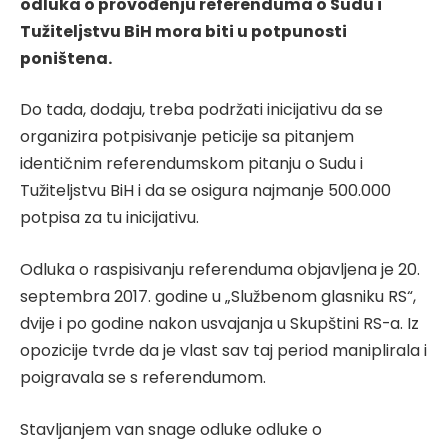
odluka o provođenju referenduma o Sudu i
Tužiteljstvu BiH mora biti u potpunosti
poništena.
Do tada, dodaju, treba podržati inicijativu da se
organizira potpisivanje peticije sa pitanjem
identičnim referendumskom pitanju o Sudu i
Tužiteljstvu BiH i da se osigura najmanje 500.000
potpisa za tu inicijativu.
Odluka o raspisivanju referenduma objavljena je 20.
septembra 2017. godine u „Službenom glasniku RS“,
dvije i po godine nakon usvajanja u Skupštini RS-a. Iz
opozicije tvrde da je vlast sav taj period maniplirala i
poigravala se s referendumom.
Stavljanjem van snage odluke odluke o