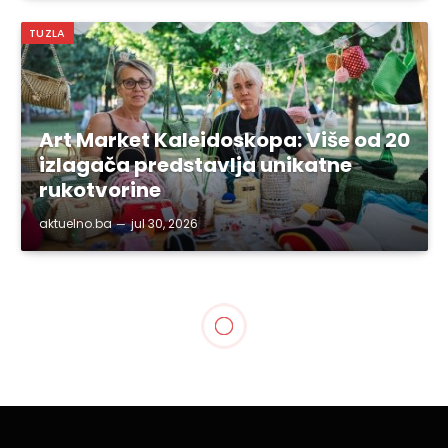
TUZLA
Art Market Kaleidoskopa: Više od 20
izlagača predstavlja unikatne
rukotvorine
aktuelno.ba
jul 30, 2026