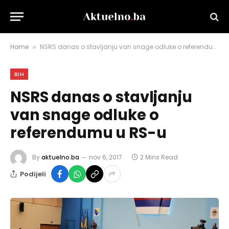
Home
NSRS danas o stavljanju van snage odluke o referendumu u RS-u
»
BIH
NSRS danas o stavljanju
van snage odluke o
referendumu u RS-u
By
aktuelno.ba
nov 6, 2017
2 Mins Read
Podijeli