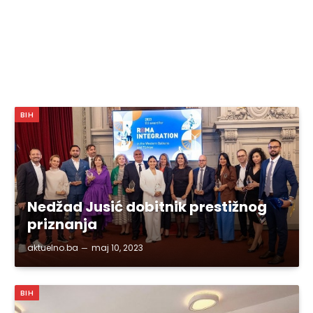
BIH
Nedžad Jusić dobitnik prestižnog
priznanja
aktuelno.ba
maj 10, 2023
BIH