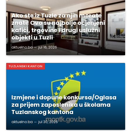
Ako ste iz Tuzle za njih morate
znati! Ovo su najbolje ocjenjeni
kafići, trgovine i drugi uslužni
objekti u Tuzli
aktuelno.ba
jul 16, 2026
TUZLANSKI KANTON
Izmjene i dopune konkursa/Oglasa
za prijem zaposlenika u školama
Tuzlanskog kantona
aktuelno.ba
jul 30, 2026