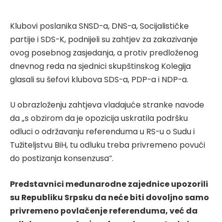
Klubovi poslanika SNSD-a, DNS-a, Socijalističke
partije i SDS-K, podnijeli su zahtjev za zakazivanje
ovog posebnog zasjedanja, a protiv predloženog
dnevnog reda na sjednici skupštinskog Kolegija
glasali su šefovi klubova SDS-a, PDP-a i NDP-a.
U obrazloženju zahtjeva vladajuće stranke navode
da „s obzirom da je opozicija uskratila podršku
odluci o održavanju referenduma u RS-u o Sudu i
Tužiteljstvu BiH, tu odluku treba privremeno povući
do postizanja konsenzusa“.
Predstavnici međunarodne zajednice upozorili
su Republiku Srpsku da neće biti dovoljno samo
privremeno povlačenje referenduma, već da