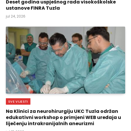
Deset godina uspješnog rada visokoškolske
ustanove FINRA Tuzla
jul 24, 2026
SVE VIJESTI
Na Klinici za neurohirurgiju UKC Tuzla održan
edukativni workshop o primjeni WEB uređaja u
liječenju intrakranijalnih aneurizmi