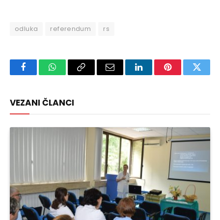
odluka
referendum
rs
Facebook
WhatsApp
Copy
Email
LinkedIn
Pinterest
Twitte
Link
VEZANI ČLANCI