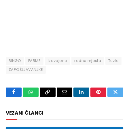
BINGO
FARME
Izdvojeno
radna mjesta
Tuzla
ZAPOŠLJAVANJKE
Facebook
WhatsApp
Copy
Email
LinkedIn
Pinterest
Twitte
Link
VEZANI ČLANCI