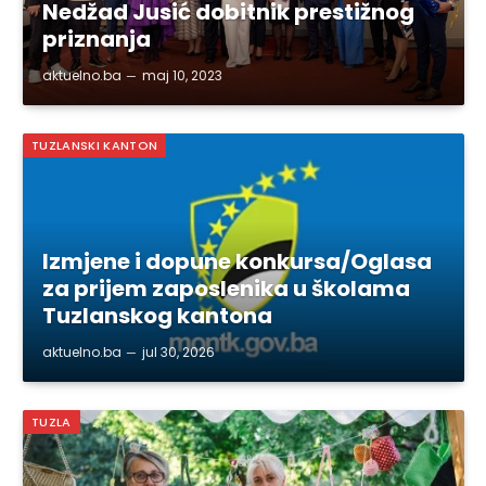
Nedžad Jusić dobitnik prestižnog
priznanja
aktuelno.ba
maj 10, 2023
TUZLANSKI KANTON
Izmjene i dopune konkursa/Oglasa
za prijem zaposlenika u školama
Tuzlanskog kantona
aktuelno.ba
jul 30, 2026
TUZLA