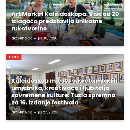
Art Market Kaleidoskopa: Više od 20
izlagača predstavlja unikatne
rukotvorine
aktuelno.ba
jul 30, 2026
TUZLA
Kaleidoskop mjesto susreta mladih
umjetnika, kreativaca i ljubitelja
savremene kulture: Tuzla spremna
za 16. izdanje festivala
aktuelno.ba
jul 27, 2026