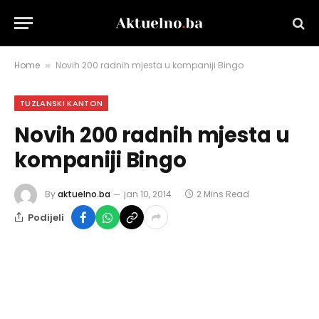
Home
Novih 200 radnih mjesta u kompaniji Bingo
»
TUZLANSKI KANTON
Novih 200 radnih mjesta u
kompaniji Bingo
By
aktuelno.ba
jan 10, 2014
2 Mins Read
Podijeli