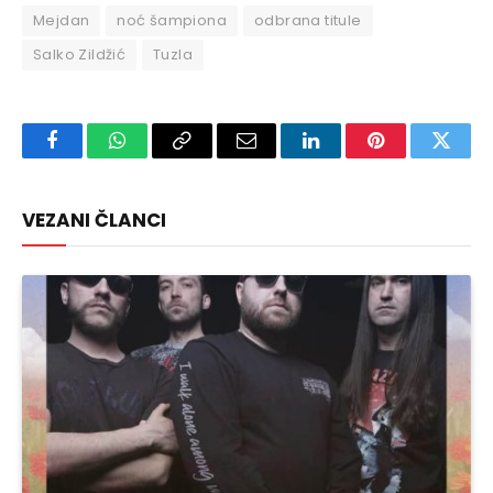
Mejdan
noć šampiona
odbrana titule
Salko Zildžić
Tuzla
Facebook
WhatsApp
Copy
Email
LinkedIn
Pinterest
Twitte
Link
VEZANI ČLANCI