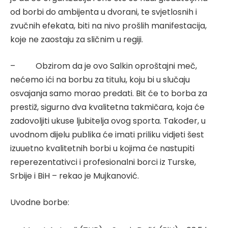
od borbi do ambijenta u dvorani, te svjetlosnih i
zvučnih efekata, biti na nivo prošlih manifestacija,
koje ne zaostaju za sličnim u regiji.
– Obzirom da je ovo Salkin oproštajni meč,
nećemo ići na borbu za titulu, koju bi u slučaju
osvajanja samo morao predati. Bit će to borba za
prestiž, sigurno dva kvalitetna takmičara, koja će
zadovoljiti ukuse ljubitelja ovog sporta. Također, u
uvodnom dijelu publika će imati priliku vidjeti šest
izuuetno kvalitetnih borbi u kojima će nastupiti
reperezentativci i profesionalni borci iz Turske,
Srbije i BiH – rekao je Mujkanović.
Uvodne borbe: