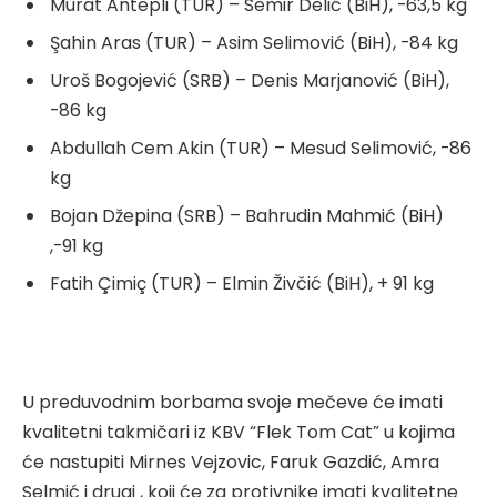
Murat Antepli (TUR) – Semir Delić (BiH), -63,5 kg
Şahin Aras (TUR) – Asim Selimović (BiH), -84 kg
Uroš Bogojević (SRB) – Denis Marjanović (BiH),
-86 kg
Abdullah Cem Akin (TUR) – Mesud Selimović, -86
kg
Bojan Džepina (SRB) – Bahrudin Mahmić (BiH)
,-91 kg
Fatih Çimiç (TUR) – Elmin Živčić (BiH), + 91 kg
U preduvodnim borbama svoje mečeve će imati
kvalitetni takmičari iz KBV “Flek Tom Cat” u kojima
će nastupiti Mirnes Vejzovic, Faruk Gazdić, Amra
Selmić i drugi , koji će za protivnike imati kvalitetne