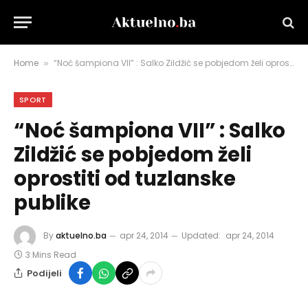
Home
“Noć šampiona VII” : Salko Zildžić se pobjedom želi oprostiti od tuzlanske publike
»
SPORT
“Noć šampiona VII” : Salko
Zildžić se pobjedom želi
oprostiti od tuzlanske
publike
By
aktuelno.ba
apr 24, 2014
Updated:
apr 24, 2014
3 Mins Read
Podijeli