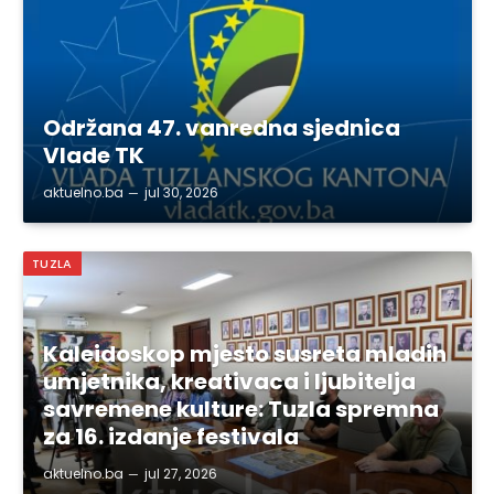
Održana 47. vanredna sjednica
Vlade TK
aktuelno.ba
jul 30, 2026
TUZLA
Kaleidoskop mjesto susreta mladih
umjetnika, kreativaca i ljubitelja
savremene kulture: Tuzla spremna
za 16. izdanje festivala
aktuelno.ba
jul 27, 2026