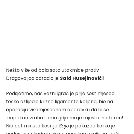
Nešto više od pola sata utakmice protiv
Dragovoljca odradio je
Said Husejinović!
Podsjetimo, naš vezni igrač je prije šest mjeseci
teško ozlijedio križne ligamente koljena, bio na
operaciji i višemjesečnom oporavku da bi se
napokon vratio tamo gdje mu je mjesto: na teren!
Niti pet minuta kasnije
Sajo
je pokazao koliko je
nedostajao kada je sjajno povukao akciju za treći