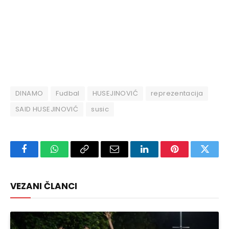
DINAMO
Fudbal
HUSEJINOVIĆ
reprezentacija
SAID HUSEJINOVIĆ
susic
Facebook
WhatsApp
Copy
Email
LinkedIn
Pinterest
Twitte
Link
VEZANI ČLANCI