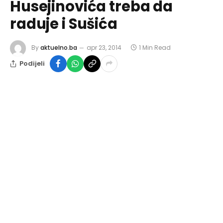
Husejinovića treba da
raduje i Sušića
By
aktuelno.ba
apr 23, 2014
1 Min Read
Podijeli