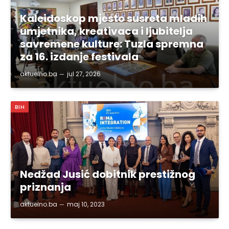
Kaleidoskop mjesto susreta mladih
umjetnika, kreativaca i ljubitelja
savremene kulture: Tuzla spremna
za 16. izdanje festivala
aktuelno.ba
jul 27, 2026
BIH
Nedžad Jusić dobitnik prestižnog
priznanja
aktuelno.ba
maj 10, 2023