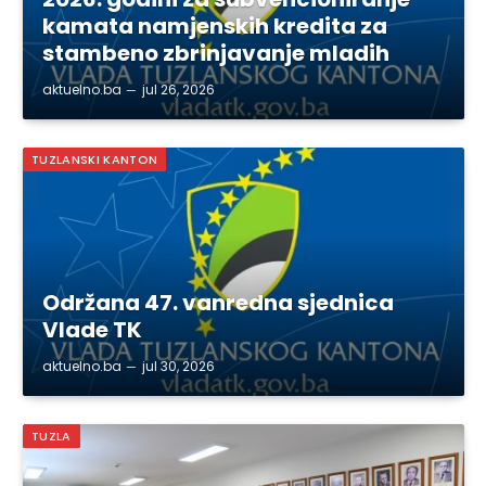
kamata namjenskih kredita za
stambeno zbrinjavanje mladih
aktuelno.ba
jul 26, 2026
TUZLANSKI KANTON
Održana 47. vanredna sjednica
Vlade TK
aktuelno.ba
jul 30, 2026
TUZLA