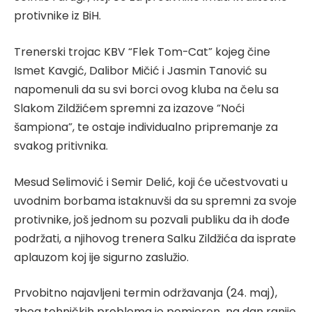
protivnike iz BiH.
Trenerski trojac KBV “Flek Tom-Cat” kojeg čine
Ismet Kavgić, Dalibor Mičić i Jasmin Tanović su
napomenuli da su svi borci ovog kluba na čelu sa
Slakom Zildžićem spremni za izazove “Noći
šampiona”, te ostaje individualno pripremanje za
svakog pritivnika.
Mesud Selimović i Semir Delić, koji će učestvovati u
uvodnim borbama istaknuvši da su spremni za svoje
protivnike, još jednom su pozvali publiku da ih dođe
podržati, a njihovog trenera Salku Zildžića da isprate
aplauzom koj ije sigurno zaslužio.
Prvobitno najavljeni termin održavanja (24. maj),
zbog tehničkih problema je pomjeren na dan ranije