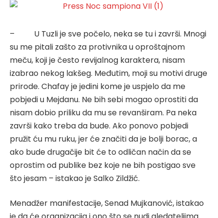
– U Tuzli je sve počelo, neka se tu i završi. Mnogi
su me pitali zašto za protivnika u oproštajnom
meču, koji je često revijalnog karaktera, nisam
izabrao nekog lakšeg. Međutim, moji su motivi druge
prirode. Chafay je jedini kome je uspjelo da me
pobjedi u Mejdanu. Ne bih sebi mogao oprostiti da
nisam dobio priliku da mu se revanširam. Pa neka
završi kako treba da bude. Ako ponovo pobjedi
pružit ću mu ruku, jer će značiti da je bolji borac, a
ako bude drugačije bit će to odličan način da se
oprostim od publike bez koje ne bih postigao sve
što jesam – istakao je Salko Zildžić.
Menadžer manifestacije, Senad Mujkanović, istakao
je da će organizacija i ono što se nudi gledateljima