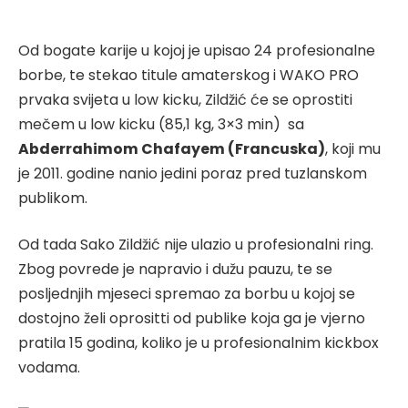
Od bogate karije u kojoj je upisao 24 profesionalne
borbe, te stekao titule amaterskog i WAKO PRO
prvaka svijeta u low kicku, Zildžić će se oprostiti
mečem u low kicku (85,1 kg, 3×3 min) sa
Abderrahimom Chafayem (Francuska)
, koji mu
je 2011. godine nanio jedini poraz pred tuzlanskom
publikom.
Od tada Sako Zildžić nije ulazio u profesionalni ring.
Zbog povrede je napravio i dužu pauzu, te se
posljednjih mjeseci spremao za borbu u kojoj se
dostojno želi oprositti od publike koja ga je vjerno
pratila 15 godina, koliko je u profesionalnim kickbox
vodama.