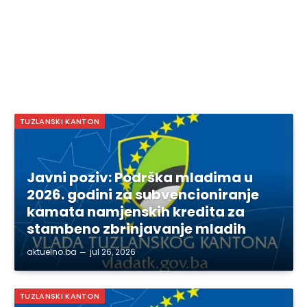
TUZLANSKI KANTON
Javni poziv: Podrška mladima u
2026. godini za subvencioniranje
kamata namjenskih kredita za
stambeno zbrinjavanje mladih
aktuelno.ba
jul 26, 2026
TUZLANSKI KANTON