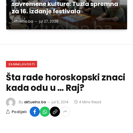
savremene kulture: Tuzla spremna
za 16. izdanje festivala
aktuelno.ba
jul 27, 2026
ZANIMLJIVOSTI
Šta rade horoskopski znaci
kada odu u … Raj?
By
aktuelno.ba
jul 5, 2014
4 Mins Read
Podijeli