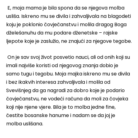
E, moja mama je bila spona da se njegova molba
usliša. Iskreno mu se divila i zahvaljivala na blagodeti
koju je poklonio čovječanstvu i molila dragog Boga
dželešanuhu da mu podare dženetske – rajske
ljepote koje je zaslužio, ne znajući za njegove tegobe.
On je sav svoj život posvetio nauci, ali od onih koji su
imali najviše koristi od njegovog znanja dobio je
samo tugu i tegobu. Moja majka iskreno mu se divila
i bez ikakvih interesa zahvaljivala i molila od
Svevišnjeg da ga nagradi za dobro koje je podario
čovječanstvu, ne vodeći računa da moli za čovjeka
koji nije njene vjere. Bila je to molba jedne fine,
čestite bosanske hanume i nadam se da joj je
molba uslišana.