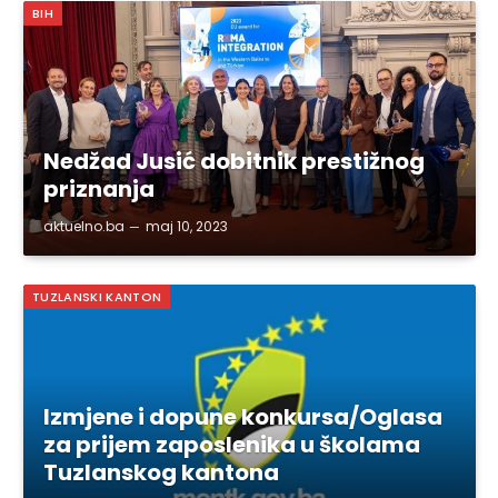
BIH
Nedžad Jusić dobitnik prestižnog
priznanja
aktuelno.ba
maj 10, 2023
TUZLANSKI KANTON
Izmjene i dopune konkursa/Oglasa
za prijem zaposlenika u školama
Tuzlanskog kantona