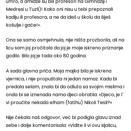
umro, a amidže su bili profesori na Gimnaziji i
Medresi u Tuzli)! Kako oni nisu u tebi prepoznali
kadiju ili profesora, a ne da ideš u školu da šiješ
košulje i gaće!».
Ona se samo osmjehnula, nije ništa prozborila, ali na
licu sam joj pročitala da joj je moje iskreno priznanje
godilo. Bilo joj je tada oko 80 godina.
A sada glavna priča. Moja majka bila je iskrena
vjernica, i nije propuštala ni jedan namaz. Kada bi
predala selam, znala bi da odluta sa svojim mislima i
onda bi se iznenada nama djeci obratila: »Djeco, je l`
vi proučite nekada elham (fatihu) Nikoli Tesli?«
Nije čekala naš odgovor, već bi podigla glavu iznad
sebe i dalje komentarisala: »Vidite li vi ovu sijalicu,