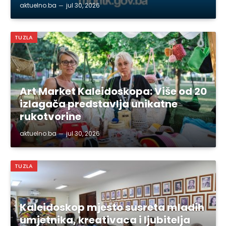
aktuelno.ba
jul 30, 2026
TUZLA
Art Market Kaleidoskopa: Više od 20
izlagača predstavlja unikatne
rukotvorine
aktuelno.ba
jul 30, 2026
TUZLA
Kaleidoskop mjesto susreta mladih
umjetnika, kreativaca i ljubitelja