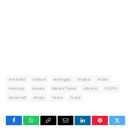
Amerika
Edison
energija
majka
maur
milovac
nauka
Nikola Tesla
otkrica
POZIV
šeremet
struja
Tesla
Tuzla
Facebook
WhatsApp
Copy
Email
LinkedIn
Pinterest
Twitte