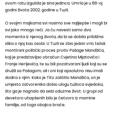
ovom ratu izgubila je sina jedinca. Umrla je u 86-oj
godini života 2002. godine u Tuzli.
O svojim majkama svi nosimo sve najljepše i mogli bi
svi jako mnogo reći. Ja ću navesti samo dva
momenta iz njenog života, da bi se dobila približna
slika o njoj kao osobi. U Tuzli se zbio jedan vrlo težak
montirani politički proces protiv Pašage Mandžića,
koji je predstavljao obračun Cvjetina Mijatovića i
Franje Herljevića, te su bili pozatvarani ljudi koji su se
družili sa Pašagom, ali i oni koji apsolutno nisu imali
dodira s njim. Kako je Tito zaštitio Mandžića, on je
umjesto zatvorenika dobio ulogu tužioca svjedoka,
što ga je nagnalo da sebi oduzme život. U grupi od
devetoro uhapšenih bilo je četvoro iz mamine
familije, od toga obojica braće.