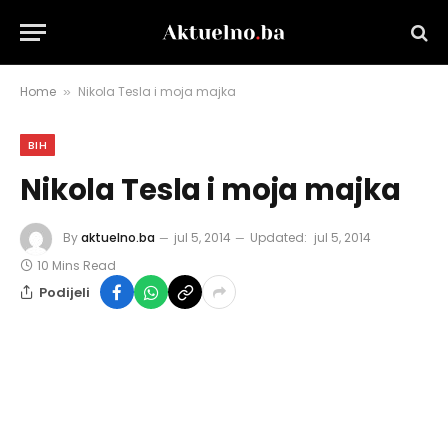
Home
Nikola Tesla i moja majka
»
BIH
Nikola Tesla i moja majka
By
aktuelno.ba
jul 5, 2014
Updated:
jul 5, 2014
10 Mins Read
Podijeli