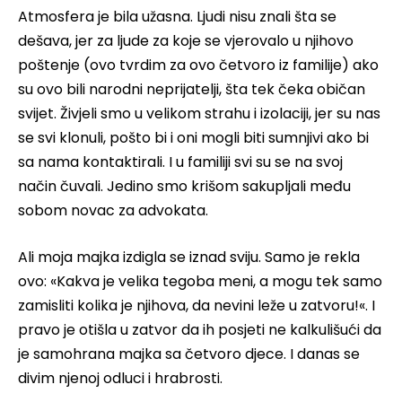
Atmosfera je bila užasna. Ljudi nisu znali šta se
dešava, jer za ljude za koje se vjerovalo u njihovo
poštenje (ovo tvrdim za ovo četvoro iz familije) ako
su ovo bili narodni neprijatelji, šta tek čeka običan
svijet. Živjeli smo u velikom strahu i izolaciji, jer su nas
se svi klonuli, pošto bi i oni mogli biti sumnjivi ako bi
sa nama kontaktirali. I u familiji svi su se na svoj
način čuvali. Jedino smo krišom sakupljali među
sobom novac za advokata.
Ali moja majka izdigla se iznad sviju. Samo je rekla
ovo: «Kakva je velika tegoba meni, a mogu tek samo
zamisliti kolika je njihova, da nevini leže u zatvoru!«. I
pravo je otišla u zatvor da ih posjeti ne kalkulišući da
je samohrana majka sa četvoro djece. I danas se
divim njenoj odluci i hrabrosti.