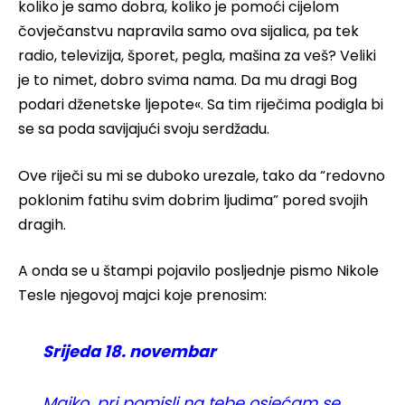
koliko je samo dobra, koliko je pomoći cijelom
čovječanstvu napravila samo ova sijalica, pa tek
radio, televizija, šporet, pegla, mašina za veš? Veliki
je to nimet, dobro svima nama. Da mu dragi Bog
podari dženetske ljepote«. Sa tim riječima podigla bi
se sa poda savijajući svoju serdžadu.
Ove riječi su mi se duboko urezale, tako da “redovno
poklonim fatihu svim dobrim ljudima” pored svojih
dragih.
A onda se u štampi pojavilo posljednje pismo Nikole
Tesle njegovoj majci koje prenosim:
Srijeda 18. novembar
Majko, pri pomisli na tebe osjećam se