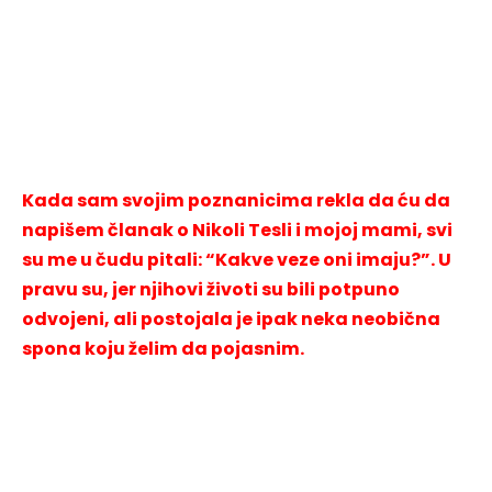
Kada sam svojim poznanicima rekla da ću da
napišem članak o Nikoli Tesli i mojoj mami, svi
su me u čudu pitali: “Kakve veze oni imaju?”. U
pravu su, jer njihovi životi su bili potpuno
odvojeni, ali postojala je ipak neka neobična
spona koju želim da pojasnim.