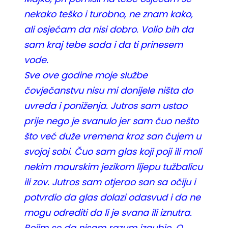
nekako teško i turobno, ne znam kako,
ali osjećam da nisi dobro. Volio bih da
sam kraj tebe sada i da ti prinesem
vode.
Sve ove godine moje službe
čovječanstvu nisu mi donijele ništa do
uvreda i poniženja. Jutros sam ustao
prije nego je svanulo jer sam čuo nešto
što već duže vremena kroz san čujem u
svojoj sobi. Čuo sam glas koji poji ili moli
nekim maurskim jezikom lijepu tužbalicu
ili zov. Jutros sam otjerao san sa očiju i
potvrdio da glas dolazi odasvud i da ne
mogu odrediti da li je svana ili iznutra.
Bojim se da nisam razum izgubio. O