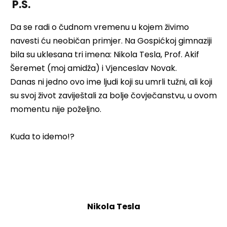
P.S.
Da se radi o čudnom vremenu u kojem živimo
navesti ću neobičan primjer. Na Gospićkoj gimnaziji
bila su uklesana tri imena: Nikola Tesla, Prof. Akif
Šeremet (moj amidža) i Vjenceslav Novak.
Danas ni jedno ovo ime ljudi koji su umrli tužni, ali koji
su svoj život zaviještali za bolje čovječanstvu, u ovom
momentu nije poželjno.
Kuda to idemo!?
Nikola Tesla