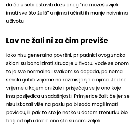
da će u sebi ostaviti dozu onog “ne možeš uvijek
imati sve što želiš” u njima i učiniti ih manje naivnima
u životu.
Lav ne žali ni za čim previše
Iako nisu generalno površni, pripadnici ovog znaka
skloni su banalizirati situacije u životu. Vode se onom
to je sve normalno i svakom se događa, pa nema
smisla gubiti vrijeme na razmišljanje o njima. Jedino
vrijeme u kojem oni žale i prisjećaju se je ono koje
ima posljedica u sadašnjosti. Primjerice žalit će jer se
nisu iskazali više na poslu pa bi sada mogli imati
povišicu, ili pak to što je netko u datom trenutku bio
bolji od njih i dobio ono što su sami željeli.