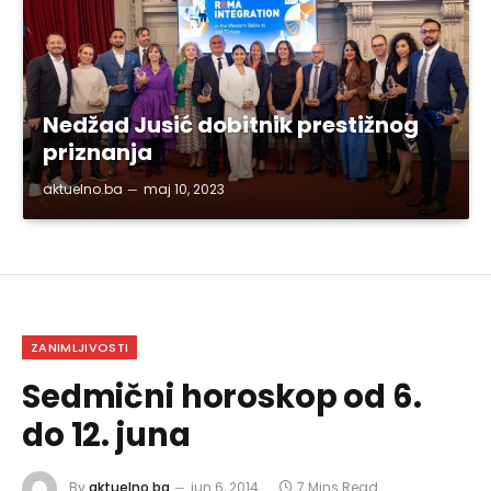
Nedžad Jusić dobitnik prestižnog
priznanja
aktuelno.ba
maj 10, 2023
ZANIMLJIVOSTI
Sedmični horoskop od 6.
do 12. juna
By
aktuelno.ba
jun 6, 2014
7 Mins Read