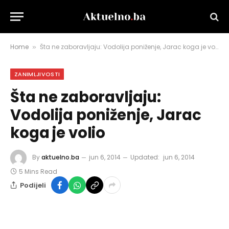
Home
Šta ne zaboravljaju: Vodolija poniženje, Jarac koga je volio
»
ZANIMLJIVOSTI
Šta ne zaboravljaju:
Vodolija poniženje, Jarac
koga je volio
By
aktuelno.ba
jun 6, 2014
Updated:
jun 6, 2014
5 Mins Read
Podijeli