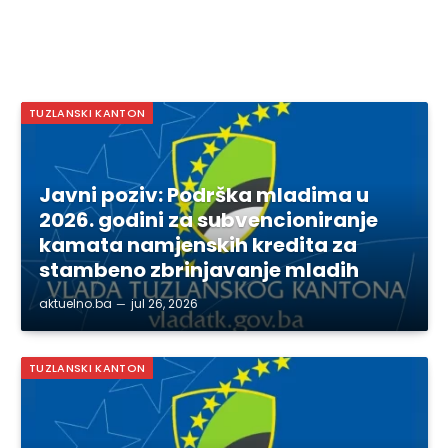
TUZLANSKI KANTON
Javni poziv: Podrška mladima u
2026. godini za subvencioniranje
kamata namjenskih kredita za
stambeno zbrinjavanje mladih
aktuelno.ba
jul 26, 2026
TUZLANSKI KANTON