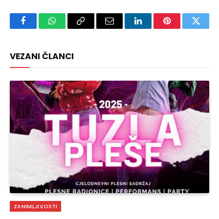
Facebook
WhatsApp
Copy
Email
LinkedIn
Pinterest
Twitte
Link
VEZANI ČLANCI
ZANIMLJIVOSTI