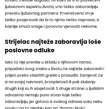
ionako trebale dogoditi, no kako su vrlo posvećeni
ljubavnom aspektu života, vrlo teško zaboravljaju
prevaru ljubavnog partnera. Prvenstveno im je
teško povjerovati da bi to njima netko napravio, a
kasnije smoći snage i ponovno vjerovati nekome.
Strijelac najteže zaboravlja loše
poslovne odluke
Iako to nije previše u skladu s njihovom naravi,
pripadnici ovog znaka u životu će najteže zaboraviti i
prijeći preko vlastitih greški u prosudbi. Zamjerat će
si na svojoj naivnosti, brzopletosti ili pak slušanju
drugih koji su ih savjetovali. S druge strane, u ljudskim
odnosima nemaju puno stvari koje teško
zaboravljaju, jer gotovo iz svakog odnosa vuku neku
pouku i na to gledaju kao na “životnu školu”.