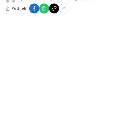
Podijeli
OVAN
Želite izvesne krupne promene i to će vam poći za
rukom tokom ove nedelje. Srećne okolnosti će vas