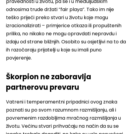
pravednosti u životu, pa se i u međuljudskim
odnosima trude držati “fair playa”. Tako im nije
teško prijeći preko stvari u životu koje mogu
izracionalizirati – primjerice otkaza ili propuštenih
prilika, no nikako ne mogu opravdati nepravdu i
izdaju od strane bližnjih. Osobito su osjetljivi na to da
ih razočaraju prijatelji u koje su imali puno
povjerenje.
Škorpion ne zaboravlja
partnerovu prevaru
Vatreni i temperamentni pripadnici ovog znaka
poznati su po svom razumnom razmišljanju, ali i
povremenim razdobljima mračnog razmišljanja u
životu. Većinu stvari prihvaćaju na način da su se