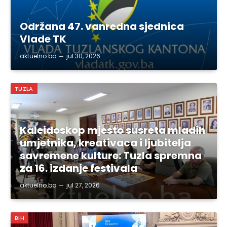
Održana 47. vanredna sjednica
Vlade TK
aktuelno.ba
jul 30, 2026
TUZLA
Kaleidoskop mjesto susreta mladih
umjetnika, kreativaca i ljubitelja
savremene kulture: Tuzla spremna
za 16. izdanje festivala
aktuelno.ba
jul 27, 2026
BIH