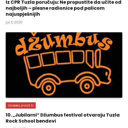
Iz CPR Tuzla poručuju: Ne propustite da učite od
najboljih – plesne radionice pod palicom
najuspješnijih
jul 3, 2025
ZANIMLJIVOSTI
10. „Jubilarni“ Džumbus festival otvaraju Tuzla
Rock School bendovi