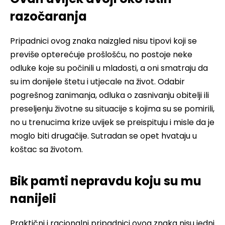
razočaranja
Pripadnici ovog znaka naizgled nisu tipovi koji se
previše opterećuje prošlošću, no postoje neke
odluke koje su počinili u mladosti, a oni smatraju da
su im donijele štetu i utjecale na život. Odabir
pogrešnog zanimanja, odluka o zasnivanju obitelji ili
preseljenju životne su situacije s kojima su se pomirili,
no u trenucima krize uvijek se preispituju i misle da je
moglo biti drugačije. Sutradan se opet hvataju u
koštac sa životom.
Bik pamti nepravdu koju su mu
nanijeli
Praktični i racionalni pripadnici ovog znaka nisu jedni