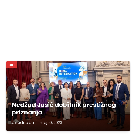
BIH
Nedžad Jusić dobitnik prestižnog
priznanja
aktuelno.ba
maj 10, 2023