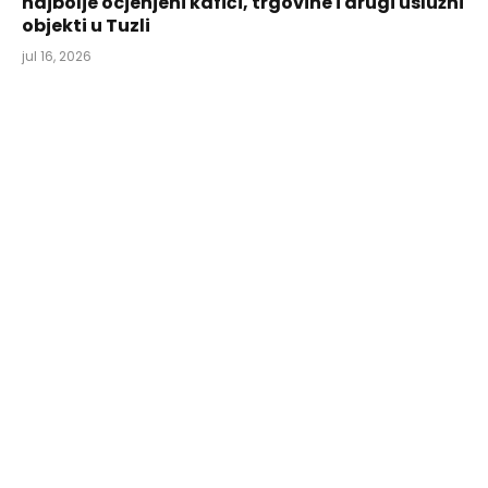
najbolje ocjenjeni kafići, trgovine i drugi uslužni
objekti u Tuzli
jul 16, 2026