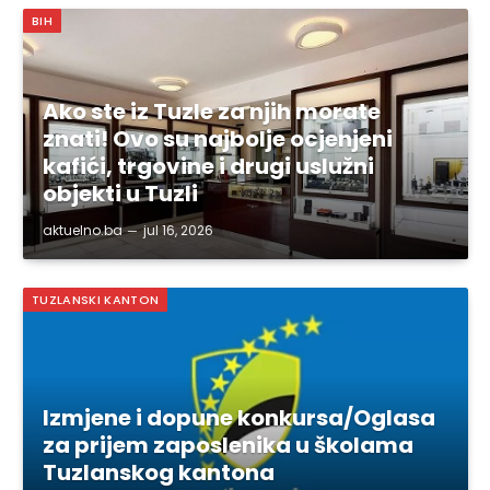
BIH
Ako ste iz Tuzle za njih morate
znati! Ovo su najbolje ocjenjeni
kafići, trgovine i drugi uslužni
objekti u Tuzli
aktuelno.ba
jul 16, 2026
TUZLANSKI KANTON
Izmjene i dopune konkursa/Oglasa
za prijem zaposlenika u školama
Tuzlanskog kantona