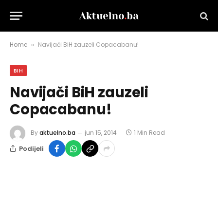
Home
Navijači BiH zauzeli Copacabanu!
»
BIH
Navijači BiH zauzeli
Copacabanu!
By
aktuelno.ba
jun 15, 2014
1 Min Read
Podijeli