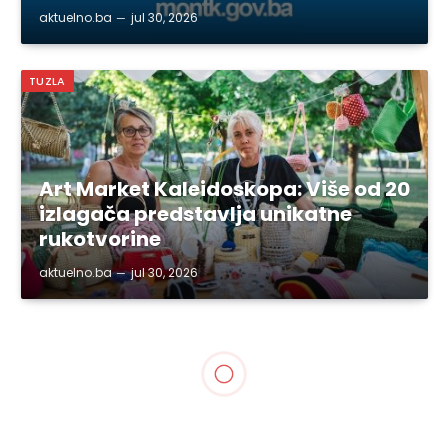
aktuelno.ba
jul 30, 2026
TUZLA
Art Market Kaleidoskopa: Više od 20
izlagača predstavlja unikatne
rukotvorine
aktuelno.ba
jul 30, 2026
BIH