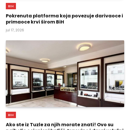
BIH
Pokrenuta platforma koja povezuje darivaoce i
primaoce krvi širom BiH
jul 17, 2026
BIH
Ako ste iz Tuzle za njih morate znati! Ovo su