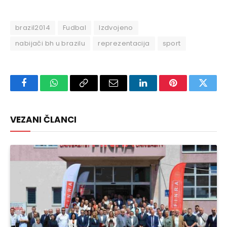
brazil2014
Fudbal
Izdvojeno
nabijači bh u brazilu
reprezentacija
sport
Facebook
WhatsApp
Copy
Email
LinkedIn
Pinterest
Twitte
Link
VEZANI ČLANCI