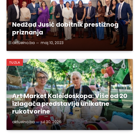
Nedžad Jusić dobitnik prestižnog
priznanja
aktuelno.ba
maj 10, 2023
TUZLA
Art Market Kaleidoskopa: Više od 20
izlagača predstavlja unikatne
rukotvorine
aktuelno.ba
jul 30, 2026