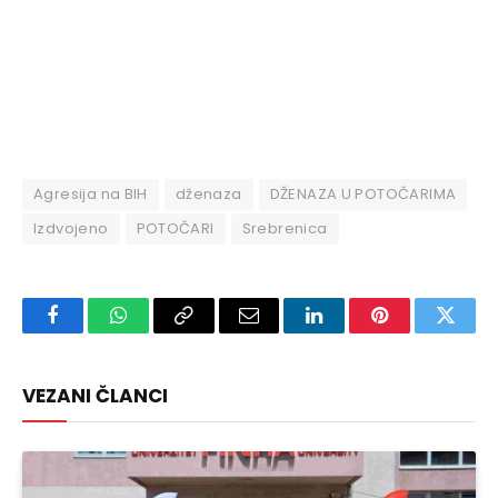
Agresija na BIH
dženaza
DŽENAZA U POTOČARIMA
Izdvojeno
POTOČARI
Srebrenica
Facebook
WhatsApp
Copy
Email
LinkedIn
Pinterest
Twitte
Link
VEZANI ČLANCI