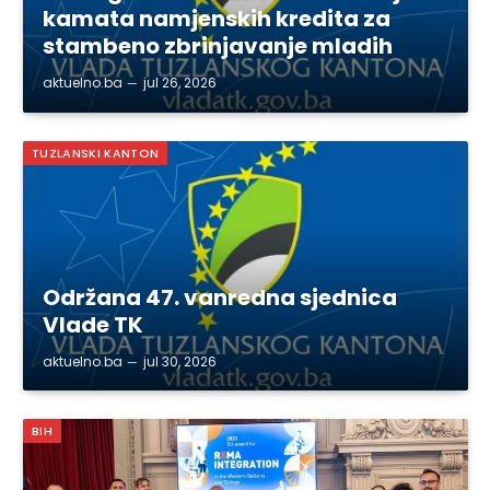
kamata namjenskih kredita za
stambeno zbrinjavanje mladih
aktuelno.ba
jul 26, 2026
TUZLANSKI KANTON
Održana 47. vanredna sjednica
Vlade TK
aktuelno.ba
jul 30, 2026
BIH