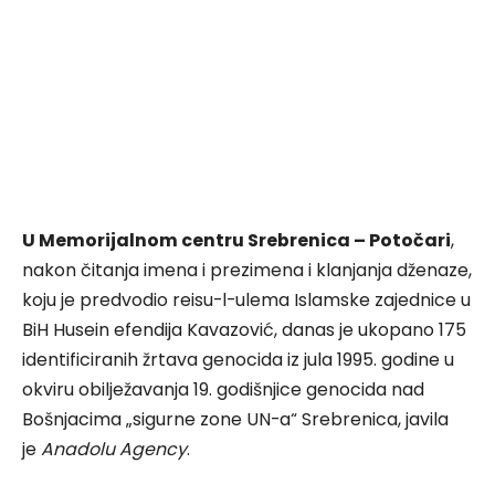
U Memorijalnom centru Srebrenica – Potočari
,
nakon čitanja imena i prezimena i klanjanja dženaze,
koju je predvodio reisu-l-ulema Islamske zajednice u
BiH Husein efendija Kavazović, danas je ukopano 175
identificiranih žrtava genocida iz jula 1995. godine u
okviru obilježavanja 19. godišnjice genocida nad
Bošnjacima „sigurne zone UN-a“ Srebrenica, javila
je
Anadolu Agency
.