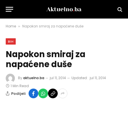
Home
Napokon smiraj za napaćene duše
»
BIH
Napokon smiraj za
napaćene duše
By
aktuelno.ba
jul 11, 2014
Updated:
jul 11, 2014
1 Min Read
Podijeli