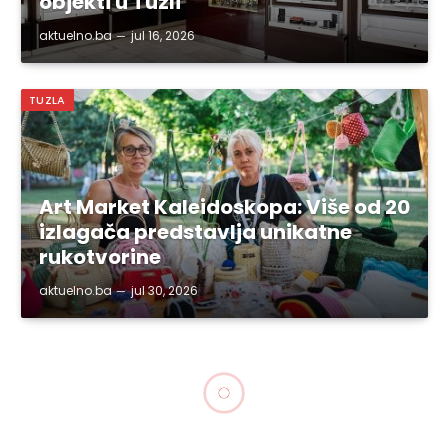
objekti u Tuzli
aktuelno.ba
jul 16, 2026
TUZLA
Art Market Kaleidoskopa: Više od 20
izlagača predstavlja unikatne
rukotvorine
aktuelno.ba
jul 30, 2026
TUZLA