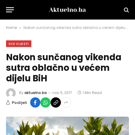
Home
Nakon sunčanog vikenda sutra oblačno u većem dijelu BiH
»
SVE VIJESTI
Nakon sunčanog vikenda
sutra oblačno u većem
dijelu BiH
By
aktuelno.ba
nov 5, 2017
1 Min Read
Podijeli