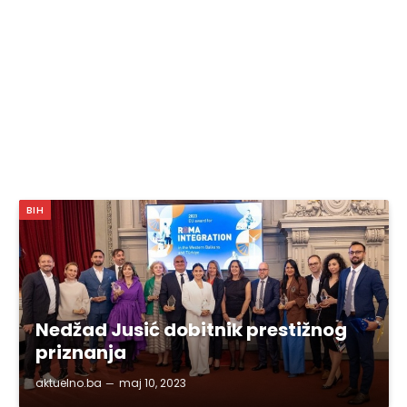
BIH
Nedžad Jusić dobitnik prestižnog
priznanja
aktuelno.ba
maj 10, 2023