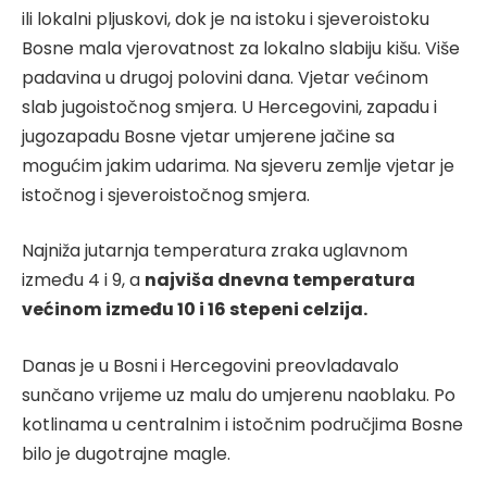
ili lokalni pljuskovi, dok je na istoku i sjeveroistoku
Bosne mala vjerovatnost za lokalno slabiju kišu. Više
padavina u drugoj polovini dana. Vjetar većinom
slab jugoistočnog smjera. U Hercegovini, zapadu i
jugozapadu Bosne vjetar umjerene jačine sa
mogućim jakim udarima. Na sjeveru zemlje vjetar je
istočnog i sjeveroistočnog smjera.
Najniža jutarnja temperatura zraka uglavnom
između 4 i 9, a
najviša dnevna temperatura
većinom između 10 i 16 stepeni celzija.
Danas je u Bosni i Hercegovini preovladavalo
sunčano vrijeme uz malu do umjerenu naoblaku. Po
kotlinama u centralnim i istočnim područjima Bosne
bilo je dugotrajne magle.