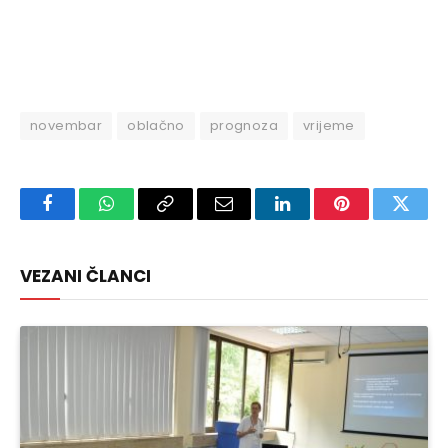
novembar
oblačno
prognoza
vrijeme
Facebook
WhatsApp
Copy
Email
LinkedIn
Pinterest
Twitte
Link
VEZANI ČLANCI