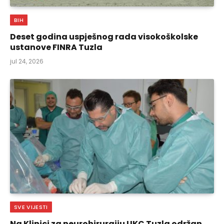
BIH
Deset godina uspješnog rada visokoškolske
ustanove FINRA Tuzla
jul 24, 2026
SVE VIJESTI
Na Klinici za neurohirurgiju UKC Tuzla održan