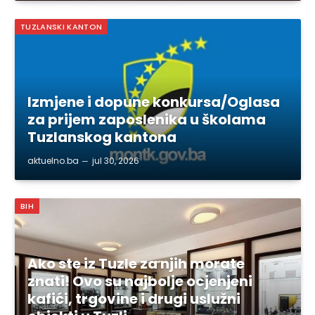
TUZLANSKI KANTON
Izmjene i dopune konkursa/Oglasa
za prijem zaposlenika u školama
Tuzlanskog kantona
aktuelno.ba
jul 30, 2026
BIH
Ako ste iz Tuzle za njih morate
znati! Ovo su najbolje ocjenjeni
kafići, trgovine i drugi uslužni