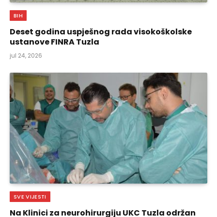
BIH
Deset godina uspješnog rada visokoškolske
ustanove FINRA Tuzla
jul 24, 2026
SVE VIJESTI
Na Klinici za neurohirurgiju UKC Tuzla održan