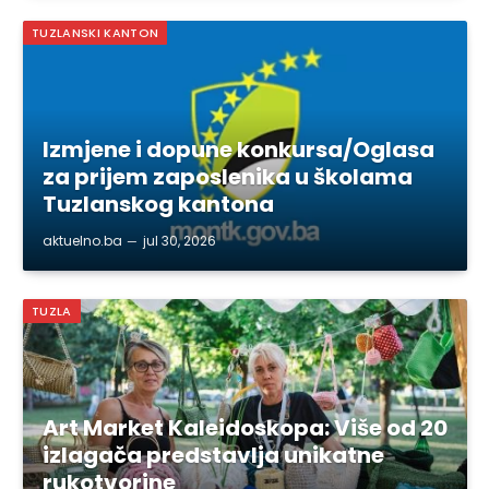
TUZLANSKI KANTON
Izmjene i dopune konkursa/Oglasa
za prijem zaposlenika u školama
Tuzlanskog kantona
aktuelno.ba
jul 30, 2026
TUZLA
Art Market Kaleidoskopa: Više od 20
izlagača predstavlja unikatne
rukotvorine