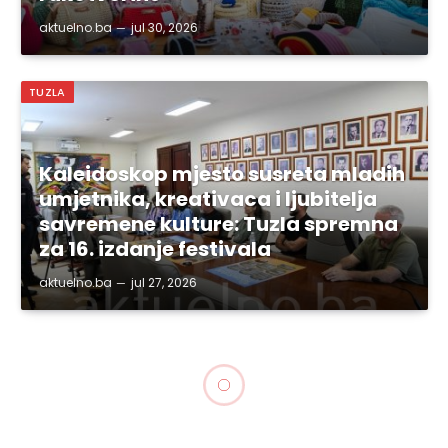
aktuelno.ba
jul 30, 2026
TUZLA
Kaleidoskop mjesto susreta mladih
umjetnika, kreativaca i ljubitelja
savremene kulture: Tuzla spremna
za 16. izdanje festivala
aktuelno.ba
jul 27, 2026