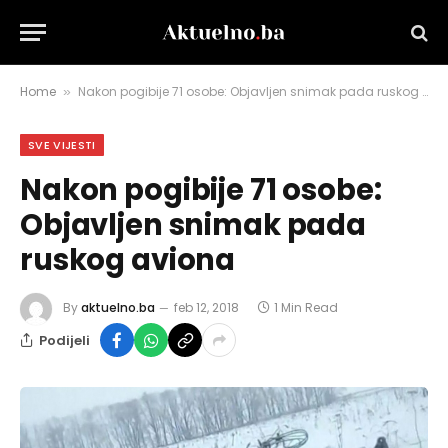
Home
Nakon pogibije 71 osobe: Objavljen snimak pada ruskog aviona
»
SVE VIJESTI
Nakon pogibije 71 osobe:
Objavljen snimak pada
ruskog aviona
By
aktuelno.ba
feb 12, 2018
1 Min Read
Podijeli