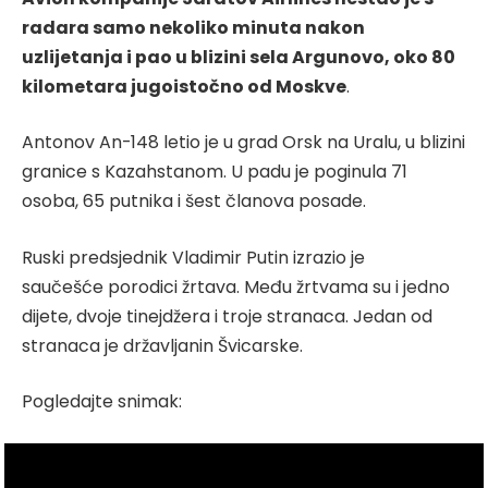
radara samo nekoliko minuta nakon
uzlijetanja i pao u blizini sela Argunovo, oko 80
kilometara jugoistočno od Moskve
.
Antonov An-148 letio je u grad Orsk na Uralu, u blizini
granice s Kazahstanom. U padu je poginula 71
osoba, 65 putnika i šest članova posade.
Ruski predsjednik Vladimir Putin izrazio je
saučešće porodici žrtava. Među žrtvama su i jedno
dijete, dvoje tinejdžera i troje stranaca. Jedan od
stranaca je državljanin Švicarske.
Pogledajte snimak: