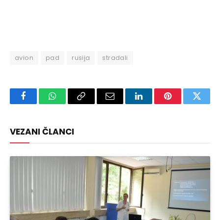
avion
pad
rusija
stradali
Facebook
WhatsApp
Copy
Email
LinkedIn
Pinterest
Twitte
Link
VEZANI ČLANCI