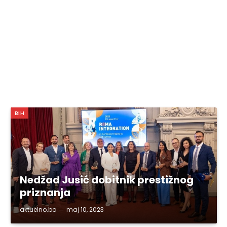
BIH
Nedžad Jusić dobitnik prestižnog
priznanja
aktuelno.ba
maj 10, 2023