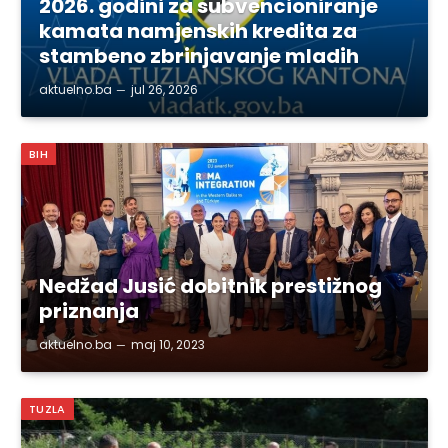
2026. godini za subvencioniranje
kamata namjenskih kredita za
stambeno zbrinjavanje mladih
aktuelno.ba
jul 26, 2026
BIH
Nedžad Jusić dobitnik prestižnog
priznanja
aktuelno.ba
maj 10, 2023
TUZLA