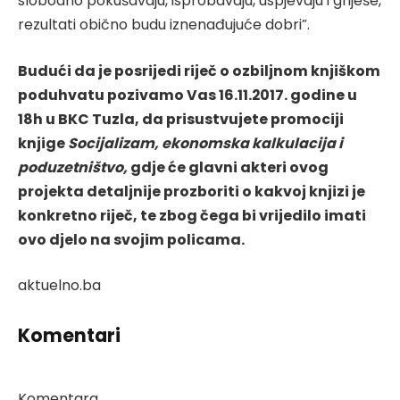
slobodno pokušavaju, isprobavaju, uspjevaju i griješe,
rezultati obično budu iznenađujuće dobri”.
Budući da je posrijedi riječ o ozbiljnom knjiškom
poduhvatu pozivamo Vas 16.11.2017. godine u
18h u BKC Tuzla, da prisustvujete promociji
knjige
Socijalizam, ekonomska kalkulacija i
poduzetništvo,
gdje će glavni akteri ovog
projekta detaljnije prozboriti o kakvoj knjizi je
konkretno riječ, te zbog čega bi vrijedilo imati
ovo djelo na svojim policama.
aktuelno.ba
Komentari
Komentara