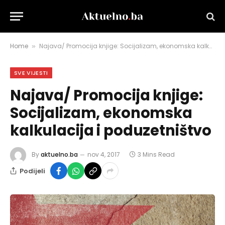
Home
Najava/ Promocija knjige: Socijalizam, ekonomska kalkulacija i poduzetništvo
»
SVE VIJESTI
Najava/ Promocija knjige:
Socijalizam, ekonomska
kalkulacija i poduzetništvo
By
aktuelno.ba
nov 4, 2017
3 Mins Read
Podijeli