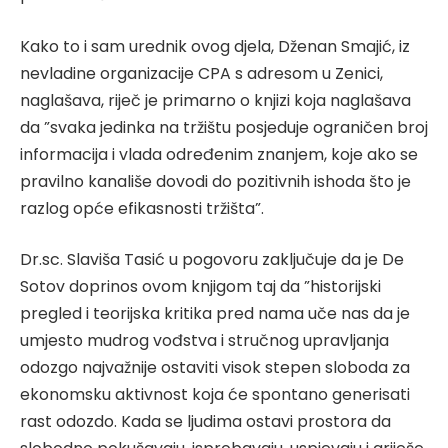
Kako to i sam urednik ovog djela, Dženan Smajić, iz
nevladine organizacije CPA s adresom u Zenici,
naglašava, riječ je primarno o knjizi koja naglašava
da ”svaka jedinka na tržištu posjeduje ograničen broj
informacija i vlada određenim znanjem, koje ako se
pravilno kanališe dovodi do pozitivnih ishoda što je
razlog opće efikasnosti tržišta”.
Dr.sc. Slaviša Tasić u pogovoru zaključuje da je De
Sotov doprinos ovom knjigom taj da ”historijski
pregled i teorijska kritika pred nama uče nas da je
umjesto mudrog vođstva i stručnog upravljanja
odozgo najvažnije ostaviti visok stepen sloboda za
ekonomsku aktivnost koja će spontano generisati
rast odozdo. Kada se ljudima ostavi prostora da