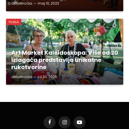
aktuelno.ba
maj 10, 2023
TUZLA
Art Market Kaleidoskopa: Više od 20
izlagača predstavlja unikatne
rukotvorine
aktuelno.ba
jul 30, 2026
Facebook
Instagram
YouTube