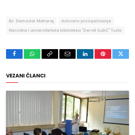
Bv. Damodar Maharaj
duhovno prosvjećivanje
Narodna i univerzitetska biblioteka "Derviš Sušić" Tuzla
Facebook
WhatsApp
Copy
Email
LinkedIn
Pinterest
Twitte
Link
VEZANI ČLANCI