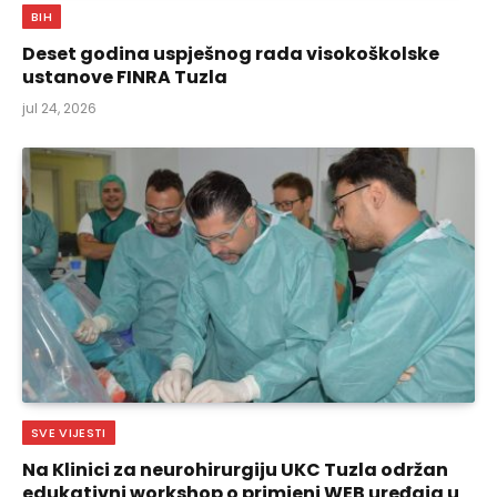
BIH
Deset godina uspješnog rada visokoškolske
ustanove FINRA Tuzla
jul 24, 2026
SVE VIJESTI
Na Klinici za neurohirurgiju UKC Tuzla održan
edukativni workshop o primjeni WEB uređaja u