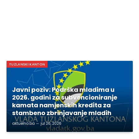
TUZLANSKI KANTON
Javni poziv: Podrška mladima u
2026. godini za subvencioniranje
kamata namjenskih kredita za
stambeno zbrinjavanje mladih
aktuelno.ba
jul 26, 2026