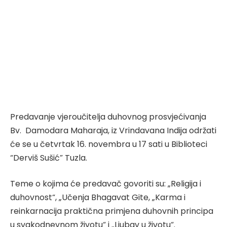
Predavanje vjeroučitelja duhovnog prosvjećivanja
Bv.
Damodara Maharaja, iz Vrindavana Indija
održati
će se u četvrtak 16. novembra u 17 sati u Biblioteci
“Derviš Sušić” Tuzla
.
Teme o kojima će predavač govoriti su: „Religija i
duhovnost“, „Učenja Bhagavat Gite, „Karma i
reinkarnacija praktična primjena duhovnih principa
u svakodnevnom životu“ i „Ljubav u životu“.