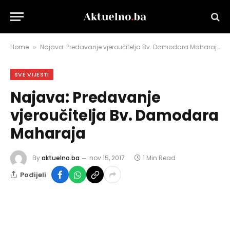
Home
Najava: Predavanje vjeroučitelja Bv. Damodara Maharaja
»
SVE VIJESTI
Najava: Predavanje
vjeroučitelja Bv. Damodara
Maharaja
By
aktuelno.ba
nov 15, 2017
1 Min Read
Podijeli