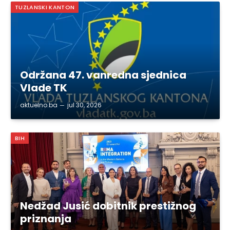
TUZLANSKI KANTON
Održana 47. vanredna sjednica
Vlade TK
aktuelno.ba
jul 30, 2026
BIH
Nedžad Jusić dobitnik prestižnog
priznanja