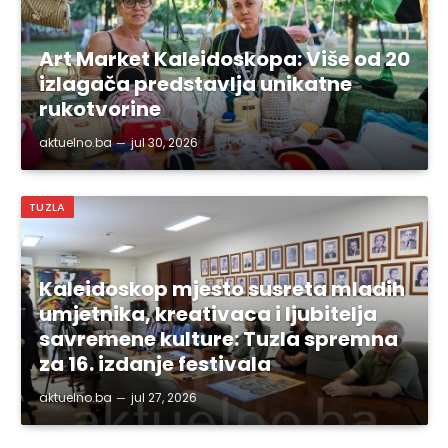
Art Market Kaleidoskopa: Više od 20
izlagača predstavlja unikatne
rukotvorine
aktuelno.ba
jul 30, 2026
TUZLA
Kaleidoskop mjesto susreta mladih
umjetnika, kreativaca i ljubitelja
savremene kulture: Tuzla spremna
za 16. izdanje festivala
aktuelno.ba
jul 27, 2026