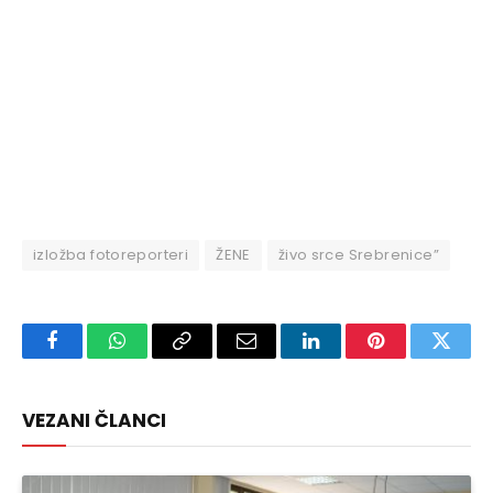
izložba fotoreporteri
ŽENE
živo srce Srebrenice”
Facebook
WhatsApp
Copy
Email
LinkedIn
Pinterest
Twitte
Link
VEZANI ČLANCI