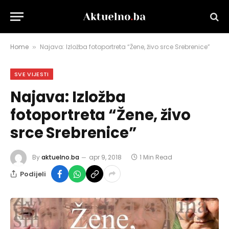
Home
Najava: Izložba fotoportreta “Žene, živo srce Srebrenice”
»
SVE VIJESTI
Najava: Izložba
fotoportreta “Žene, živo
srce Srebrenice”
By
aktuelno.ba
apr 9, 2018
1 Min Read
Podijeli