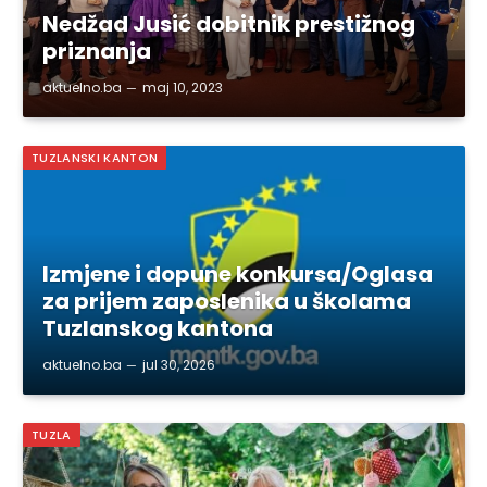
Nedžad Jusić dobitnik prestižnog
priznanja
aktuelno.ba
maj 10, 2023
TUZLANSKI KANTON
Izmjene i dopune konkursa/Oglasa
za prijem zaposlenika u školama
Tuzlanskog kantona
aktuelno.ba
jul 30, 2026
TUZLA