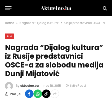
Home
Nagrada “Dijalog kultura” iz Rusije predstavnici OSCE-a za slobodu medija Dunji Mijatović
»
BIH
Nagrada “Dijalog kultura”
iz Rusije predstavnici
OSCE-a za slobodu medija
Dunji Mijatović
By
aktuelno.ba
nov 18, 2015
1 Min Read
Podijeli