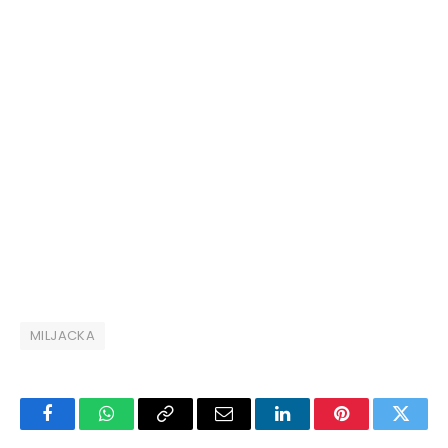
MILJACKA
Facebook
WhatsApp
Copy
Email
LinkedIn
Pinterest
Twitte