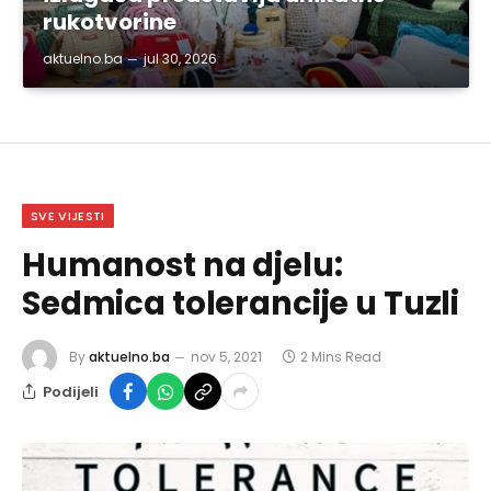
rukotvorine
aktuelno.ba
jul 30, 2026
SVE VIJESTI
Humanost na djelu:
Sedmica tolerancije u Tuzli
By
aktuelno.ba
nov 5, 2021
2 Mins Read
Podijeli