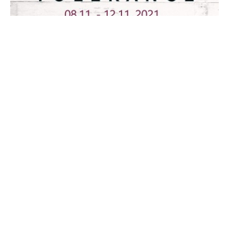
Richmond Park Međunarodna škola Tuzla je i ove
godine počela sa realizacijom ideje pod nazivom
SEDMICA TOLERANCIJE koja traje od 08.11. do 12.11.
2021. godine. Ideja je da se u saradnji sa pedagozima
osnovnih škola sa područja Grada Tuzle nađe 13
porodica iz 13 škola koje žive u teškim uslovima kako
bi im se olakšalo u vidu materijalne pomoći (hrana,
odjeća i obuća).