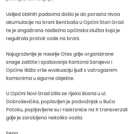
Uslijed obilnih padavina došlo je do porasta nivoa
akumulacije na brani Bentbaša u Općini Stari Grad
te je angažirana nadležna općinska služba koja je
regulirala protok vode na brani.
Najugroženije je naselje Otes gdje organizirane
snage zaštite i spašavanja Kantona Sarajevo i
Općine Ilidža vrše evakuaciju ljudi s vatrogasnim
kamionima u sigurne objekte.
U Općini Novi Grad izlila se rijeka Bosna u ul.
Dobroševićka, poplavljen je podvožnjak u Buća
Potoku, popljavljene su i raskrsnice na X transverzali
gdje je zarobljeno nekoliko vozila.
Fena