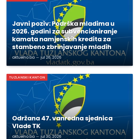
Javni poziv: Podrška mladima u
2026. godini za subvencioniranje
kamata namjenskih kredita za
stambeno zbrinjavanje mladih
aktuelno.ba
jul 26, 2026
TUZLANSKI KANTON
Održana 47. vanredna sjednica
Vlade TK
aktuelno.ba
jul 30, 2026