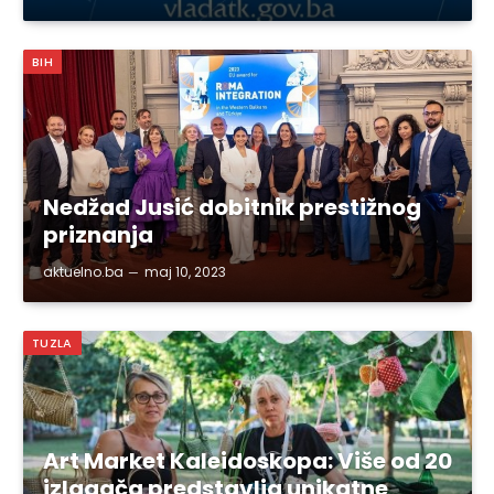
BIH
Nedžad Jusić dobitnik prestižnog
priznanja
aktuelno.ba
maj 10, 2023
TUZLA
Art Market Kaleidoskopa: Više od 20
izlagača predstavlja unikatne