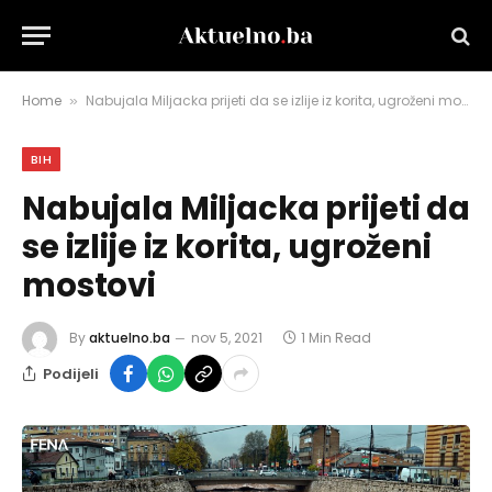
Home
Nabujala Miljacka prijeti da se izlije iz korita, ugroženi mostovi
»
BIH
Nabujala Miljacka prijeti da
se izlije iz korita, ugroženi
mostovi
By
aktuelno.ba
nov 5, 2021
1 Min Read
Podijeli