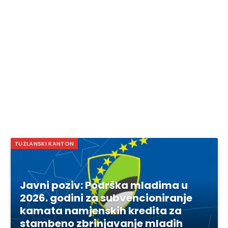
TUZLANSKI KANTON
Javni poziv: Podrška mladima u
2026. godini za subvencioniranje
kamata namjenskih kredita za
stambeno zbrinjavanje mladih