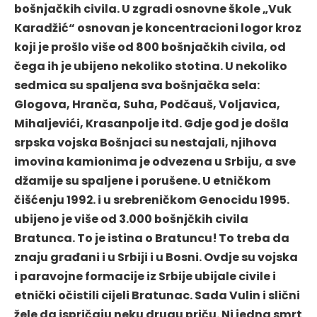
bošnjačkih civila. U zgradi osnovne škole „Vuk
Karadžić“ osnovan je koncentracioni logor kroz
koji je prošlo više od 800 bošnjačkih civila, od
čega ih je ubijeno nekoliko stotina. U nekoliko
sedmica su spaljena sva bošnjačka sela:
Glogova, Hranča, Suha, Podčauš, Voljavica,
Mihaljevići, Krasanpolje itd. Gdje god je došla
srpska vojska Bošnjaci su nestajali, njihova
imovina kamionima je odvezena u Srbiju, a sve
džamije su spaljene i porušene. U etničkom
čišćenju 1992. i u srebreničkom Genocidu 1995.
ubijeno je više od 3.000 bošnjčkih civila
Bratunca. To je istina o Bratuncu! To treba da
znaju građani i u Srbiji i u Bosni. Ovdje su vojska
i paravojne formacije iz Srbije ubijale civile i
etnički očistili cijeli Bratunac. Sada Vulin i slični
žele da ispričaju neku drugu priču. Ni jedna smrt