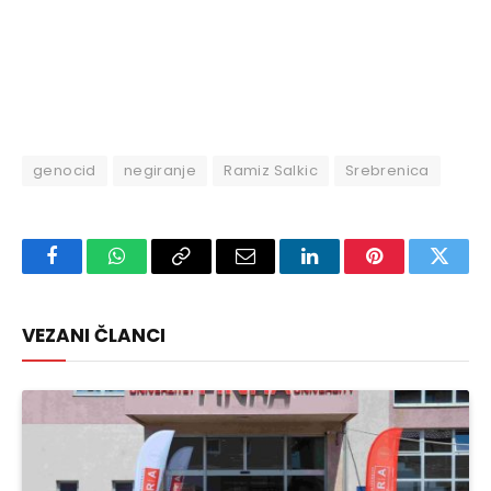
genocid
negiranje
Ramiz Salkic
Srebrenica
Facebook
WhatsApp
Copy
Email
LinkedIn
Pinterest
Twitte
Link
VEZANI ČLANCI