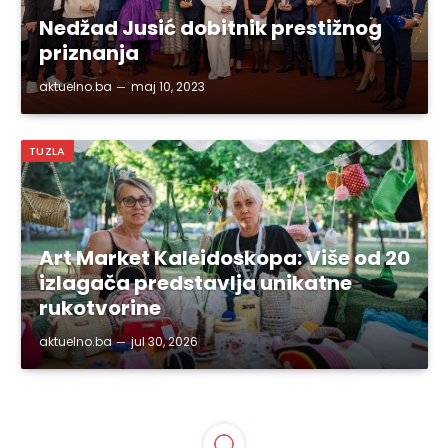
Nedžad Jusić dobitnik prestižnog
priznanja
aktuelno.ba
maj 10, 2023
TUZLA
Art Market Kaleidoskopa: Više od 20
izlagača predstavlja unikatne
rukotvorine
aktuelno.ba
jul 30, 2026