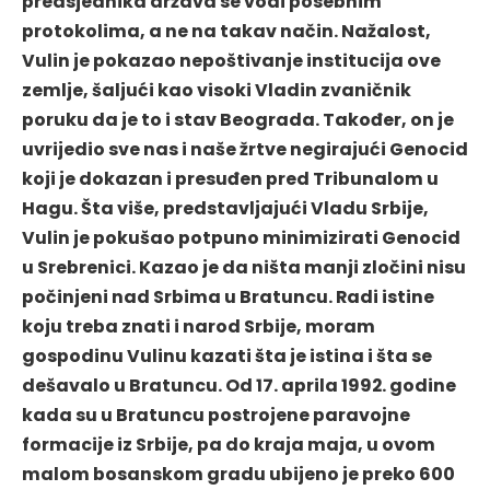
predsjednika država se vodi posebnim
protokolima, a ne na takav način. Nažalost,
Vulin je pokazao nepoštivanje institucija ove
zemlje, šaljući kao visoki Vladin zvaničnik
poruku da je to i stav Beograda. Također, on je
uvrijedio sve nas i naše žrtve negirajući Genocid
koji je dokazan i presuđen pred Tribunalom u
Hagu. Šta više, predstavljajući Vladu Srbije,
Vulin je pokušao potpuno minimizirati Genocid
u Srebrenici. Kazao je da ništa manji zločini nisu
počinjeni nad Srbima u Bratuncu. Radi istine
koju treba znati i narod Srbije, moram
gospodinu Vulinu kazati šta je istina i šta se
dešavalo u Bratuncu. Od 17. aprila 1992. godine
kada su u Bratuncu postrojene paravojne
formacije iz Srbije, pa do kraja maja, u ovom
malom bosanskom gradu ubijeno je preko 600