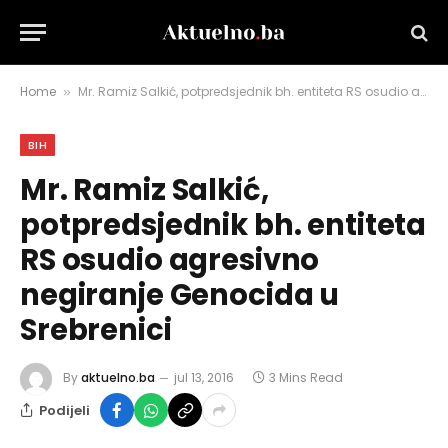
Home
Mr. Ramiz Salkić, potpredsjednik bh. entiteta RS osudio agresivno negiranje Genocida u Srebrenici
»
BIH
Mr. Ramiz Salkić,
potpredsjednik bh. entiteta
RS osudio agresivno
negiranje Genocida u
Srebrenici
By
aktuelno.ba
jul 13, 2016
3 Mins Read
Podijeli