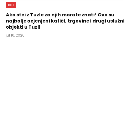
BIH
Ako ste iz Tuzle za njih morate znati! Ovo su
najbolje ocjenjeni kafići, trgovine i drugi uslužni
objekti u Tuzli
jul 16, 2026