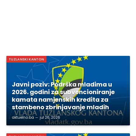
TUZLANSKI KANTON
Javni poziv: Podrška mladima u
2026. godini za subvencioniranje
kamata namjenskih kredita za
stambeno zbrinjavanje mladih
aktuelno.ba
jul 26, 2026