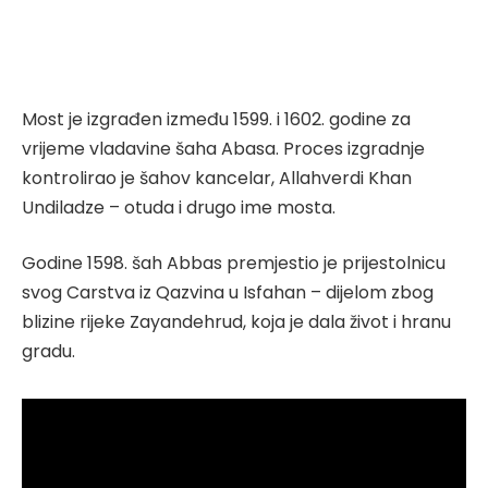
Most je izgrađen između 1599. i 1602. godine za
vrijeme vladavine šaha Abasa. Proces izgradnje
kontrolirao je šahov kancelar, Allahverdi Khan
Undiladze – otuda i drugo ime mosta.
Godine 1598. šah Abbas premjestio je prijestolnicu
svog Carstva iz Qazvina u Isfahan – dijelom zbog
blizine rijeke Zayandehrud, koja je dala život i hranu
gradu.