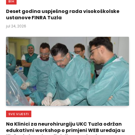
BIH
Deset godina uspješnog rada visokoškolske
ustanove FINRA Tuzla
jul 24, 2026
SVE VIJESTI
Na Klinici za neurohirurgiju UKC Tuzla održan
edukativni workshop o primjeni WEB uređaja u