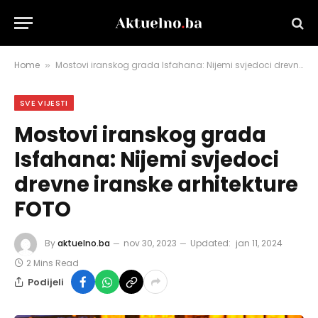
Home
Mostovi iranskog grada Isfahana: Nijemi svjedoci drevne iranske arhitekture FOTO
»
SVE VIJESTI
Mostovi iranskog grada
Isfahana: Nijemi svjedoci
drevne iranske arhitekture
FOTO
By
aktuelno.ba
nov 30, 2023
Updated:
jan 11, 2024
2 Mins Read
Podijeli