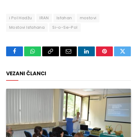
i Pol Hadžu
IRAN
Isfahan
mostovi
Mostovi Isfahana
Si-o-Se-Pol
Facebook
WhatsApp
Copy
Email
LinkedIn
Pinterest
Twitte
Link
VEZANI ČLANCI