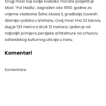
Drugi most koji ovdje svakako morate posjetiti je
Most “Pol Hadžu”, sagrađen oko 1650. godine za
vrijeme vladavine Šaha Abasa II, graditelja čuvenih
džamija i palata u Isfahanu. Ovaj most ima 23 lukova,
dug je 133 metra a širok 12 metara, i jedan je od
najboljih primjera perzijske arhitekture na vrhuncu
safavidskog kulturnog uticaja u Iranu.
Komentari
Komentara