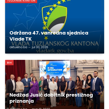
TUZLANSKI KANTON
Održana 47. vanredna sjednica
Vlade TK
aktuelno.ba
jul 30, 2026
BIH
Nedžad Jusić dobitnik prestižnog
priznanja