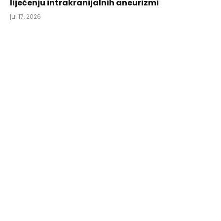
liječenju intrakranijalnih aneurizmi
jul 17, 2026