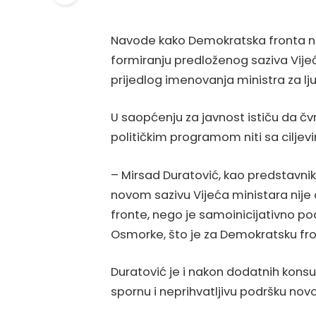
Navode kako Demokratska fronta na b
formiranju predloženog saziva Vijeć
prijedlog imenovanja ministra za ljud
U saopćenju za javnost ističu da čvr
političkim programom niti sa ciljev
– Mirsad Duratović, kao predstavnik
novom sazivu Vijeća ministara nij
fronte, nego je samoinicijativno p
Osmorke, što je za Demokratsku fro
Duratović je i nakon dodatnih konsu
spornu i neprihvatljivu podršku nov