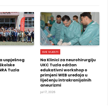
SVE VIJESTI
a uspješnog
Na Klinici za neurohirurgiju
školske
UKC Tuzla održan
NRA Tuzla
edukativni workshop o
primjeni WEB uređaja u
liječenju intrakranijalnih
aneurizmi
jul 17, 2026