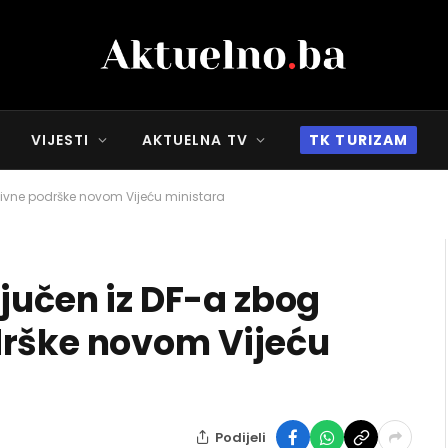
VIJESTI
AKTUELNA TV
TK TURIZAM
ativne podrške novom Vijeću ministara
jučen iz DF-a zbog
drške novom Vijeću
Podijeli