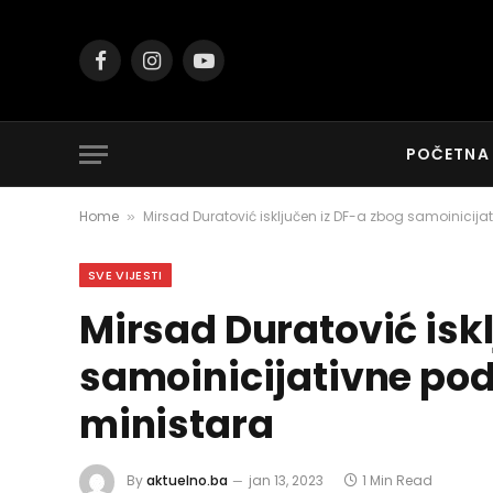
Facebook
Instagram
YouTube
POČETNA
Home
Mirsad Duratović isključen iz DF-a zbog samoinicij
»
SVE VIJESTI
Mirsad Duratović iskl
samoinicijativne po
ministara
By
aktuelno.ba
jan 13, 2023
1 Min Read