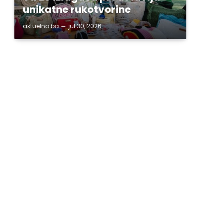
unikatne rukotvorine
aktuelno.ba
jul 30, 2026