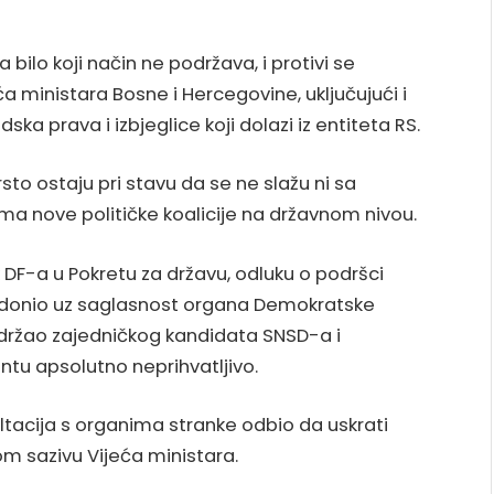
ilo koji način ne podržava, i protivi se
a ministara Bosne i Hercegovine, uključujući i
ska prava i izbjeglice koji dolazi iz entiteta RS.
sto ostaju pri stavu da se ne slažu ni sa
ima nove političke koalicije na državnom nivou.
 DF-a u Pokretu za državu, odluku o podršci
e donio uz saglasnost organa Demokratske
održao zajedničkog kandidata SNSD-a i
ntu apsolutno neprihvatljivo.
ltacija s organima stranke odbio da uskrati
om sazivu Vijeća ministara.