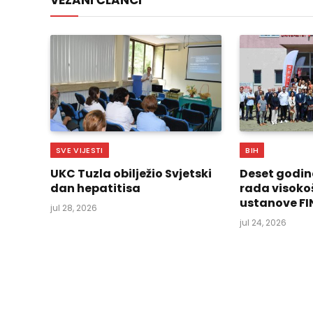
VEZANI ČLANCI
SVE VIJESTI
BIH
UKC Tuzla obilježio Svjetski
Deset godin
dan hepatitisa
rada visoko
ustanove FI
jul 28, 2026
jul 24, 2026