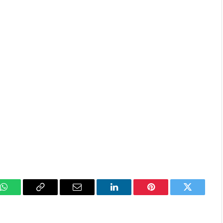
k
WhatsApp
Copy
Email
LinkedIn
Pinterest
Twitter
Link