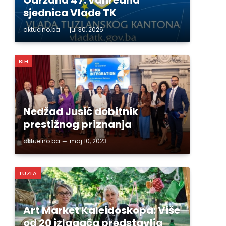
sjednica Vlade TK
aktuelno.ba
jul 30, 2026
BIH
Nedžad Jusić dobitnik
prestižnog priznanja
aktuelno.ba
maj 10, 2023
TUZLA
Art Market Kaleidoskopa: Više
od 20 izlagača predstavlja