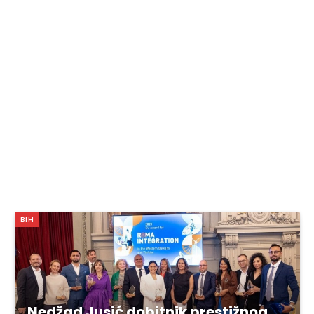
BIH
Nedžad Jusić dobitnik prestižnog