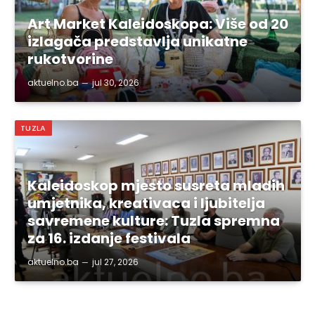
Art Market Kaleidoskopa: Više od 20
izlagača predstavlja unikatne
rukotvorine
aktuelno.ba
jul 30, 2026
TUZLA
Kaleidoskop mjesto susreta mladih
umjetnika, kreativaca i ljubitelja
savremene kulture: Tuzla spremna
za 16. izdanje festivala
aktuelno.ba
jul 27, 2026