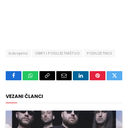
Izdvojeno
OBRT I PODUZETNIŠTVO
PODUZETNICI
Facebook
WhatsApp
Copy
Email
LinkedIn
Pinterest
Twitte
Link
VEZANI ČLANCI