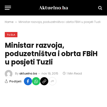
Home
Ministar razvoja, poduzetništva i obrta FBiH u posjeti Tuzli
»
TUZLA
Ministar razvoja,
poduzetništva i obrta FBiH
u posjeti Tuzli
By
aktuelno.ba
nov 19, 2015
1 Min Read
Podijeli