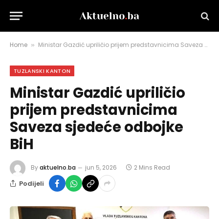
Home
Ministar Gazdić upriličio prijem predstavnicima Saveza sjedeće odbojke BiH
»
TUZLANSKI KANTON
Ministar Gazdić upriličio
prijem predstavnicima
Saveza sjedeće odbojke
BiH
By
aktuelno.ba
jun 5, 2026
2 Mins Read
Podijeli