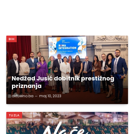
BIH
Nedžad Jusić dobitnik prestižnog
priznanja
aktuelno.ba
maj 10, 2023
TUZLA