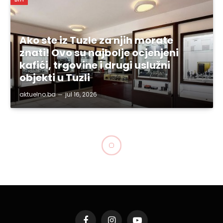
Ako ste iz Tuzle za njih morate
znati! Ovo su najbolje ocjenjeni
kafići, trgovine i drugi uslužni
objekti u Tuzli
aktuelno.ba
jul 16, 2026