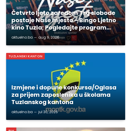
Četvrto ljeto zaredom Trg slobode
postaje Naše mjesto – Bingo Ljetno
kino Tuzla; Pogledajte program…
aktuelno.ba
aug 9, 2026
TUZLANSKI KANTON
Izmjene i dopune konkursa/Oglasa
za prijem zaposlenika u školama
Tuzlanskog kantona
aktuelno.ba
jul 30, 2026
BIH