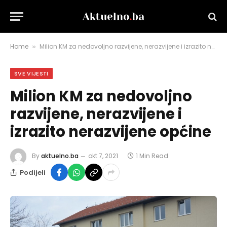
Home
Milion KM za nedovoljno razvijene, nerazvijene i izrazito nerazvijene općine
»
SVE VIJESTI
Milion KM za nedovoljno
razvijene, nerazvijene i
izrazito nerazvijene općine
By
aktuelno.ba
okt 7, 2021
1 Min Read
Podijeli