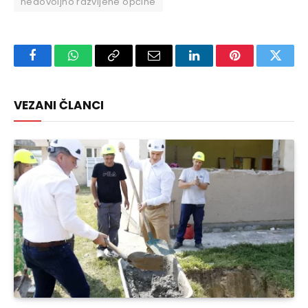
nedovoljno razvijene općine
Facebook
WhatsApp
Copy
Email
LinkedIn
Pinterest
Twitte
Link
VEZANI ČLANCI