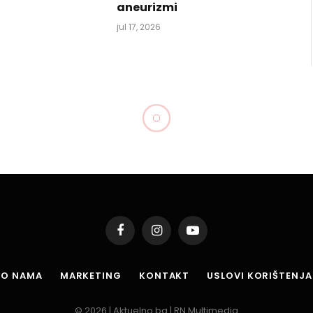
aneurizmi
jul 17, 2026
Facebook
Instagram
YouTube
O NAMA
MARKETING
KONTAKT
USLOVI KORIŠTENJA
© 2026 | Aktuelno.ba | RN Multimedia