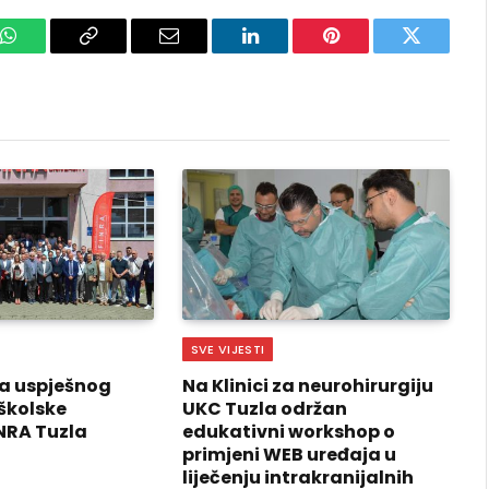
k
WhatsApp
Copy
Email
LinkedIn
Pinterest
Twitter
Link
SVE VIJESTI
a uspješnog
Na Klinici za neurohirurgiju
školske
UKC Tuzla održan
NRA Tuzla
edukativni workshop o
primjeni WEB uređaja u
liječenju intrakranijalnih