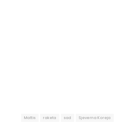
Mattis
raketa
sad
Sjeverna Koreja