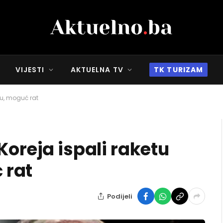
VIJESTI
AKTUELNA TV
TK TURIZAM
-u, moguć rat
Koreja ispali raketu
 rat
Podijeli