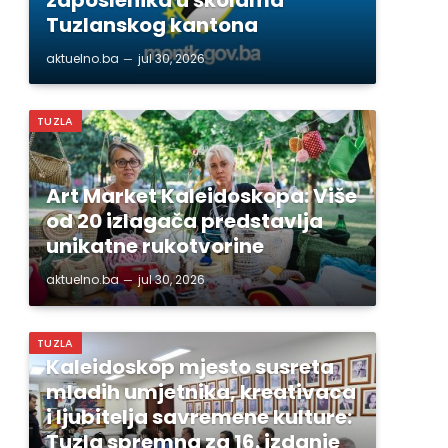
Tuzlanskog kantona
aktuelno.ba
jul 30, 2026
TUZLA
Art Market Kaleidoskopa: Više
od 20 izlagača predstavlja
unikatne rukotvorine
aktuelno.ba
jul 30, 2026
TUZLA
Kaleidoskop mjesto susreta
mladih umjetnika, kreativaca
i ljubitelja savremene kulture:
Tuzla spremna za 16. izdanje