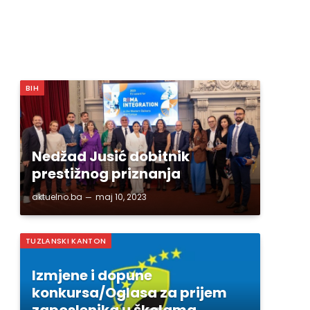
BIH
Nedžad Jusić dobitnik
prestižnog priznanja
aktuelno.ba
maj 10, 2023
TUZLANSKI KANTON
Izmjene i dopune
konkursa/Oglasa za prijem
zaposlenika u školama