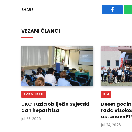
SHARE.
Faceboo
VEZANI ČLANCI
SVE VIJESTI
BIH
UKC Tuzla obilježio Svjetski
Deset godin
dan hepatitisa
rada visoko
ustanove FI
jul 28, 2026
jul 24, 2026