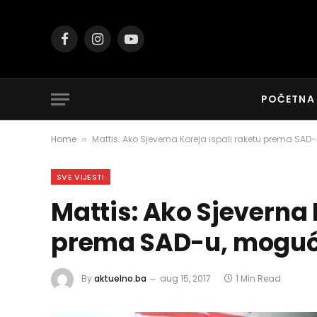
Facebook
Instagram
YouTube
POČETNA
Home
Mattis: Ako Sjeverna Koreja ispali raketu prema SAD
»
SVE VIJESTI
Mattis: Ako Sjeverna 
prema SAD-u, moguć
By
aktuelno.ba
aug 15, 2017
1 Min Read