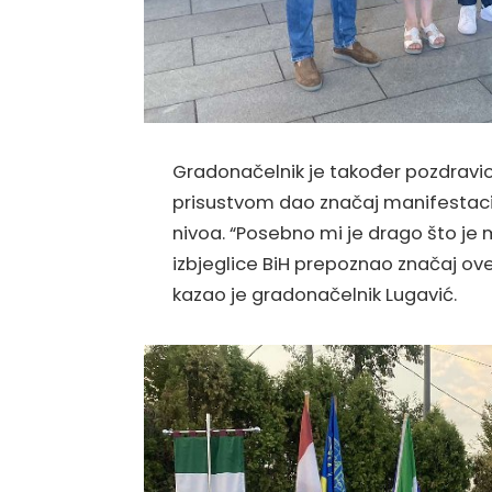
Gradonačelnik je također pozdravio m
prisustvom dao značaj manifestacij
nivoa. “Posebno mi je drago što je m
izbjeglice BiH prepoznao značaj ove 
kazao je gradonačelnik Lugavić.