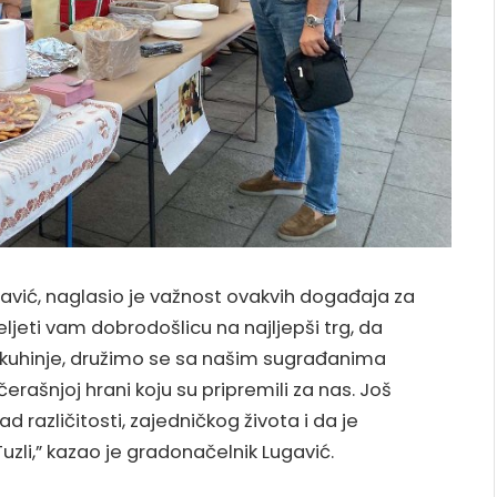
ugavić, naglasio je važnost ovakvih događaja za
eljeti vam dobrodošlicu na najljepši trg, da
 kuhinje, družimo se sa našim sugrađanima
čerašnjoj hrani koju su pripremili za nas. Još
 različitosti, zajedničkog života i da je
zli,” kazao je gradonačelnik Lugavić.