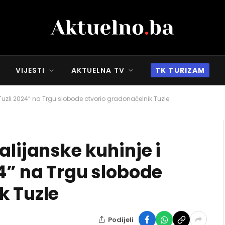
VIJESTI
AKTUELNA TV
TK TURIZAM
 Tuzli 2024” na Trgu slobode otvorio gradonačelnik Tuzle
alijanske kuhinje i
24” na Trgu slobode
k Tuzle
Podijeli