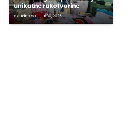
unikatne rukotvorine
aktuelno.ba
jul 30, 2026