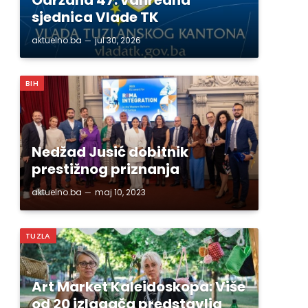
sjednica Vlade TK
aktuelno.ba
jul 30, 2026
BIH
Nedžad Jusić dobitnik
prestižnog priznanja
aktuelno.ba
maj 10, 2023
TUZLA
Art Market Kaleidoskopa: Više
od 20 izlagača predstavlja