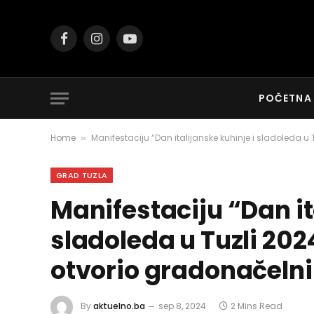
Facebook
Instagram
YouTube
POČETNA
Home
Manifestaciju “Dan italijanske kuhinje i sladoleda u
»
GRAD TUZLA
Manifestaciju “Dan it
sladoleda u Tuzli 20
otvorio gradonačelni
By
aktuelno.ba
sep 8, 2024
2 Mins Read