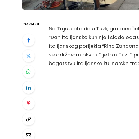
PODIJELI
Na Trgu slobode u Tuzli, gradonačeln
“Dan italijanske kuhinje i sladoleda
italijanskog porijekla “Rino Zandona
se održava u okviru “Ljeto u Tuzli”, p
bogatstvu italijanske kulinarske trad