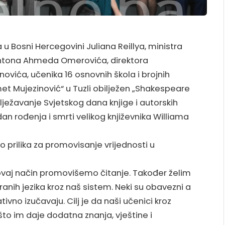
 Bosni Hercegovini Juliana Reillya, ministra
antona Ahmeda Omerovića, direktora
ića, učenika 16 osnovnih škola i brojnih
met Mujezinović“ u Tuzli obilježen „Shakespeare
ilježavanje Svjetskog dana knjige i autorskih
dan rođenja i smrti velikog književnika Williama
o prilika za promovisanje vrijednosti u
 ovaj način promovišemo čitanje. Također želim
tranih jezika kroz naš sistem. Neki su obavezni a
tivno izučavaju. Cilj je da naši učenici kroz
 što im daje dodatna znanja, vještine i