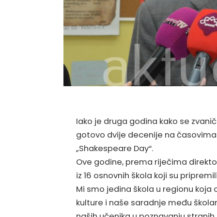
Iako je druga godina kako se zvanič
gotovo dvije decenije na časovima 
„Shakespeare Day“.
Ove godine, prema riječima direkto
iz 16 osnovnih škola koji su priprem
Mi smo jedina škola u regionu koja o
kulture i naše saradnje među škola
naših učenika u poznavanju stranih j