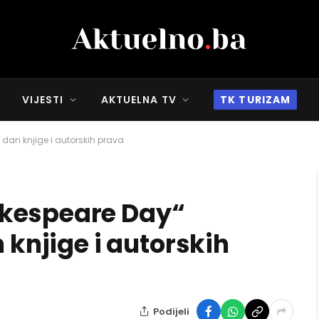
VIJESTI
AKTUELNA TV
TK TURIZAM
 dan knjige i autorskih prava
akespeare Day“
 knjige i autorskih
Podijeli