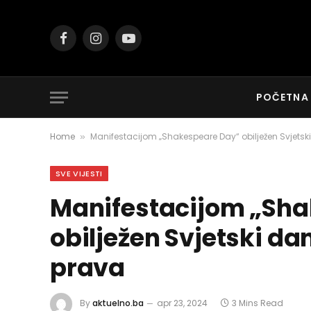
Facebook
Instagram
YouTube
POČETNA
Home
Manifestacijom „Shakespeare Day“ obilježen Svjetski
»
SVE VIJESTI
Manifestacijom „Sh
obilježen Svjetski dan
prava
By
aktuelno.ba
apr 23, 2024
3 Mins Read