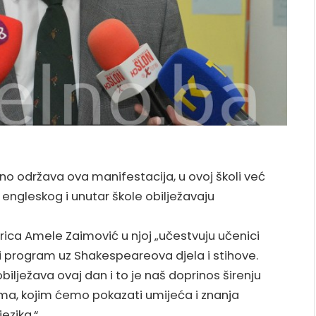
no održava ova manifestacija, u ovoj školi već
engleskog i unutar škole obilježavaju
rica Amele Zaimović u njoj „učestvuju učenici
ili program uz Shakespeareova djela i stihove.
bilježava ovaj dan i to je naš doprinos širenju
ma, kojim ćemo pokazati umijeća i znanja
ezika.“