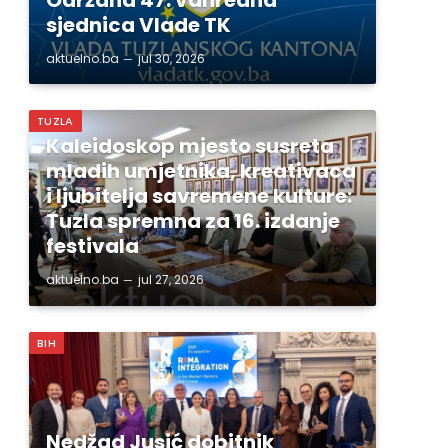
sjednica Vlade TK
aktuelno.ba
jul 30, 2026
TUZLA
Kaleidoskop mjesto susreta
mladih umjetnika, kreativaca
i ljubitelja savremene kulture:
Tuzla spremna za 16. izdanje
festivala
aktuelno.ba
jul 27, 2026
BIH
Nedžad Jusić dobitnik