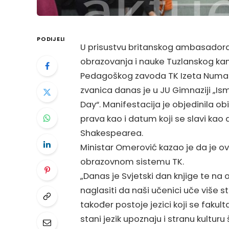
PODIJELI
U prisustvu britanskog ambasadora u
obrazovanja i nauke Tuzlanskog k
Pedagoškog zavoda TK Izeta Numanov
zvanica danas je u JU Gimnaziji „Is
Day“. Manifestacija je objedinila ob
prava kao i datum koji se slavi kao 
Shakespearea.
Ministar Omerović kazao je da je ov
obrazovnom sistemu TK.
„Danas je Svjetski dan knjige te na
naglasiti da naši učenici uče više s
također postoje jezici koji se fakulta
stani jezik upoznaju i stranu kulturu