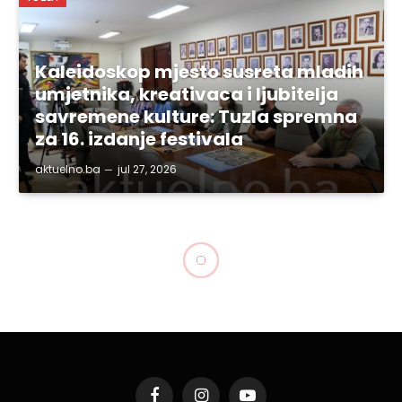
Kaleidoskop mjesto susreta mladih
umjetnika, kreativaca i ljubitelja
savremene kulture: Tuzla spremna
za 16. izdanje festivala
aktuelno.ba
jul 27, 2026