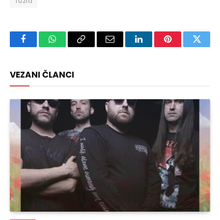
Tuzla
Facebook
WhatsApp
Copy
Email
LinkedIn
Pinterest
Twitte
Link
VEZANI ČLANCI