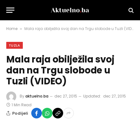
Home
Mala raja obilježila svoj dan na Trgu slobode u Tuzli (VIDEO)
»
TUZLA
Mala raja obilježila svoj
dan na Trgu slobode u
Tuzli (VIDEO)
By
aktuelno.ba
dec 27, 2015
Updated:
dec 27, 2015
1 Min Read
Podijeli