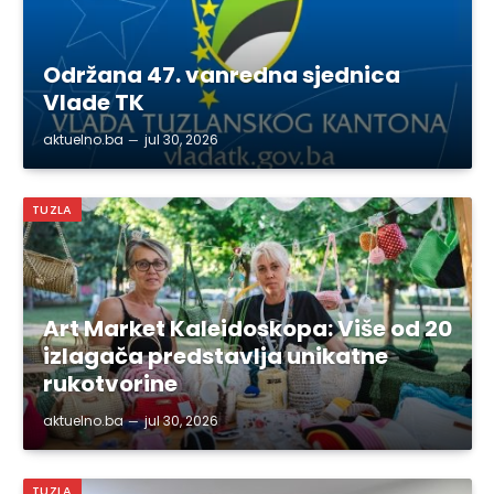
Održana 47. vanredna sjednica
Vlade TK
aktuelno.ba
jul 30, 2026
TUZLA
Art Market Kaleidoskopa: Više od 20
izlagača predstavlja unikatne
rukotvorine
aktuelno.ba
jul 30, 2026
TUZLA