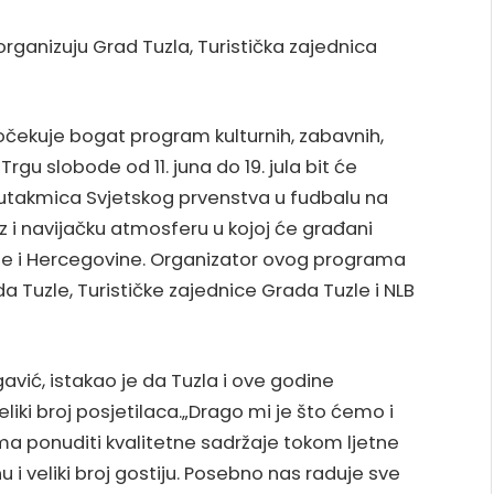
organizuju Grad Tuzla, Turistička zajednica
očekuje bogat program kulturnih, zabavnih,
Trgu slobode od 11. juna do 19. jula bit će
utakmica Svjetskog prvenstva u fudbalu na
z i navijačku atmosferu u kojoj će građani
ne i Hercegovine. Organizator ovog programa
a Tuzle, Turističke zajednice Grada Tuzle i NLB
gavić, istakao je da Tuzla i ove godine
liki broj posjetilaca.„Drago mi je što ćemo i
a ponuditi kvalitetne sadržaje tokom ljetne
 veliki broj gostiju. Posebno nas raduje sve