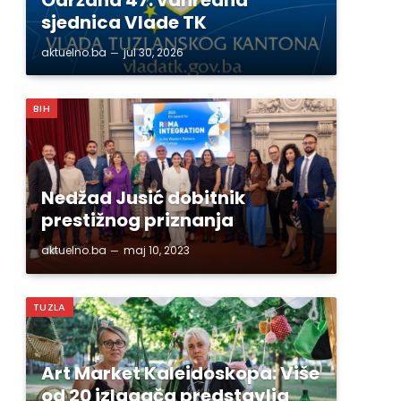
sjednica Vlade TK
aktuelno.ba
jul 30, 2026
BIH
Nedžad Jusić dobitnik
prestižnog priznanja
aktuelno.ba
maj 10, 2023
TUZLA
Art Market Kaleidoskopa: Više
od 20 izlagača predstavlja