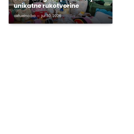
unikatne rukotvorine
aktuelno.ba
jul 30, 2026