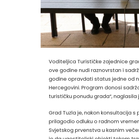
Voditeljica Turističke zajednice gra
ove godine nudi raznovrstan i sadr
godine opravdati status jedne od naja
Hercegovini. Program donosi sadrž
turističku ponudu grada“, naglasila 
Grad Tuzla je, nakon konsultacija s p
prilagodio odluku o radnom vremen
Svjetskog prvenstva u kasnim veče
je da ugostiteljski objekti tokom tr