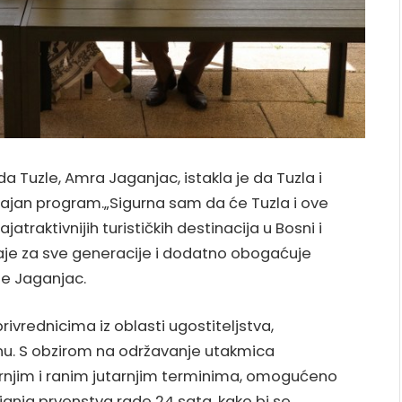
da Tuzle, Amra Jaganjac, istakla je da Tuzla i
žajan program.„Sigurna sam da će Tuzla i ove
traktivnijih turističkih destinacija u Bosni i
aje za sve generacije i dodatno obogaćuje
je Jaganjac.
rivrednicima iz oblasti ugostiteljstva,
u. S obzirom na održavanje utakmica
rnjim i ranim jutarnjim terminima, omogućeno
ajanja prvenstva rade 24 sata, kako bi se