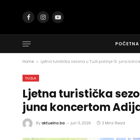
Facebook
Instagram
YouTube
POČETNA
Home
Ljetna turistička sezona u Tuzli počinje 13. juna kon
»
TUZLA
Ljetna turistička sezo
juna koncertom Adij
By
aktuelno.ba
jun 11, 2026
3 Mins Read