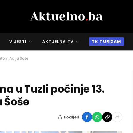
VIJESTI
AKTUELNA TV
TK TURIZAM
certom Adija Šoše
na u Tuzli počinje 13.
a Šoše
Podijeli