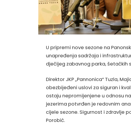
U pripremi nove sezone na Panonski
unapređenja sadržaja i infrastruktur
dječijeg zabavnog parka, šetačkih 
Direktor JKP „Pannonica“ Tuzla, Maji
obezbijeđeni uslovi za siguran i kva
ostaju nepromijenjene u odnosu na 
jezerima potvrđen je redovnim anal
cijele sezone. Sigurnost i zdravlje p
Porobić.