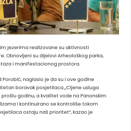
m jezerima realizovane su aktivnosti
e. Obnovljeni su dijelovi Arheološkog parka,
staza i manifestacionog prostora.
d Porobić, naglasio je da su i ove godine
litetan boravak posjetilaca.„Cijene usluga
prošlu godinu, a kvalitet vode na Panonskim
izama i kontinuirano se kontroliše tokom
osjetilaca ostaju naš prioritet“, kazao je