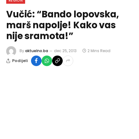
REGION
Vučić: “Bando lopovska,
marš napolje! Kako vas
nije sramota!”
By
aktuelno.ba
dec 25, 2013
2 Mins Read
Podijeli