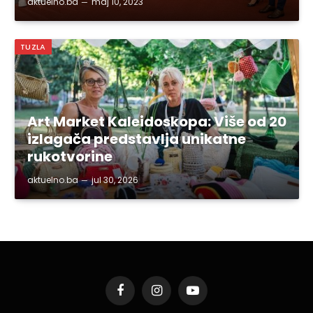
aktuelno.ba
maj 10, 2023
TUZLA
Art Market Kaleidoskopa: Više od 20
izlagača predstavlja unikatne
rukotvorine
aktuelno.ba
jul 30, 2026
Facebook
Instagram
YouTube