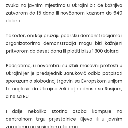
zvuka na javnim mjestima u Ukrajini bit će kažnjivo
zatvorom do 15 dana ili novčanom kaznom do 640
dolara.
Također, oni koji pružaju podršku demonstracijama i
organizatorima demonstracija mogu biti kažnjeni
pritvorom do deset dana ili platiti blizu 1.300 dolara.
Podsjetimo, u novembru su izbili masovni protesti u
Ukrajini jer je predsjednik Janukovič odbio potpisati
sporazum o slobodnoj trgovini sa Evropskom unijom
te naglasio da Ukrajina želi bolje odnose sa Rusijom,
a ne sa EU.
I dalje nekoliko stotina osoba kampuje na
centralnom trgu prijestolnice Kijeva ili u javnim
zgradama na susjednim ulicama.