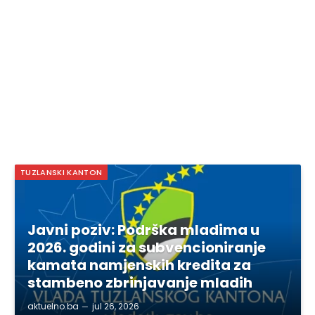
TUZLANSKI KANTON
Javni poziv: Podrška mladima u
2026. godini za subvencioniranje
kamata namjenskih kredita za
stambeno zbrinjavanje mladih
aktuelno.ba
jul 26, 2026