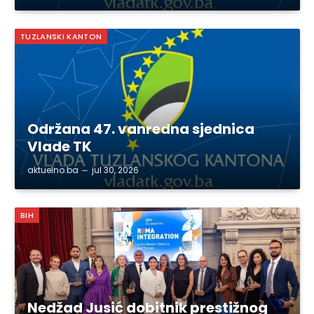
TUZLANSKI KANTON
Održana 47. vanredna sjednica
Vlade TK
aktuelno.ba
jul 30, 2026
BIH
Nedžad Jusić dobitnik prestižnog