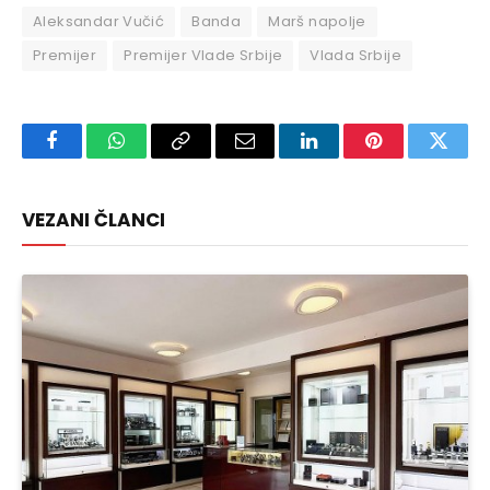
Aleksandar Vučić
Banda
Marš napolje
Premijer
Premijer Vlade Srbije
Vlada Srbije
Facebook
WhatsApp
Copy
Email
LinkedIn
Pinterest
Twitte
Link
VEZANI ČLANCI