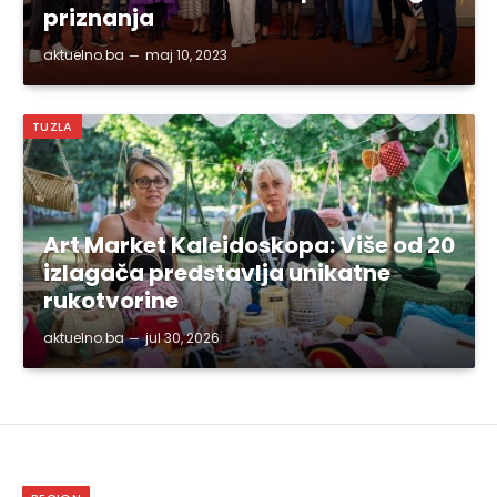
priznanja
aktuelno.ba
maj 10, 2023
TUZLA
Art Market Kaleidoskopa: Više od 20
izlagača predstavlja unikatne
rukotvorine
aktuelno.ba
jul 30, 2026