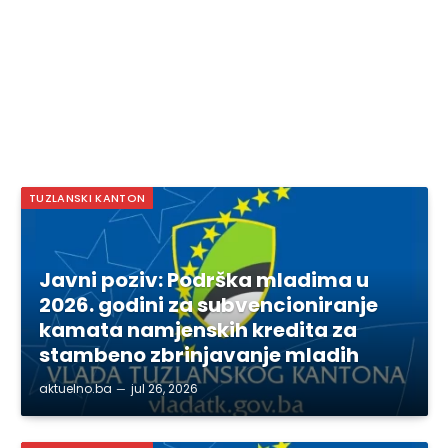
TUZLANSKI KANTON
Javni poziv: Podrška mladima u
2026. godini za subvencioniranje
kamata namjenskih kredita za
stambeno zbrinjavanje mladih
aktuelno.ba
jul 26, 2026