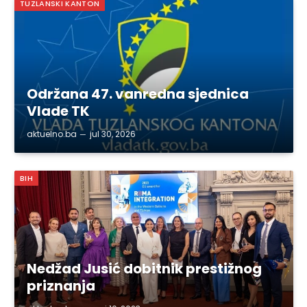
TUZLANSKI KANTON
Održana 47. vanredna sjednica
Vlade TK
aktuelno.ba
jul 30, 2026
BIH
Nedžad Jusić dobitnik prestižnog
priznanja