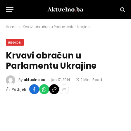
Home
Krvavi obračun u Parlamentu Ukrajine
»
REGION
Krvavi obračun u
Parlamentu Ukrajine
By
aktuelno.ba
jan 17, 2014
2 Mins Read
Podijeli