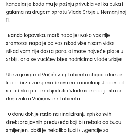
kancelarije kada mu je pažnju privukla velika buka i
galama na drugom spratu Vlade Srbije u Nemanjinoj
11.
“Bando lopovska, marš napolje! Kako vas nije
sramota! Napolje da vas nikad više nisam vidio!
Nikad vam nije dosta para, a imate najveće plate u
Srbiji”, orio se Vučićev bijes hodnicima Vlade Srbije!
Ubrzo je ispred Vučićevog kabineta stigao i domar
koji je brzo zamijenio bravu na kancelariji. Jedan od
saradnika potpredsjednika Vlade ispričao je šta se
dešavalo u Vučićevom kabinetu.
“U danu dok je radio na finaliziranju spiska svih
direktora javnih preduzeća koji bi trebalo da budu
smijenjeni, došli je nekoliko ljudi iz Agencije za