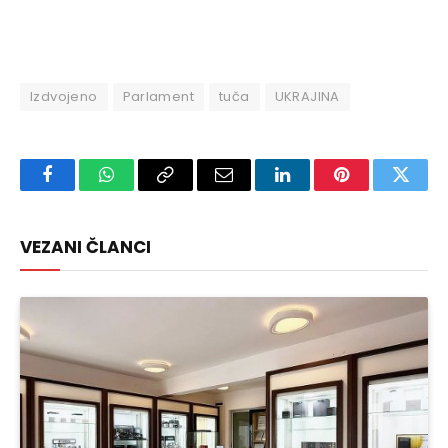
Izdvojeno
Parlament
tuča
UKRAJINA
Facebook
WhatsApp
Copy
Email
LinkedIn
Pinterest
Twitte
Link
VEZANI ČLANCI