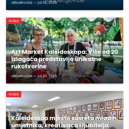
aktuelno.ba
jul 30, 2026
TUZLA
Art Market Kaleidoskopa: Više od 20
izlagača predstavlja unikatne
rukotvorine
aktuelno.ba
jul 30, 2026
TUZLA
Kaleidoskop mjesto susreta mladih
umjetnika, kreativaca i ljubitelja