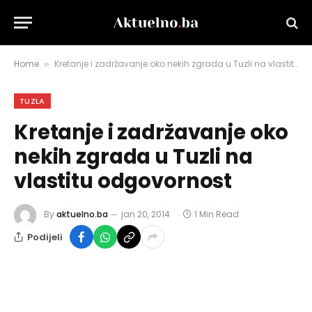
Home
Kretanje i zadržavanje oko nekih zgrada u Tuzli na vlastitu odgovornost
»
TUZLA
Kretanje i zadržavanje oko
nekih zgrada u Tuzli na
vlastitu odgovornost
By
aktuelno.ba
jan 20, 2014
1 Min Read
Podijeli