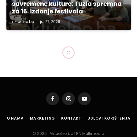
savremene kulture: Tuzla spremna
za 16. izdanje festivala
aktuelno.ba
jul 27, 2026
Facebook
Instagram
YouTube
O NAMA
MARKETING
KONTAKT
USLOVI KORIŠTENJA
© 2026 | Aktuelno.ba | RN Multimedia