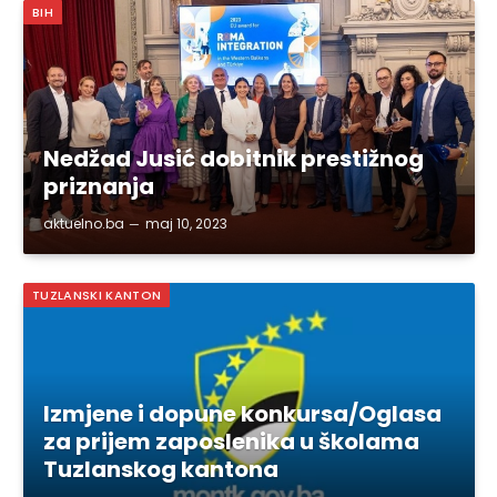
BIH
Nedžad Jusić dobitnik prestižnog
priznanja
aktuelno.ba
maj 10, 2023
TUZLANSKI KANTON
Izmjene i dopune konkursa/Oglasa
za prijem zaposlenika u školama
Tuzlanskog kantona