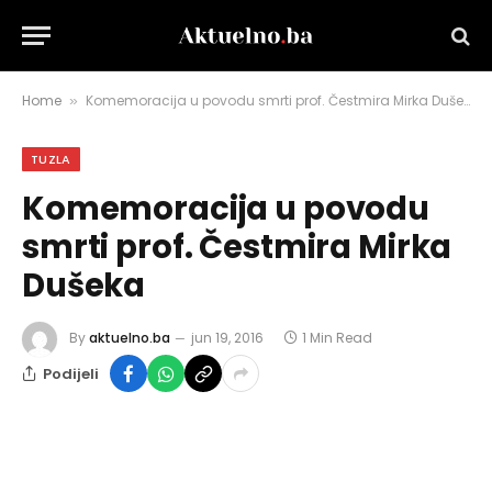
Home
Komemoracija u povodu smrti prof. Čestmira Mirka Dušeka
»
TUZLA
Komemoracija u povodu
smrti prof. Čestmira Mirka
Dušeka
By
aktuelno.ba
jun 19, 2016
1 Min Read
Podijeli