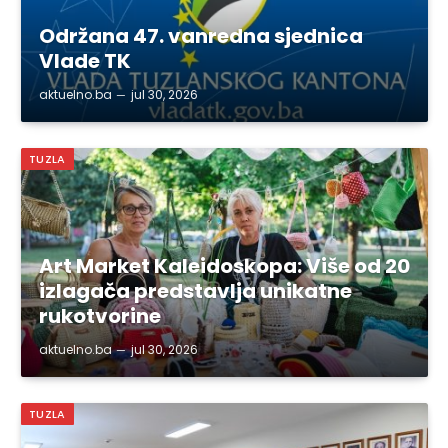
Održana 47. vanredna sjednica
Vlade TK
aktuelno.ba
jul 30, 2026
TUZLA
Art Market Kaleidoskopa: Više od 20
izlagača predstavlja unikatne
rukotvorine
aktuelno.ba
jul 30, 2026
TUZLA