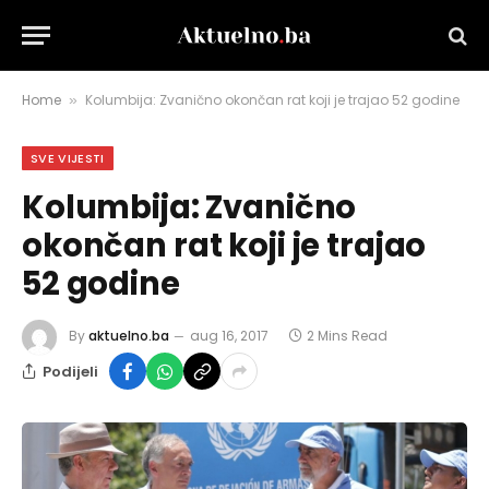
Home
Kolumbija: Zvanično okončan rat koji je trajao 52 godine
»
SVE VIJESTI
Kolumbija: Zvanično
okončan rat koji je trajao
52 godine
By
aktuelno.ba
aug 16, 2017
2 Mins Read
Podijeli