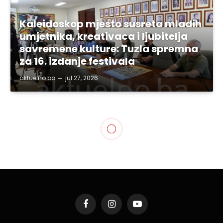
Kaleidoskop mjesto susreta mladih
umjetnika, kreativaca i ljubitelja
savremene kulture: Tuzla spremna
za 16. izdanje festivala
aktuelno.ba
jul 27, 2026
Facebook
Instagram
YouTube