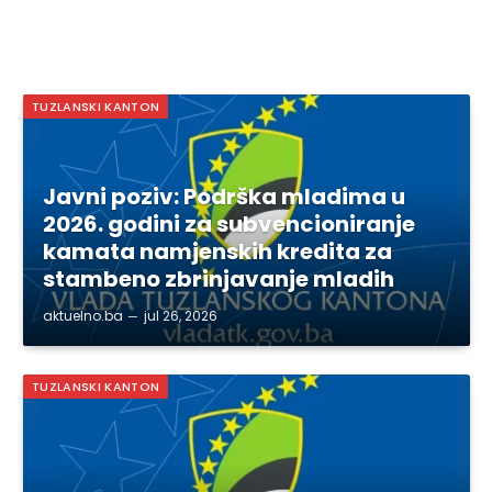
TUZLANSKI KANTON
Javni poziv: Podrška mladima u
2026. godini za subvencioniranje
kamata namjenskih kredita za
stambeno zbrinjavanje mladih
aktuelno.ba
jul 26, 2026
TUZLANSKI KANTON