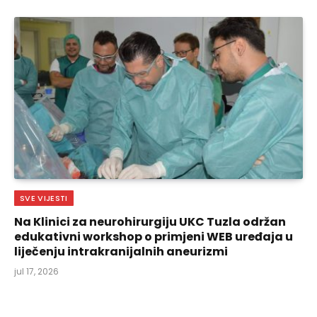
SVE VIJESTI
Na Klinici za neurohirurgiju UKC Tuzla održan
edukativni workshop o primjeni WEB uređaja u
liječenju intrakranijalnih aneurizmi
jul 17, 2026