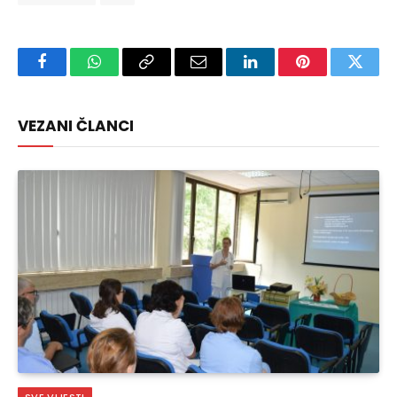
Facebook
WhatsApp
Copy
Email
LinkedIn
Pinterest
Twitte
Link
VEZANI ČLANCI