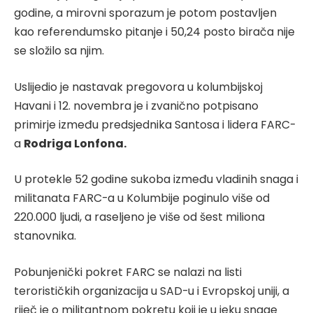
godine, a mirovni sporazum je potom postavljen
kao referendumsko pitanje i 50,24 posto birača nije
se složilo sa njim.
Uslijedio je nastavak pregovora u kolumbijskoj
Havani i 12. novembra je i zvanično potpisano
primirje između predsjednika Santosa i lidera FARC-
a
Rodriga Lonfona.
U protekle 52 godine sukoba između vladinih snaga i
militanata FARC-a u Kolumbije poginulo više od
220.000 ljudi, a raseljeno je više od šest miliona
stanovnika.
Pobunjenički pokret FARC se nalazi na listi
terorističkih organizacija u SAD-u i Evropskoj uniji, a
riječ je o militantnom pokretu koji je u jeku snage