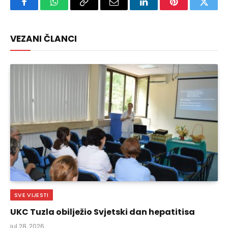
Facebook
WhatsApp
Copy
Email
LinkedIn
Pinterest
Twitte
Link
VEZANI ČLANCI
SVE VIJESTI
UKC Tuzla obilježio Svjetski dan hepatitisa
jul 28, 2026