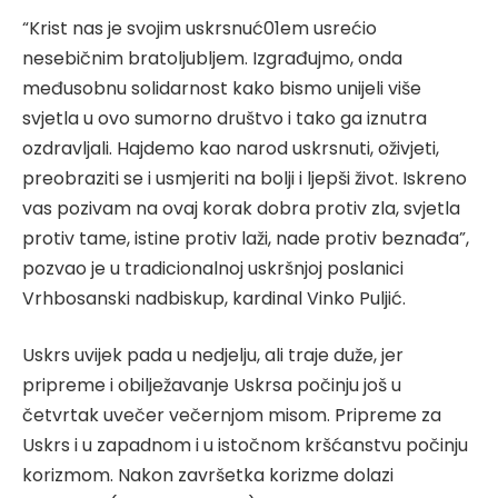
“Krist nas je svojim uskrsnuć01em usrećio
nesebičnim bratoljubljem. Izgrađujmo, onda
međusobnu solidarnost kako bismo unijeli više
svjetla u ovo sumorno društvo i tako ga iznutra
ozdravljali. Hajdemo kao narod uskrsnuti, oživjeti,
preobraziti se i usmjeriti na bolji i ljepši život. Iskreno
vas pozivam na ovaj korak dobra protiv zla, svjetla
protiv tame, istine protiv laži, nade protiv beznađa”,
pozvao je u tradicionalnoj uskršnjoj poslanici
Vrhbosanski nadbiskup, kardinal Vinko Puljić.
Uskrs uvijek pada u nedjelju, ali traje duže, jer
pripreme i obilježavanje Uskrsa počinju još u
četvrtak uvečer večernjom misom. Pripreme za
Uskrs i u zapadnom i u istočnom kršćanstvu počinju
korizmom. Nakon završetka korizme dolazi