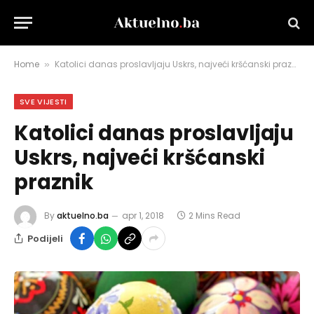
Home
Katolici danas proslavljaju Uskrs, najveći kršćanski praznik
»
SVE VIJESTI
Katolici danas proslavljaju
Uskrs, najveći kršćanski
praznik
By
aktuelno.ba
apr 1, 2018
2 Mins Read
Podijeli