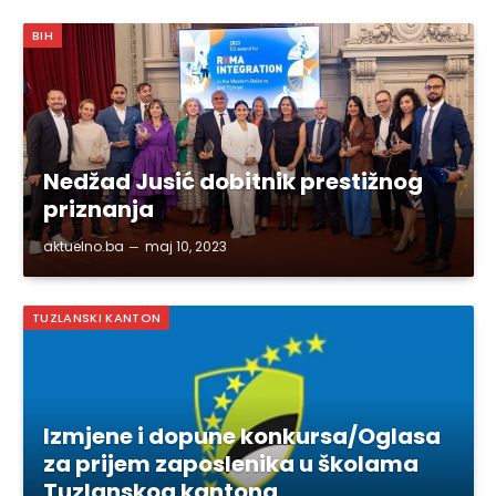
BIH
Nedžad Jusić dobitnik prestižnog
priznanja
aktuelno.ba
maj 10, 2023
TUZLANSKI KANTON
Izmjene i dopune konkursa/Oglasa
za prijem zaposlenika u školama
Tuzlanskog kantona