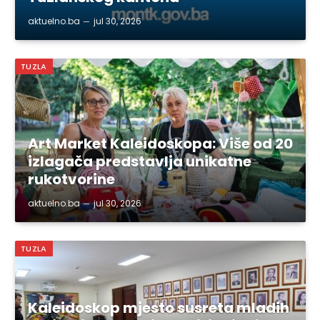
aktuelno.ba
jul 30, 2026
TUZLA
Art Market Kaleidoskopa: Više od 20
izlagača predstavlja unikatne
rukotvorine
aktuelno.ba
jul 30, 2026
TUZLA
Kaleidoskop mjesto susreta mladih