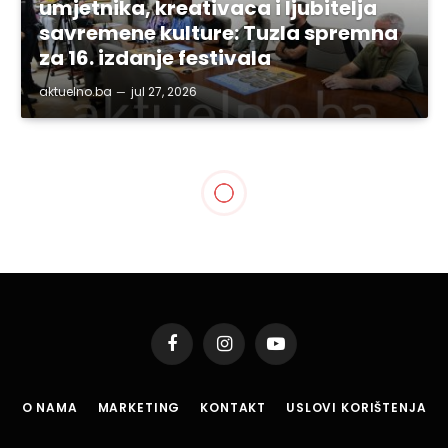
umjetnika, kreativaca i ljubitelja
savremene kulture: Tuzla spremna
za 16. izdanje festivala
aktuelno.ba
jul 27, 2026
SVE VIJESTI
“Trenutak istine”
Demokratske fronte u Tuzli
By
aktuelno.ba
mar 31, 2018
Updated:
mar 31, 2018
2 Mins Read
Podijeli