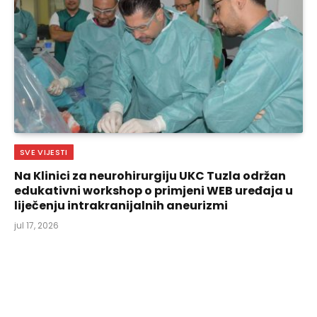
SVE VIJESTI
Na Klinici za neurohirurgiju UKC Tuzla održan
edukativni workshop o primjeni WEB uređaja u
liječenju intrakranijalnih aneurizmi
jul 17, 2026