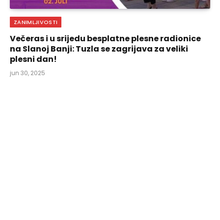
ZANIMLJIVOSTI
Večeras i u srijedu besplatne plesne radionice
na Slanoj Banji: Tuzla se zagrijava za veliki
plesni dan!
jun 30, 2025