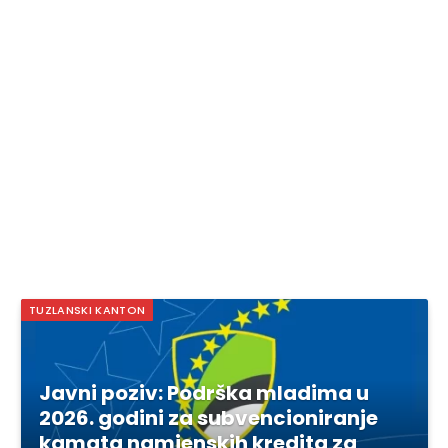
TUZLANSKI KANTON
Javni poziv: Podrška mladima u
2026. godini za subvencioniranje
kamata namjenskih kredita za