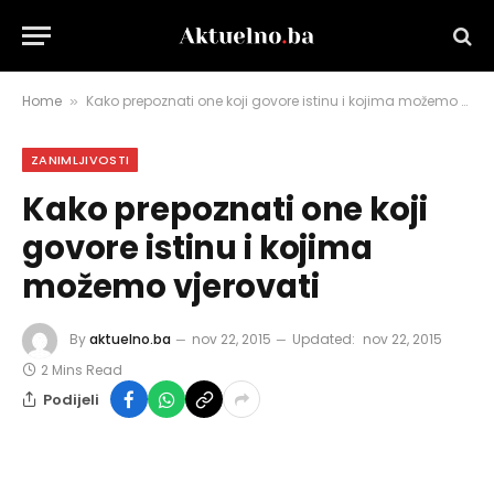
Home
Kako prepoznati one koji govore istinu i kojima možemo vjerovati
»
ZANIMLJIVOSTI
Kako prepoznati one koji
govore istinu i kojima
možemo vjerovati
By
aktuelno.ba
nov 22, 2015
Updated:
nov 22, 2015
2 Mins Read
Podijeli