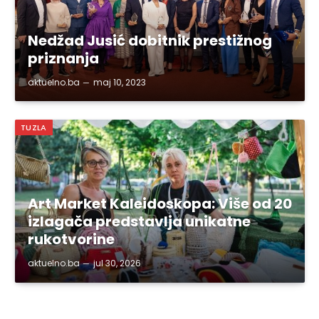
Nedžad Jusić dobitnik prestižnog
priznanja
aktuelno.ba
maj 10, 2023
TUZLA
Art Market Kaleidoskopa: Više od 20
izlagača predstavlja unikatne
rukotvorine
aktuelno.ba
jul 30, 2026