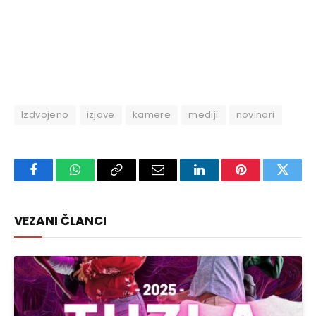
Izdvojeno
izjave
kamere
mediji
novinari
Facebook
WhatsApp
Copy
Email
LinkedIn
Pinterest
Twitte
Link
VEZANI ČLANCI