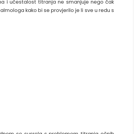
ina i učestalost titranja ne smanjuje nego čak
almologa kako bi se provjerilo je li sve u redu s
 jednom se susrela s problemom titranja očnih