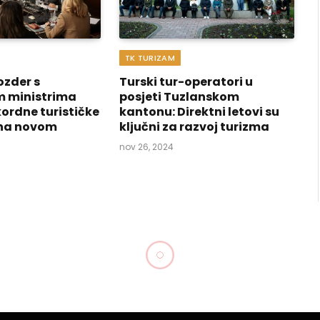
TK TURIZAM
ozder s
Turski tur-operatori u
m ministrima
posjeti Tuzlanskom
ordne turističke
kantonu: Direktni letovi su
d na novom
ključni za razvoj turizma
nov 26, 2024