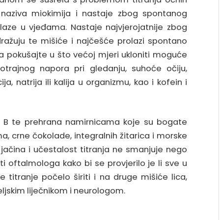
naziva miokimija i nastaje zbog spontanog
laze u vjeđama. Nastaje najvjerojatnije zbog
odražuju te mišiće i najčešće prolazi spontano
a pokušajte u što većoj mjeri ukloniti moguće
trajnog napora pri gledanju, suhoće očiju,
, natrija ili kalija u organizmu, kao i kofein i
 B te prehrana namirnicama koje su bogate
 crne čokolade, integralnih žitarica i morske
e jačina i učestalost titranja ne smanjuje nego
ti oftalmologa kako bi se provjerilo je li sve u
 titranje počelo širiti i na druge mišiće lica,
eljskim liječnikom i neurologom.