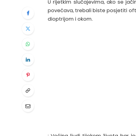
U rijetkim slučajevima, ako se jač
povećava, trebali biste posjetiti oft
dioptrijom i okom.
: Većina ljudi tijekom života bar