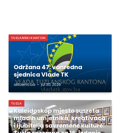
TUZLANSKI KANTON
Održana 47. vanredna
sjednica Vlade TK
aktuelno.ba
jul 30, 2026
TUZLA
Kaleidoskop mjesto susreta
mladih umjetnika, kreativaca
i ljubitelja savremene kulture:
Tuzla spremna za 16. izdanje