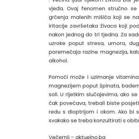
vjeđa. Ovaj fenomen stručno se 
grčenja malenih mišića koji se na
iritacije završetaka živaca koji p
nakon jednog do tri tjedna. Za sad
uzroke poput stresa, umora, dugo
poremećaja razine magnezija, kalcija
alkohol.
Pomoći može i uzimanje vitamina
magnezijem poput špinata, badema,
soli. U rijetkim slučajevima, ako s
čak povećava, trebali biste posjeti
redu s dioptrijom i okom. Ako bi se
svakako se treba konzultirati s obit
Večernji – aktuelno.ba