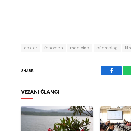
doktor
fenomen
medicina
oftamolog
ti
SHARE.
Faceboo
VEZANI ČLANCI