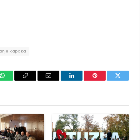
tranje kapaka
k
WhatsApp
Copy
Email
LinkedIn
Pinterest
Twitter
Link