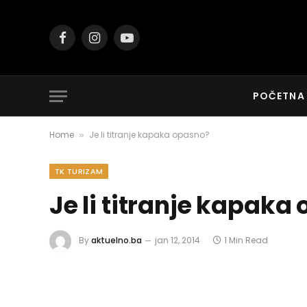
Facebook
Instagram
YouTube
POČETNA
Home
Je li titranje kapaka opasno?
»
TK TURIZAM
Je li titranje kapaka
By
aktuelno.ba
jan 12, 2014
1 Min Read