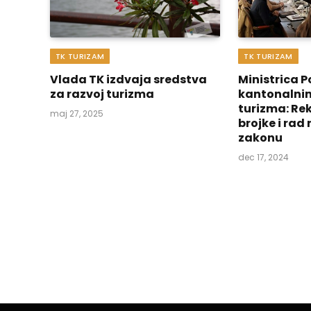
TK TURIZAM
TK TURIZAM
Vlada TK izdvaja sredstva
Ministrica P
za razvoj turizma
kantonalni
turizma: Rek
maj 27, 2025
brojke i ra
zakonu
dec 17, 2024