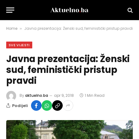
Home
Javna prezentacija: Ženski sud, feministički pristup pravdi
»
SVE VIJESTI
Javna prezentacija: Ženski
sud, feministički pristup
pravdi
By
aktuelno.ba
apr 9, 2018
1 Min Read
Podijeli