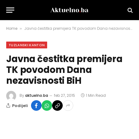
Home
Javna čestitka premijera TK povodom Dana nezavisnosti BiH
»
TUZLANSKI KANTON
Javna čestitka premijera
TK povodom Dana
nezavisnosti BiH
By
aktuelno.ba
feb 27, 2015
1 Min Read
Podijeli