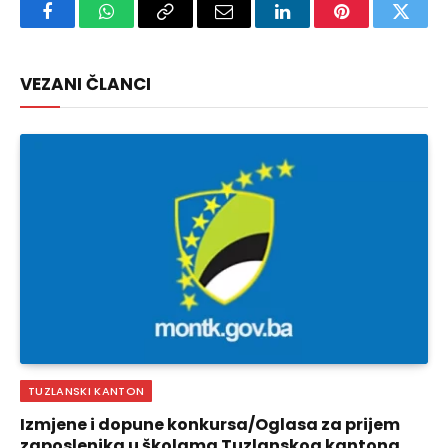
Facebook
WhatsApp
Copy
Email
LinkedIn
Pinterest
Twitte
Link
VEZANI ČLANCI
TUZLANSKI KANTON
Izmjene i dopune konkursa/Oglasa za prijem
zaposlenika u školama Tuzlanskog kantona