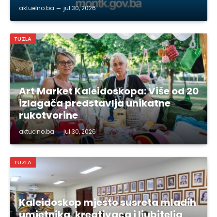
aktuelno.ba
jul 30, 2026
TUZLA
Art Market Kaleidoskopa: Više od 20
izlagača predstavlja unikatne
rukotvorine
aktuelno.ba
jul 30, 2026
TUZLA
Kaleidoskop mjesto susreta mladih
umjetnika, kreativaca i ljubitelja