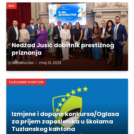
BIH
Nedžad Jusić dobitnik prestižnog
priznanja
aktuelno.ba
maj 10, 2023
TUZLANSKI KANTON
Izmjene i dopune konkursa/Oglasa
za prijem zaposlenika u školama
Tuzlanskog kantona