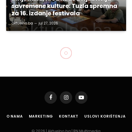
savremene kulture: Tuzla spremna
za 16. izdanje festivala
aktuelno.ba
jul 27, 2026
Facebook
Instagram
YouTube
O NAMA
MARKETING
KONTAKT
USLOVI KORIŠTENJA
© 2026 | Aktuelno.ba | RN Multimedia