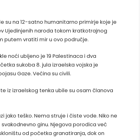
ale su na 12-satno humanitarno primirje koje je
jev Ujedinjenih naroda tokom kratkotrajnog
m putem vratiti mir u ovo područje.
e noći ubijeno je 19 Palestinaca i dva
očetka sukoba 8. jula izraelska vojska je
ojasu Gaze. Većina su civili.
e iz izraelskog tenka ubile su osam članova
azi jako teško. Nema struje i čiste vode. Niko ne
i svakodnevno ginu. Njegova porodica već
 skloništu od početka granatiranja, dok on