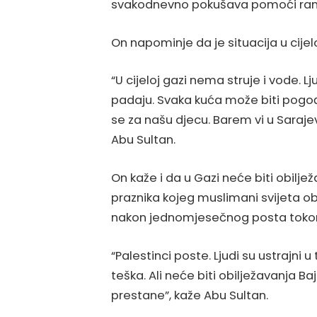
svakodnevno pokušava pomoći ran
On napominje da je situacija u cije
“U cijeloj gazi nema struje i vode. L
padaju. Svaka kuća može biti pogođ
se za našu djecu. Barem vi u Saraje
Abu Sultan.
On kaže i da u Gazi neće biti obil
praznika kojeg muslimani svijeta obi
nakon jednomjesečnog posta tok
“Palestinci poste. Ljudi su ustrajni 
teška. Ali neće biti obilježavanja B
prestane”, kaže Abu Sultan.