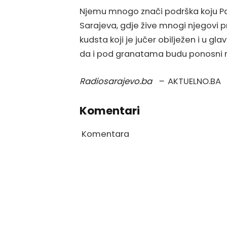
Njemu mnogo znači podrška koju Pales
Sarajeva, gdje žive mnogi njegovi pri
kudsta koji je jučer obilježen i u g
da i pod granatama budu ponosni na 
Radiosarajevo.ba –
AKTUELNO.BA
Komentari
Komentara