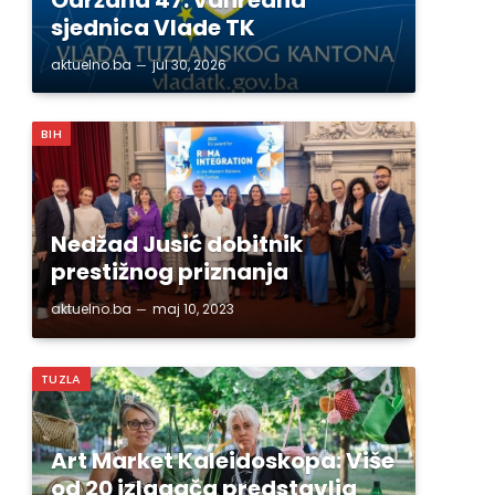
sjednica Vlade TK
aktuelno.ba
jul 30, 2026
BIH
Nedžad Jusić dobitnik
prestižnog priznanja
aktuelno.ba
maj 10, 2023
TUZLA
Art Market Kaleidoskopa: Više
od 20 izlagača predstavlja