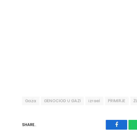
Gaza
GENOCIOD U GAZI
izrael
PRIMIRJE
Z
SHARE.
Faceboo