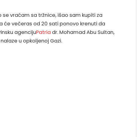
o se vraćam sa tržnice, išao sam kupiti za
da će večeras od 20 sati ponovo krenuti da
vinsku agenciju
Patria
dr. Mohamad Abu Sultan,
 nalaze u opkoljenoj Gazi.