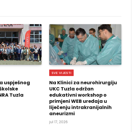
Link
SVE VIJESTI
a uspješnog
Na Klinici za neurohirurgiju
školske
UKC Tuzla održan
NRA Tuzla
edukativni workshop o
primjeni WEB uređaja u
liječenju intrakranijalnih
aneurizmi
jul 17, 2026