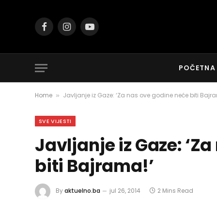
Facebook
Instagram
YouTube
POČETNA
Home
Javljanje iz Gaze: ‘Za nas ove godine neće biti Bajr
»
SVE VIJESTI
Javljanje iz Gaze: ‘Z
biti Bajrama!’
By
aktuelno.ba
jul 26, 2014
2 Mins Read