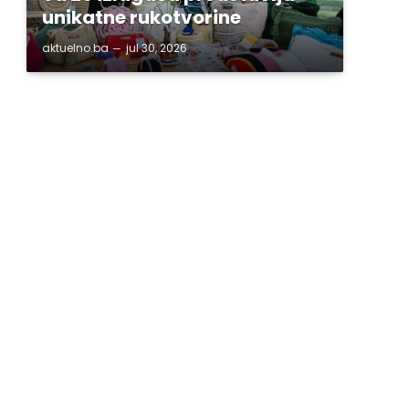
unikatne rukotvorine
aktuelno.ba
jul 30, 2026