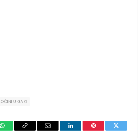
LOČINI U GAZI
k
WhatsApp
Copy
Email
LinkedIn
Pinterest
Twitter