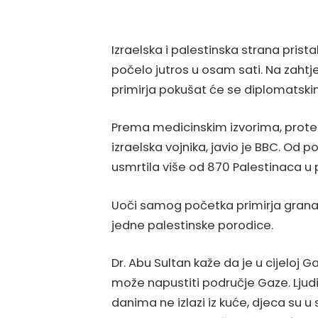
Izraelska i palestinska strana prist
počelo jutros u osam sati. Na zaht
primirja pokušat će se diplomatski
Prema medicinskim izvorima, protekl
izraelska vojnika, javio je BBC. Od p
usmrtila više od 870 Palestinaca u p
Uoči samog početka primirja granat
jedne palestinske porodice.
Dr. Abu Sultan kaže da je u cijeloj G
može napustiti područje Gaze. Ljud
danima ne izlazi iz kuće, djeca su u