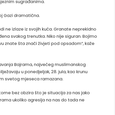
jeznim sugrađanima.
loj Gazi dramatična.
judi ne izlaze iz svojih kuća. Granate neprekidno
ena svakog trenutka. Niko nije siguran. Bojimo
vu znate šta znači živjeti pod opsadom”, kaže
ježavanja Bajrama, najvećeg muslimanskog
lježavaju u ponedjeljak, 28. jula, kao krunu
om svetog mjeseca ramazana.
u tome bez obzira što je situacija za nas jako
ajrama ukoliko agresija na nas do tada ne