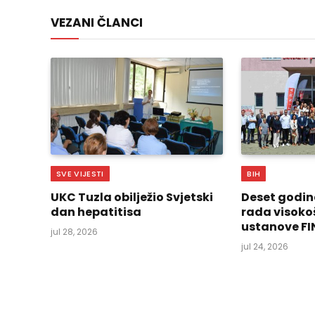
VEZANI ČLANCI
SVE VIJESTI
BIH
UKC Tuzla obilježio Svjetski
Deset godin
dan hepatitisa
rada visoko
ustanove FI
jul 28, 2026
jul 24, 2026