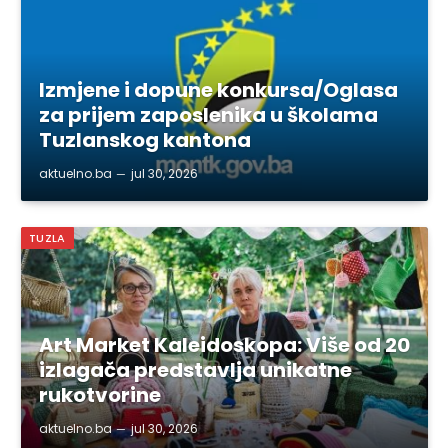
Izmjene i dopune konkursa/Oglasa
za prijem zaposlenika u školama
Tuzlanskog kantona
aktuelno.ba
jul 30, 2026
TUZLA
Art Market Kaleidoskopa: Više od 20
izlagača predstavlja unikatne
rukotvorine
aktuelno.ba
jul 30, 2026