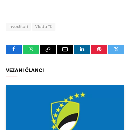
investitori
Vlada TK
Facebook
WhatsApp
Copy
Email
LinkedIn
Pinterest
Twitte
Link
VEZANI ČLANCI