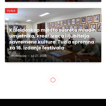
TUZLA
Kaleidoskop mjesto susreta mladih
umjetnika, kreativaca i ljubitelja
savremene kulture: Tuzla spremna
za 16. izdanje festivala
aktuelno.ba
jul 27, 2026
TUZLANSKI KANTON
Otvorena renovirana sala