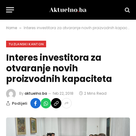
Home
Interes investitora za otvaranje novih proizvodnih kapaciteta
»
TUZLANSKI KANTON
Interes investitora za
otvaranje novih
proizvodnih kapaciteta
By
aktuelno.ba
feb 22, 2018
2 Mins Read
Podijeli