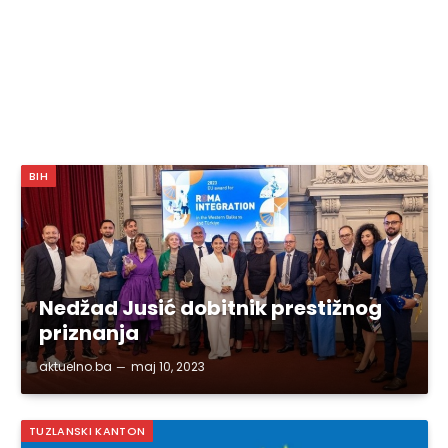
BIH
Nedžad Jusić dobitnik prestižnog
priznanja
aktuelno.ba
maj 10, 2023
TUZLANSKI KANTON