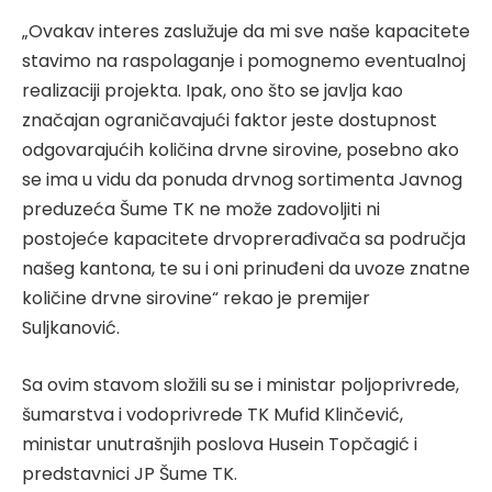
„Ovakav interes zaslužuje da mi sve naše kapacitete
stavimo na raspolaganje i pomognemo eventualnoj
realizaciji projekta. Ipak, ono što se javlja kao
značajan ograničavajući faktor jeste dostupnost
odgovarajućih količina drvne sirovine, posebno ako
se ima u vidu da ponuda drvnog sortimenta Javnog
preduzeća Šume TK ne može zadovoljiti ni
postojeće kapacitete drvoprerađivača sa područja
našeg kantona, te su i oni prinuđeni da uvoze znatne
količine drvne sirovine“ rekao je premijer
Suljkanović.
Sa ovim stavom složili su se i ministar poljoprivrede,
šumarstva i vodoprivrede TK Mufid Klinčević,
ministar unutrašnjih poslova Husein Topčagić i
predstavnici JP Šume TK.