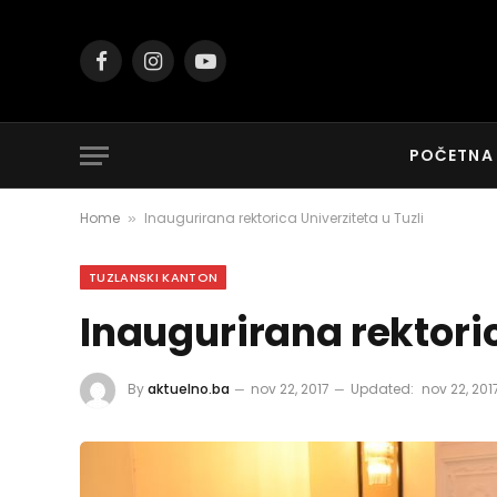
Facebook
Instagram
YouTube
POČETNA
Home
Inaugurirana rektorica Univerziteta u Tuzli
»
TUZLANSKI KANTON
Inaugurirana rektoric
By
aktuelno.ba
nov 22, 2017
Updated:
nov 22, 201