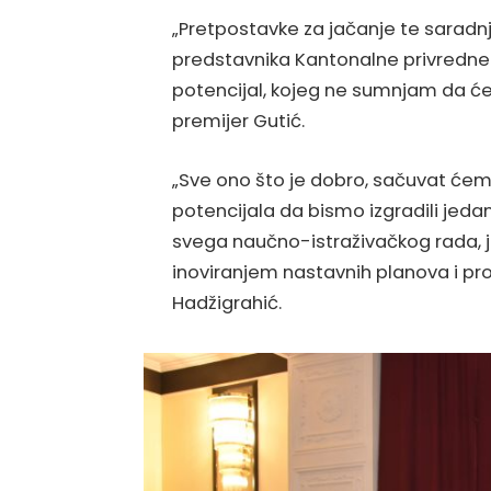
„Pretpostavke za jačanje te saradnj
predstavnika Kantonalne privredne k
potencijal, kojeg ne sumnjam da ćet
premijer Gutić.
„Sve ono što je dobro, sačuvat ćemo
potencijala da bismo izgradili jedan j
svega naučno-istraživačkog rada,
inoviranjem nastavnih planova i pr
Hadžigrahić.