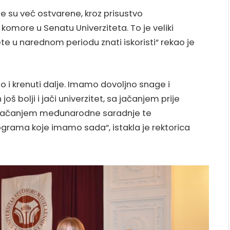
e su već ostvarene, kroz prisustvo
omore u Senatu Univerziteta. To je veliki
e u narednom periodu znati iskoristi“ rekao je
 i krenuti dalje. Imamo dovoljno snage i
oš bolji i jači univerzitet, sa jačanjem prije
 jačanjem međunarodne saradnje te
ograma koje imamo sada“, istakla je rektorica