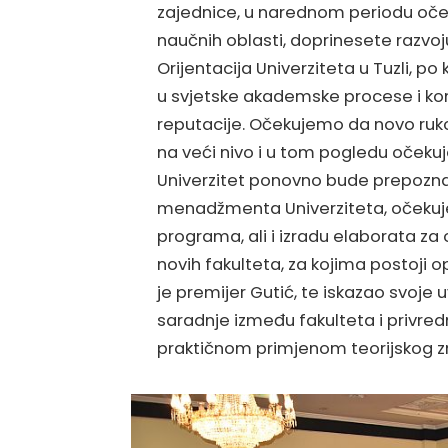
zajednice, u narednom periodu očeku
naučnih oblasti, doprinesete razvo
Orijentacija Univerziteta u Tuzli, po
u svjetske akademske procese i kon
reputacije. Očekujemo da novo ruk
na veći nivo i u tom pogledu oček
Univerzitet ponovno bude prepozna
menadžmenta Univerziteta, očekuj
programa, ali i izradu elaborata za
novih fakulteta, za kojima postoji 
je premijer Gutić, te iskazao svoje 
saradnje između fakulteta i privred
praktičnom primjenom teorijskog z