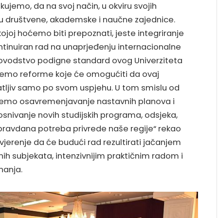
jemo, da na svoj način, u okviru svojih
ju društvene, akademske i naučne zajednice.
 kojoj hoćemo biti prepoznati, jeste integriranje
tinuiran rad na unaprjeđenju internacionalne
ovodstvo podigne standard ovog Univerziteta
ujemo reforme koje će omogućiti da ovaj
tljiv samo po svom uspjehu. U tom smislu od
emo osavremenjavanje nastavnih planova i
 osnivanje novih studijskih programa, odsjeka,
opravdana potreba privrede naše regije“ rekao
uvjerenje da će budući rad rezultirati jačanjem
nih subjekata, intenzivnijim praktičnim radom i
nanja.