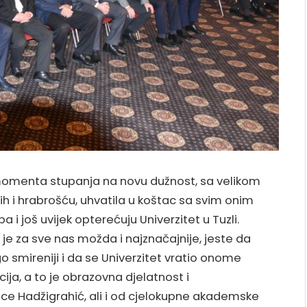
 momenta stupanja na novu dužnost, sa velikom
ih i hrabrošću, uhvatila u koštac sa svim onim
 i još uvijek opterećuju Univerzitet u Tuzli.
je za sve nas možda i najznačajnije, jeste da
 smireniji i da se Univerzitet vratio onome
ija, a to je obrazovna djelatnost i
ice Hadžigrahić, ali i od cjelokupne akademske