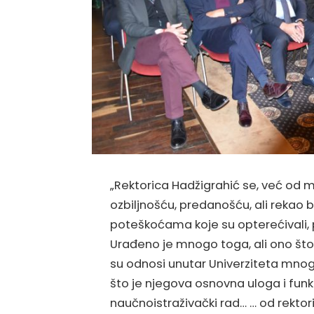
„Rektorica Hadžigrahić se, već od
ozbiljnošću, predanošću, ali rekao b
poteškoćama koje su opterećivali, pa
Urađeno je mnogo toga, ali ono što 
su odnosi unutar Univerziteta mnogo
što je njegova osnovna uloga i funkc
naučnoistraživački rad… … od rektor