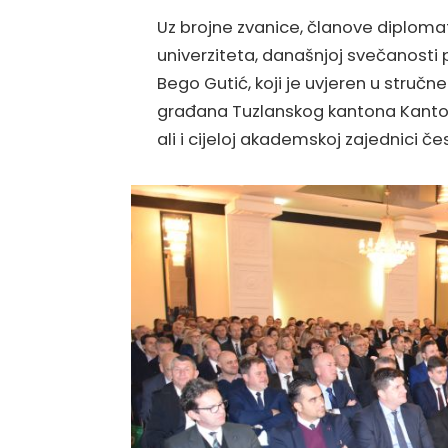
Uz brojne zvanice, članove diplomat
univerziteta, današnjoj svečanosti 
Bego Gutić, koji je uvjeren u struč
građana Tuzlanskog kantona Kantona
ali i cijeloj akademskoj zajednici če