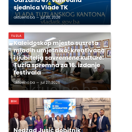
sjednica Vlade TK
aktuelno.ba
jul 30, 2026
TUZLA
Kaleidoskop mjesto susreta
mladih umjetnika, kreativaca
i ljubitelja savremene kulture:
Tuzla spremna za 16. izdanje
festivala
aktuelno.ba
jul 27, 2026
BIH
Nedžad Jusić dobitnik