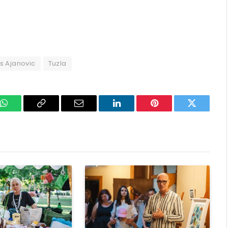
s Ajanovic
Tuzla
k
WhatsApp
Copy
Email
LinkedIn
Pinterest
Twitter
Link