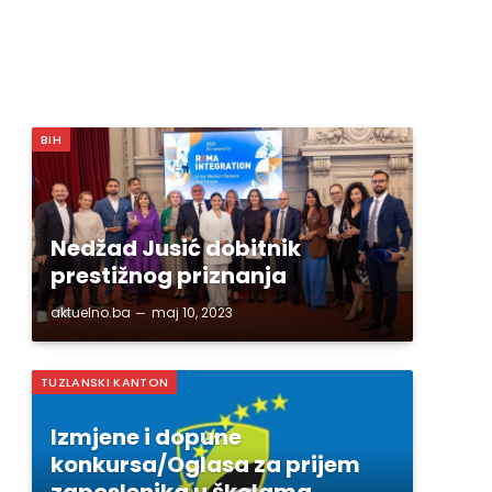
BIH
Nedžad Jusić dobitnik
prestižnog priznanja
aktuelno.ba
maj 10, 2023
TUZLANSKI KANTON
Izmjene i dopune
konkursa/Oglasa za prijem
zaposlenika u školama