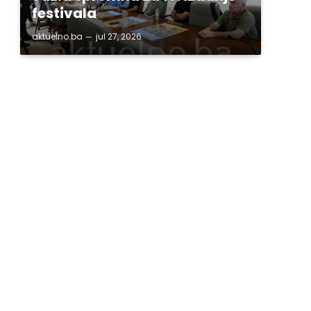
festivala
aktuelno.ba
jul 27, 2026