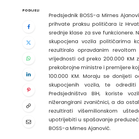
PODIJELI
Predsjednik BOSS-a Mirnes Ajanovi
prihvate praksu političara iz Hrvat
srednje klase za sve funkcionere. 
skupocjena vozila političarima ko
rezultiralo opravdanim revolto
vrijednosti od preko 200.000 KM za
prekobrojne ministre i premijere koj
100.000 KM. Moraju se donijeti o
skupocjenih vozila, te odrediti
Predsjedništva BiH, koriste voz
nižerangirani zvaničnici, a da ostali
rezultirati višemilionskom uš
upotrijebiti u spašavanje preduzeća
BOSS-a Mirnes Ajanović.