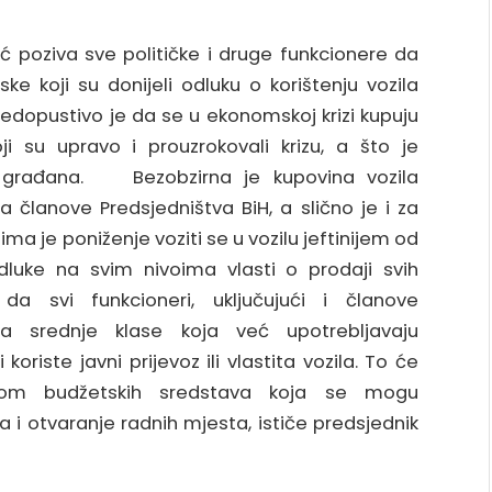
ć poziva sve političke i druge funkcionere da
ske koji su donijeli odluku o korištenju vozila
Nedopustivo je da se u ekonomskoj krizi kupuju
ji su upravo i prouzrokovali krizu, a što je
m građana. Bezobzirna je kupovina vozila
 članove Predsjedništva BiH, a slično je i za
ima je poniženje voziti se u vozilu jeftinijem od
dluke na svim nivoima vlasti o prodaji svih
 da svi funkcioneri, uključujući i članove
ila srednje klase koja već upotrebljavaju
 koriste javni prijevoz ili vlastita vozila. To će
tedom budžetskih sredstava koja se mogu
 i otvaranje radnih mjesta, ističe predsjednik