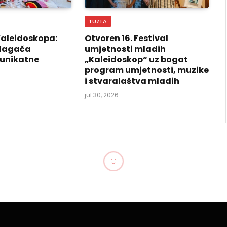
TUZLA
Kaleidoskopa:
Otvoren 16. Festival
izlagača
umjetnosti mladih
 unikatne
„Kaleidoskop“ uz bogat
program umjetnosti, muzike
i stvaralaštva mladih
jul 30, 2026