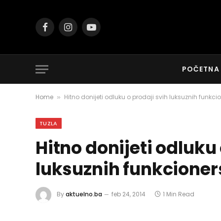
Facebook
Instagram
YouTube
POČETNA
Home
Hitno donijeti odluku o prodaji svih luksuznih funkcio
»
TUZLA
Hitno donijeti odluku 
luksuznih funkcioner
By
aktuelno.ba
feb 24, 2014
1 Min Read