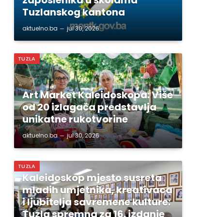
Tuzlanskog kantona
aktuelno.ba
jul 30, 2026
TUZLA
Art Market Kaleidoskopa: Više
od 20 izlagača predstavlja
unikatne rukotvorine
aktuelno.ba
jul 30, 2026
TUZLA
Kaleidoskop mjesto susreta
mladih umjetnika, kreativaca
i ljubitelja savremene kulture:
Tuzla spremna za 16. izdanje