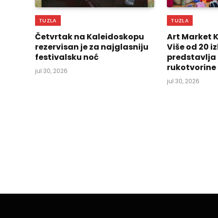
TUZLA
TUZLA
Četvrtak na Kaleidoskopu
Art Market 
rezervisan je za najglasniju
Više od 20 
festivalsku noć
predstavlja
rukotvorine
jul 30, 2026
jul 30, 2026