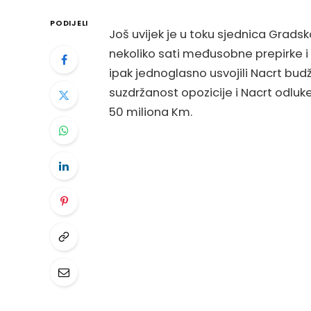
PODIJELI
Još uvijek je u toku sjednica Gradsko
nekoliko sati međusobne prepirke i b
ipak jednoglasno usvojili Nacrt bud
suzdržanost opozicije i Nacrt odlu
50 miliona Km.