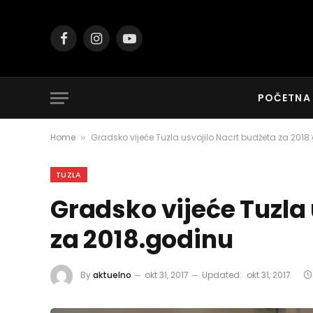
Facebook
Instagram
YouTube
POČETNA
Home
Gradsko vijeće Tuzla usvojilo Nacrt budžeta za 2018
»
TUZLA
Gradsko vijeće Tuzla
za 2018.godinu
By
aktuelno
okt 31, 2017
Updated:
okt 31, 2017