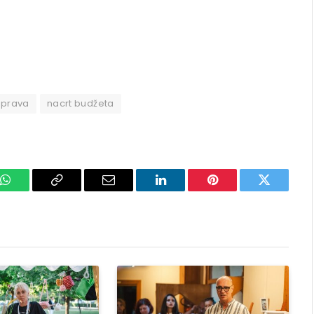
sprava
nacrt budžeta
k
WhatsApp
Copy
Email
LinkedIn
Pinterest
Twitter
Link