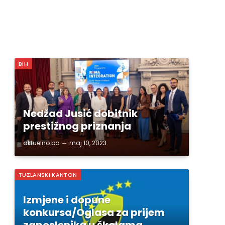
BIH
Nedžad Jusić dobitnik
prestižnog priznanja
aktuelno.ba
maj 10, 2023
TUZLANSKI KANTON
Izmjene i dopune
konkursa/Oglasa za prijem
zaposlenika u školama