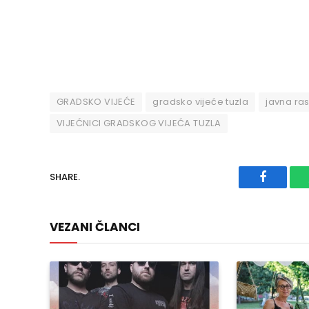
GRADSKO VIJEĆE
gradsko vijeće tuzla
javna ra
VIJEĆNICI GRADSKOG VIJEĆA TUZLA
SHARE.
Faceboo
VEZANI ČLANCI