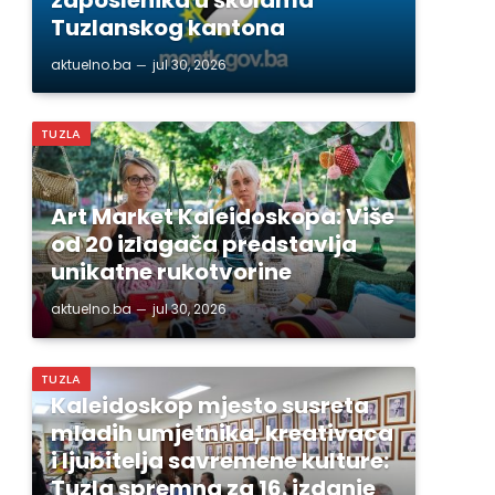
Tuzlanskog kantona
aktuelno.ba
jul 30, 2026
TUZLA
Art Market Kaleidoskopa: Više
od 20 izlagača predstavlja
unikatne rukotvorine
aktuelno.ba
jul 30, 2026
TUZLA
Kaleidoskop mjesto susreta
mladih umjetnika, kreativaca
i ljubitelja savremene kulture:
Tuzla spremna za 16. izdanje