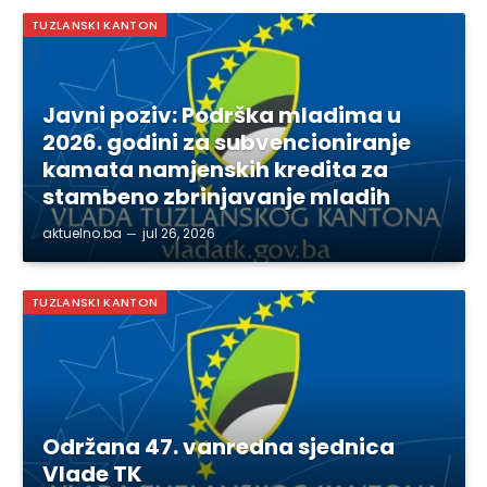
TUZLANSKI KANTON
Javni poziv: Podrška mladima u
2026. godini za subvencioniranje
kamata namjenskih kredita za
stambeno zbrinjavanje mladih
aktuelno.ba
jul 26, 2026
TUZLANSKI KANTON
Održana 47. vanredna sjednica
Vlade TK