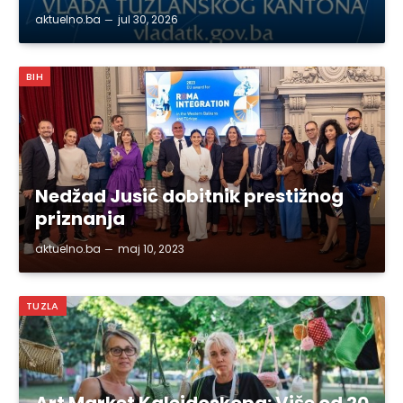
aktuelno.ba
jul 30, 2026
BIH
Nedžad Jusić dobitnik prestižnog
priznanja
aktuelno.ba
maj 10, 2023
TUZLA
Art Market Kaleidoskopa: Više od 20