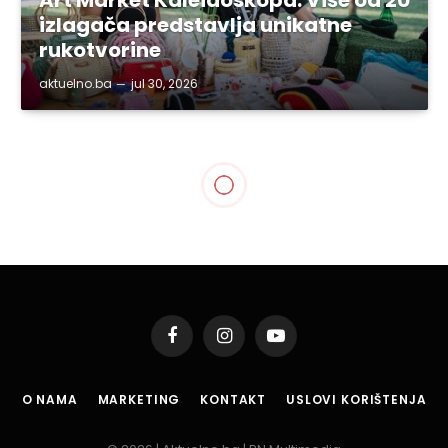
izlagača predstavlja unikatne
rukotvorine
aktuelno.ba
jul 30, 2026
TUZLA
Poziv za nezaposlena lica
spremna da prihvate
programe i podsticaje za
razvoj poljoprivrede
By
aktuelno.ba
nov 18, 2015
Updated:
nov 18, 2015