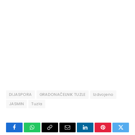
DIJASPORA
GRADONAČELNIK TUZLE
Izdvojeno
JASMIN
Tuzla
Facebook
WhatsApp
Copy
Email
LinkedIn
Pinterest
Twitte