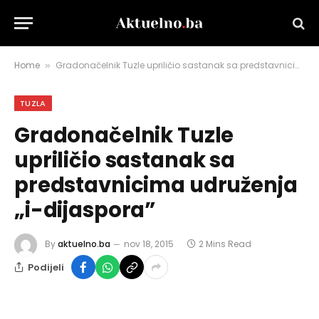
Home
Gradonačelnik Tuzle upriličio sastanak sa predstavnicima udruženja „i-dijaspora”
»
TUZLA
Gradonačelnik Tuzle
upriličio sastanak sa
predstavnicima udruženja
„i-dijaspora”
By
aktuelno.ba
nov 18, 2015
2 Mins Read
Podijeli