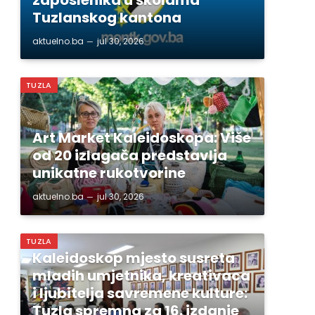
Tuzlanskog kantona
aktuelno.ba
jul 30, 2026
TUZLA
Art Market Kaleidoskopa: Više
od 20 izlagača predstavlja
unikatne rukotvorine
aktuelno.ba
jul 30, 2026
TUZLA
Kaleidoskop mjesto susreta
mladih umjetnika, kreativaca
i ljubitelja savremene kulture:
Tuzla spremna za 16. izdanje