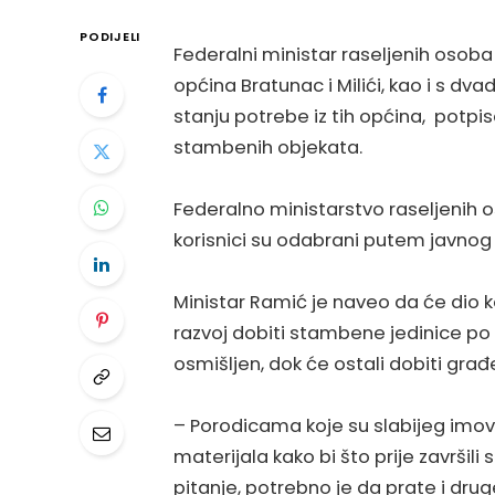
PODIJELI
Federalni ministar raseljenih osoba
općina Bratunac i Milići, kao i s dv
stanju potrebe iz tih općina, potpisa
stambenih objekata.
Federalno ministarstvo raseljenih o
korisnici su odabrani putem javnog 
Ministar Ramić je naveo da će dio 
razvoj dobiti stambene jedinice po s
osmišljen, dok će ostali dobiti građe
– Porodicama koje su slabijeg imo
materijala kako bi što prije završili
pitanje, potrebno je da prate i dru