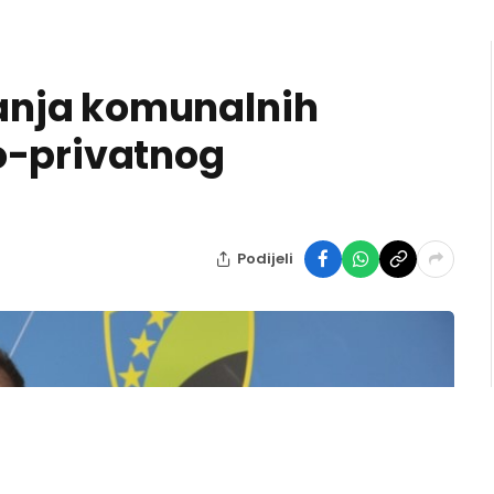
nja komunalnih
o-privatnog
Podijeli