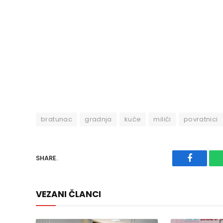
bratunac
gradnja
kuće
milići
povratnici
SHARE.
Faceboo
VEZANI ČLANCI