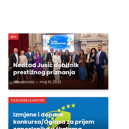
BIH
Nedžad Jusić dobitnik
prestižnog priznanja
aktuelno.ba
maj 10, 2023
TUZLANSKI KANTON
Izmjene i dopune
konkursa/Oglasa za prijem
zaposlenika u školama