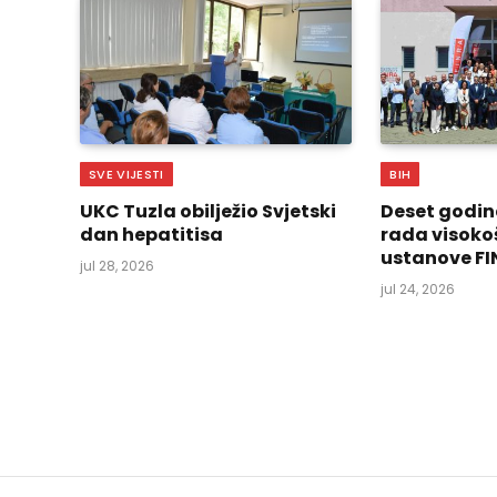
SVE VIJESTI
BIH
UKC Tuzla obilježio Svjetski
Deset godin
dan hepatitisa
rada visoko
ustanove FI
jul 28, 2026
jul 24, 2026