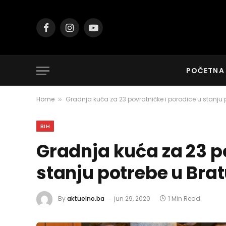
Facebook
Instagram
YouTube
POČETNA
Home
Gradnja kuća za 23 povratničke i porodice u stanju 
»
BIH
Gradnja kuća za 23 p
stanju potrebe u Brat
By
aktuelno.ba
jun 29, 2020
1 Min Read