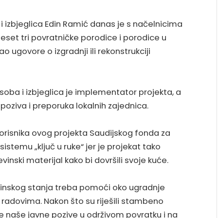
 i izbjeglica Edin Ramić danas je s načelnicima
adeset tri povratničke porodice i porodice u
o ugovore o izgradnji ili rekonstrukciji
soba i izbjeglica je implementator projekta, a
poziva i preporuka lokalnih zajednica.
korisnika ovog projekta Saudijskog fonda za
istemu „ključ u ruke“ jer je projekat tako
vinski materijal kako bi dovršili svoje kuće.
vinskog stanja treba pomoći oko ugradnje
 s radovima. Nakon što su riješili stambeno
ge naše javne pozive u održivom povratku i na