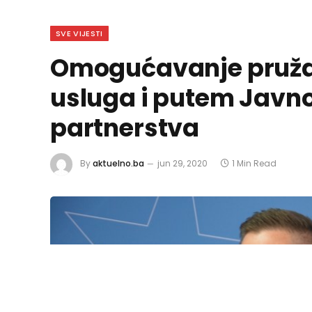
SVE VIJESTI
Omogućavanje pruža
usluga i putem Javn
partnerstva
By
aktuelno.ba
jun 29, 2020
1 Min Read