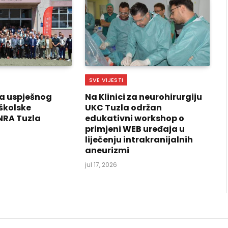
SVE VIJESTI
a uspješnog
Na Klinici za neurohirurgiju
školske
UKC Tuzla održan
NRA Tuzla
edukativni workshop o
primjeni WEB uređaja u
liječenju intrakranijalnih
aneurizmi
jul 17, 2026