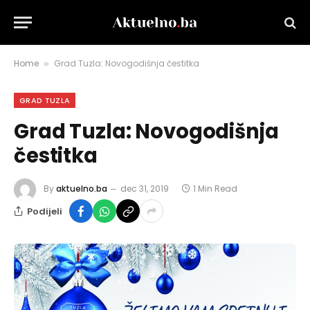
Home
Grad Tuzla: Novogodišnja čestitka
»
GRAD TUZLA
Grad Tuzla: Novogodišnja
čestitka
By
aktuelno.ba
dec 31, 2019
1 Min Read
Podijeli