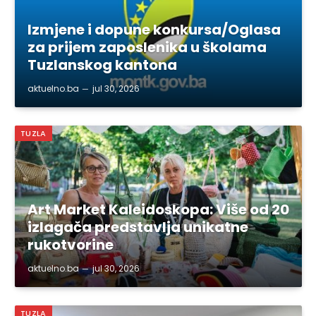
Izmjene i dopune konkursa/Oglasa
za prijem zaposlenika u školama
Tuzlanskog kantona
aktuelno.ba
jul 30, 2026
TUZLA
Art Market Kaleidoskopa: Više od 20
izlagača predstavlja unikatne
rukotvorine
aktuelno.ba
jul 30, 2026
TUZLA