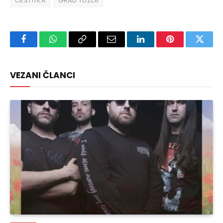
ČESTITKA
GRAD TUZLA
Facebook
WhatsApp
Copy
Email
LinkedIn
Pinterest
Twitte
Link
VEZANI ČLANCI