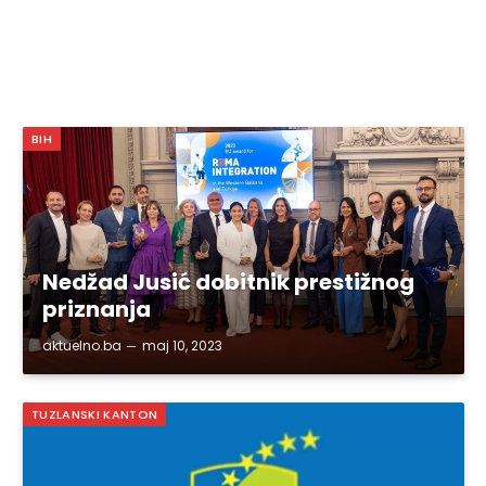
BIH
Nedžad Jusić dobitnik prestižnog
priznanja
aktuelno.ba
maj 10, 2023
TUZLANSKI KANTON