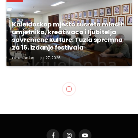
Kaleidoskop mjesto susreta mladih
umjetnika, kreativaca i ljubitelja
savremene kulture: Tuzla spremna
za 16. izdanje festivala
aktuelno.ba
jul 27, 2026
BIH
Porezna uprava Federacije
BiH u proteklom periodu
izvršila ukupno 22.984