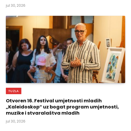
jul 30, 2026
TUZLA
Otvoren 16. Festival umjetnosti mladih
„Kaleidoskop“ uz bogat program umjetnosti,
muzike i stvaralaštva mladih
jul 30, 2026