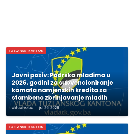
TUZLANSKI KANTON
Javni poziv: Podrška mladima u
2026. godini za subvencioniranje
kamata namjenskih kredita za
stambeno zbrinjavanje mladih
aktuelno.ba
jul 26, 2026
TUZLANSKI KANTON