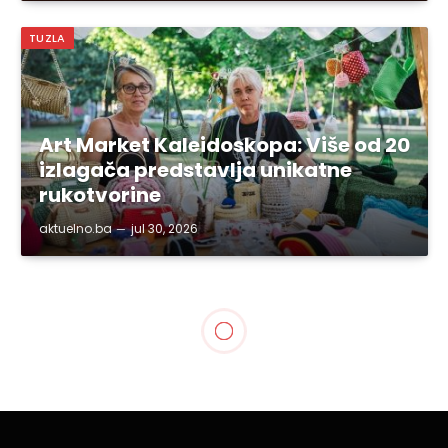
TUZLA
Art Market Kaleidoskopa: Više od 20
izlagača predstavlja unikatne
rukotvorine
aktuelno.ba
jul 30, 2026
GRAD TUZLA
Gradonačelnik Lugavić