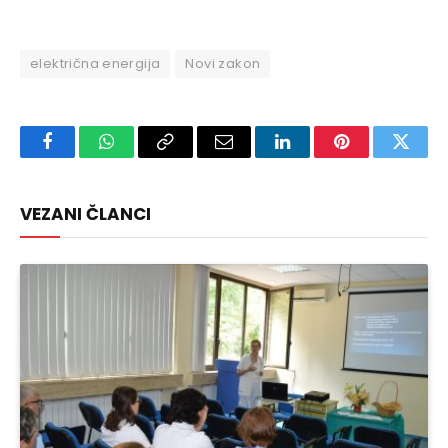
električna energija
Novi zakon
Facebook
WhatsApp
Copy
Email
LinkedIn
Pinterest
Twitte
Link
VEZANI ČLANCI