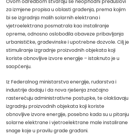
Ovom odredbom stvaraju se neophodni preduslovi
za izmjene propisa u oblasti građenja, prema kojim
bi se izgradnja malih solarnih elektrana i
vjetroelektrana posmatrala kao instaliranje
opreme, odnosno oslobodila obaveze pribavljanja
urbanističke, građevinske i upotrebne dozvole. Cilj je
stimuliranje izgradnje proizvodnih objekata koji
koriste obnovljive izvore energije – istaknuto je u
saopćenju.
Iz Federalnog ministarstva energije, rudarstva i
industrije dodaju i da nova rješenja značajno
rasterećuju administrativne postupke, te olakšavaju
izgradnju proizvodnih objekata koji koriste
obnovljive izvore energije, posebno kada su u pitanju
solarne elektrane i vjetroelektrane male instalirane
snage koje u pravilu grade građani.