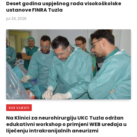
Deset godina uspješnog rada visokoškolske
ustanove FINRA Tuzla
jul 24, 2026
SVE VIJESTI
Na Klinici za neurohirurgiju UKC Tuzla održan
edukativni workshop o primjeni WEB uređaja u
liječenju intrakranijalnih aneurizmi