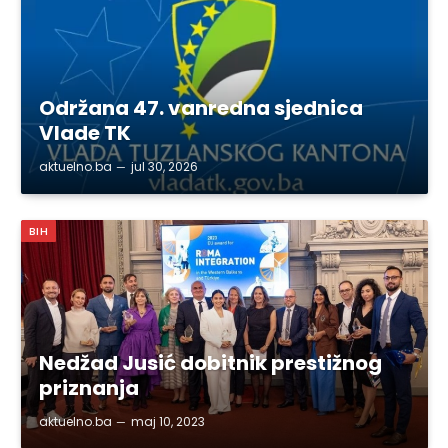
Održana 47. vanredna sjednica
Vlade TK
aktuelno.ba
jul 30, 2026
BIH
Nedžad Jusić dobitnik prestižnog
priznanja
aktuelno.ba
maj 10, 2023