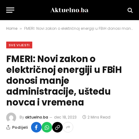
Home
FMERI: Novi zakon o električnoj energiji u FBiH donosi manje administracije, uštedu novca i vremena
»
SVE VIJESTI
FMERI: Novi zakon o
električnoj energiji u FBiH
donosi manje
administracije, uštedu
novca i vremena
By
aktuelno.ba
dec 18, 2023
2 Mins Read
Podijeli