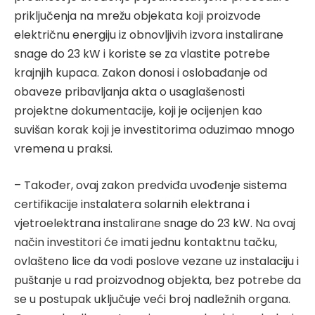
priključenja na mrežu objekata koji proizvode
električnu energiju iz obnovljivih izvora instalirane
snage do 23 kW i koriste se za vlastite potrebe
krajnjih kupaca. Zakon donosi i oslobađanje od
obaveze pribavljanja akta o usaglašenosti
projektne dokumentacije, koji je ocijenjen kao
suvišan korak koji je investitorima oduzimao mnogo
vremena u praksi.
– Također, ovaj zakon predviđa uvođenje sistema
certifikacije instalatera solarnih elektrana i
vjetroelektrana instalirane snage do 23 kW. Na ovaj
način investitori će imati jednu kontaktnu tačku,
ovlašteno lice da vodi poslove vezane uz instalaciju i
puštanje u rad proizvodnog objekta, bez potrebe da
se u postupak uključuje veći broj nadležnih organa.