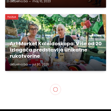
aktuelno.ba
maj 10, 2023
TUZLA
Art Market Kaleidoskopa: Više od 20
izlagača predstavlja unikatne
rukotvorine
aktuelno.ba
jul 30, 2026