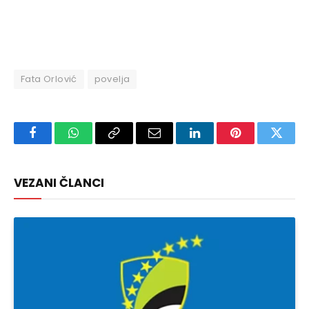
Fata Orlović
povelja
Facebook
WhatsApp
Copy
Email
LinkedIn
Pinterest
Twitte
Link
VEZANI ČLANCI