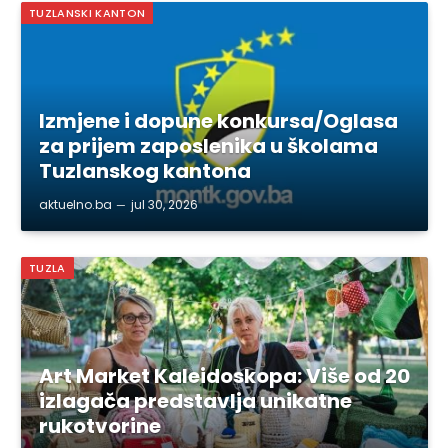
TUZLANSKI KANTON
Izmjene i dopune konkursa/Oglasa
za prijem zaposlenika u školama
Tuzlanskog kantona
aktuelno.ba
jul 30, 2026
TUZLA
Art Market Kaleidoskopa: Više od 20
izlagača predstavlja unikatne
rukotvorine