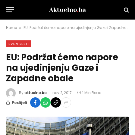
Home
EU: Podržat ćemo napore na ujedinjenju Gaze i Zapadne obale
»
SVE VIJESTI
EU: Podržat ćemo napore
na ujedinjenju Gaze i
Zapadne obale
By
aktuelno.ba
nov 2, 2017
1 Min Read
Podijeli