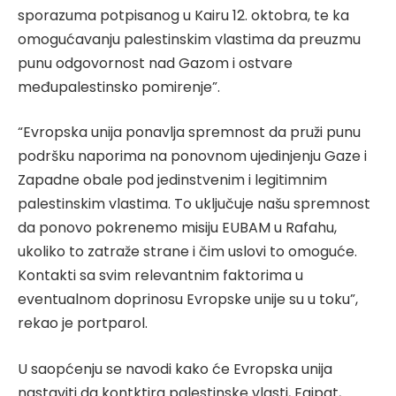
sporazuma potpisanog u Kairu 12. oktobra, te ka
omogućavanju palestinskim vlastima da preuzmu
punu odgovornost nad Gazom i ostvare
međupalestinsko pomirenje”.
“Evropska unija ponavlja spremnost da pruži punu
podršku naporima na ponovnom ujedinjenju Gaze i
Zapadne obale pod jedinstvenim i legitimnim
palestinskim vlastima. To uključuje našu spremnost
da ponovo pokrenemo misiju EUBAM u Rafahu,
ukoliko to zatraže strane i čim uslovi to omoguće.
Kontakti sa svim relevantnim faktorima u
eventualnom doprinosu Evropske unije su u toku”,
rekao je portparol.
U saopćenju se navodi kako će Evropska unija
nastaviti da kontktira palestinske vlasti, Egipat,