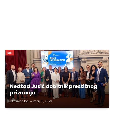
BIH
Nedžad Jusić dobitnik prestižnog
priznanja
aktuelno.ba
maj 10, 2023