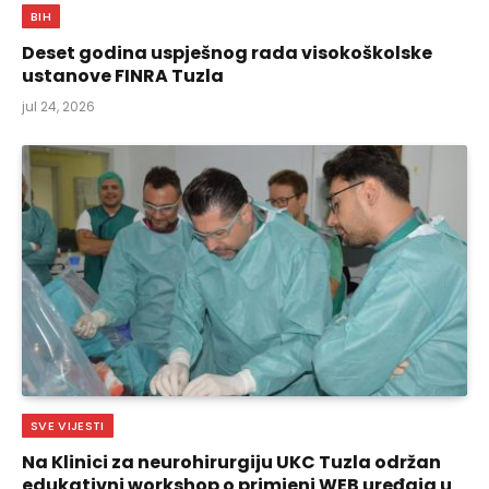
BIH
Deset godina uspješnog rada visokoškolske
ustanove FINRA Tuzla
jul 24, 2026
SVE VIJESTI
Na Klinici za neurohirurgiju UKC Tuzla održan
edukativni workshop o primjeni WEB uređaja u