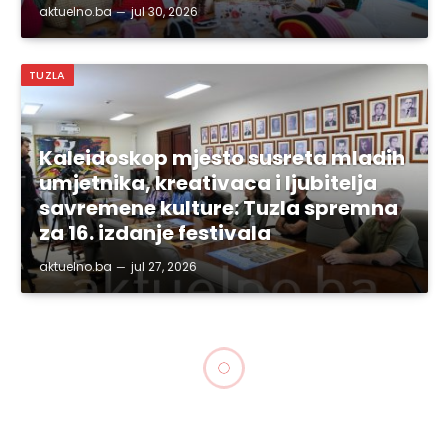
aktuelno.ba
jul 30, 2026
TUZLA
Kaleidoskop mjesto susreta mladih
umjetnika, kreativaca i ljubitelja
savremene kulture: Tuzla spremna
za 16. izdanje festivala
aktuelno.ba
jul 27, 2026