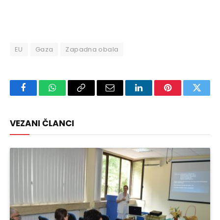
EU
Gaza
Zapadna obala
Facebook
WhatsApp
Copy
Email
LinkedIn
Pinterest
Twitte
Link
VEZANI ČLANCI