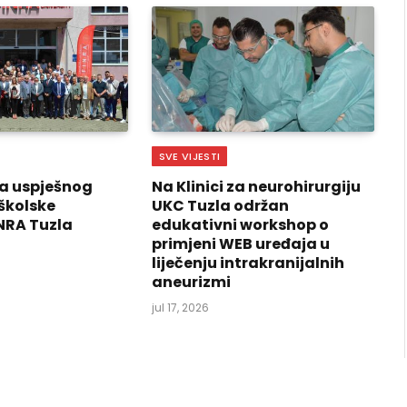
SVE VIJESTI
a uspješnog
Na Klinici za neurohirurgiju
školske
UKC Tuzla održan
NRA Tuzla
edukativni workshop o
primjeni WEB uređaja u
liječenju intrakranijalnih
aneurizmi
jul 17, 2026