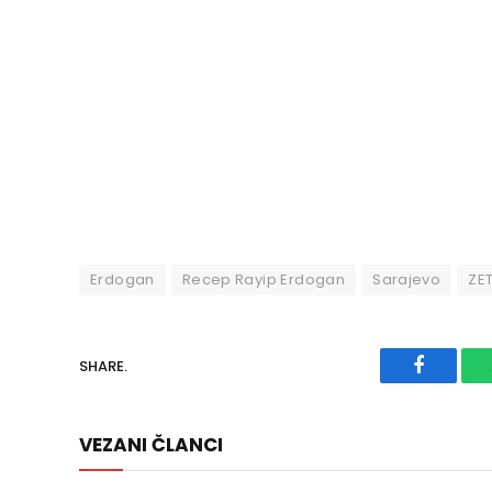
Erdogan
Recep Rayip Erdogan
Sarajevo
ZE
SHARE.
Faceboo
VEZANI ČLANCI