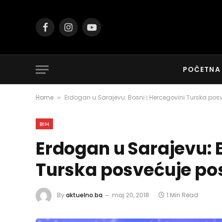
Facebook
Instagram
YouTube
POČETNA
Home
Erdogan u Sarajevu: Bosni i Hercegovini Turska po
»
BIH
Erdogan u Sarajevu: B
Turska posvećuje po
By
aktuelno.ba
maj 20, 2018
1 Min Read