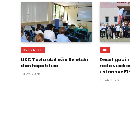
SVE VIJESTI
BIH
UKC Tuzla obilježio Svjetski
Deset godin
dan hepatitisa
rada visoko
ustanove FI
jul 28, 2026
jul 24, 2026