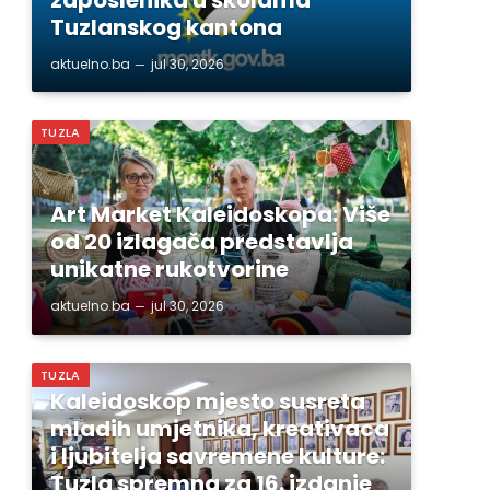
Tuzlanskog kantona
aktuelno.ba
jul 30, 2026
TUZLA
Art Market Kaleidoskopa: Više
od 20 izlagača predstavlja
unikatne rukotvorine
aktuelno.ba
jul 30, 2026
TUZLA
Kaleidoskop mjesto susreta
mladih umjetnika, kreativaca
i ljubitelja savremene kulture:
Tuzla spremna za 16. izdanje