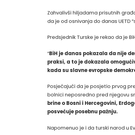
Zahvalivši hiljadama prisutnih gra
da je od osnivanja do danas UETD ”
Predsjednik Turske je rekao da je B
”
BiH je danas pokazala da nije de
praksi, a to je dokazala omogućiv
kada su slavne evropske demokrat
Posjećajući da je posjetio prvog pr
bolnici neposredno pred njegovu sm
brine o Bosni i Hercegovini, Erdo
posvećuje posebnu pažnju.
Napomenuo je i da turski narod u E