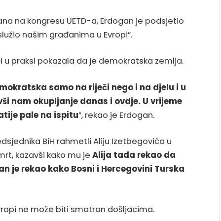
đana na kongresu UETD-a, Erdogan je podsjetio
služio našim građanima u Evropi”.
iH u praksi pokazala da je demokratska zemlja.
mokratska samo na riječi nego i na djelu i u
ši nam okupljanje danas i ovdje. U vrijeme
ije pale na ispitu
”, rekao je Erdogan.
edsjednika BiH rahmetli Aliju Izetbegovića u
rt, kazavši kako mu je
Alija tada rekao da
gan je rekao kako Bosni i Hercegovini Turska
vropi ne može biti smatran došljacima.