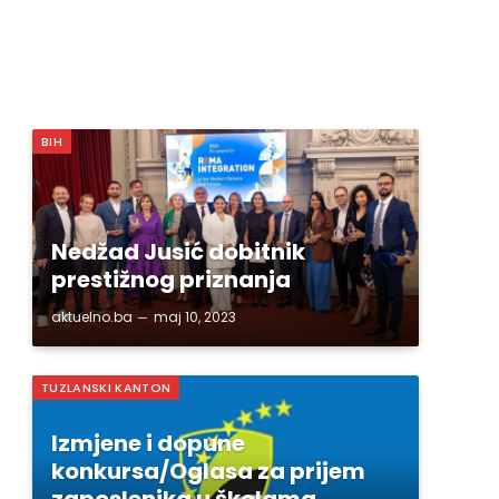
BIH
Nedžad Jusić dobitnik
prestižnog priznanja
aktuelno.ba
maj 10, 2023
TUZLANSKI KANTON
Izmjene i dopune
konkursa/Oglasa za prijem
zaposlenika u školama