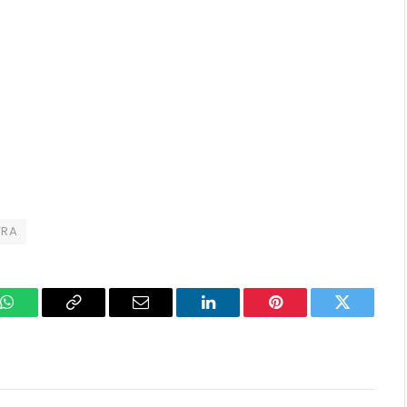
TRA
k
WhatsApp
Copy
Email
LinkedIn
Pinterest
Twitter
Link