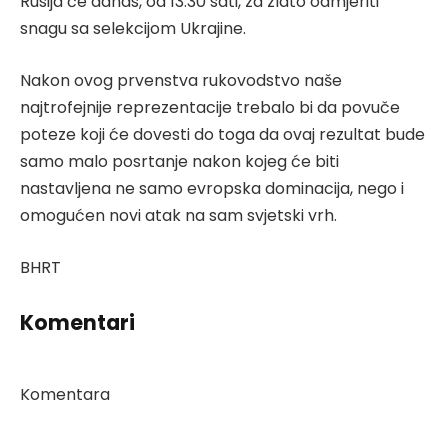
Rusija će danas, od 13.30 sati, za zlato odmjeriti
snagu sa selekcijom Ukrajine.
Nakon ovog prvenstva rukovodstvo naše
najtrofejnije reprezentacije trebalo bi da povuče
poteze koji će dovesti do toga da ovaj rezultat bude
samo malo posrtanje nakon kojeg će biti
nastavljena ne samo evropska dominacija, nego i
omogućen novi atak na sam svjetski vrh.
BHRT
Komentari
Komentara