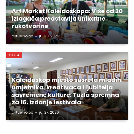
Art Market Kaleidoskopa: Više od 20
izlagača predstavlja unikatne
rukotvorine
aktuelno.ba
jul 30, 2026
TUZLA
Kaleidoskop mjesto susreta mladih
umjetnika, kreativaca i ljubitelja
savremene kulture: Tuzla spremna
za 16. izdanje festivala
aktuelno.ba
jul 27, 2026