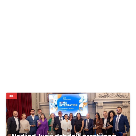
BIH
Nedžad Jusić dobitnik prestižnog