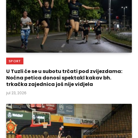
SPORT
U Tuzli će se u subotu trčati pod zvijezdama:
Noćna petica donosi spektakl kakav bh.
trkačka zajednica još nije vidjela
jul 23, 2026