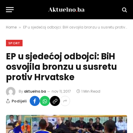
Home
EP u sjedećoj odbojci: BiH osvojila bronzu u susretu protiv Hrvatske
»
SPORT
EP u sjedećoj odbojci: BiH
osvojila bronzu u susretu
protiv Hrvatske
By
aktuelno.ba
nov 11, 2017
1 Min Read
Podijeli