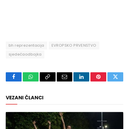
bh reprezentacija
EVROPSKO PRVENSTVO
sjedećaodbojka
Facebook
WhatsApp
Copy
Email
LinkedIn
Pinterest
Twitte
Link
VEZANI ČLANCI